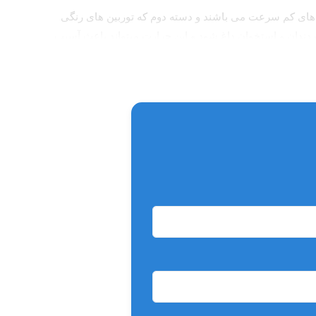
س های کم سرعت می باشند و دسته دوم که توربین های رنگی
ندان و استخوان داغ شود و این حرارت میتواند باعث آسیب
وجه حین کار با توربین ها آب توربین را قطع نکنید.