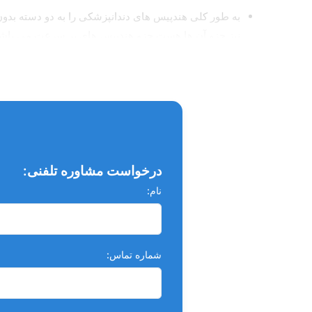
به طور کلی هندپیس های دندانپزشکی را به دو دسته بدو
نیز جزو آن ها هست جزو هندپیس های پر سرعت می باشند
به دندان و بافت های اطراف آن شود به همین منظور از آب 
مشخصات فنی:
نوع فرزگیر: پوش باتن
اندازه هد: بزرگ
تعداد سوراخ: 2
درخواست مشاوره تلفنی:
کوپلینگ: ندارد
نام:
بلبرینگ: سرامیکی
نازل آب: تک کاناله
شماره تماس:
حداکثر سرعت چرخش: 300.000 دور در دقیقه
قدرت تراش بالا
جنس بدنه: آلیاژ آلومینیوم