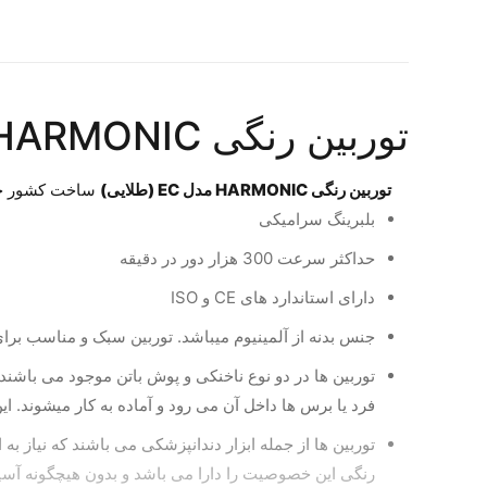
توربین رنگی HARMONIC مدل EC (طلایی)
توربین رنگی HARMONIC مدل EC (طلایی)
ساخت کشور چین
بلبرینگ سرامیکی
حداکثر سرعت 300 هزار دور در دقیقه
دارای استاندارد های CE و ISO
جنس بدنه از آلمینیوم میباشد. توربین سبک و مناسب ب
فرد یا برس ها داخل آن می رود و آماده به کار میشوند. ای
توربین ها از جمله ابزار دندانپزشکی می باشند که نیاز 
رنگی این خصوصیت را دارا می باشد و بدون هیچگونه آسیب 