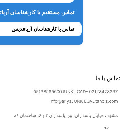
تماس مستقیم با کارشناسان آریات
تماس با کارشناسان آریاتندیس
تماس با ما
05138589600
JUNK LOAD
- 02128428397
info@ariya
JUNK LOAD
tandis.com
مشهد ، خیابان پاسداران، بین پاسداران ۴ و ۶، ساختمان ۸۸