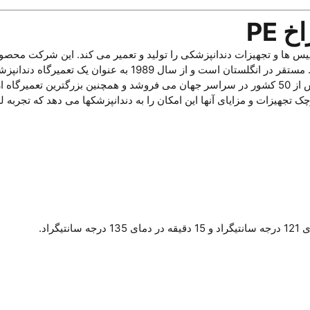
 LED هارمونیک 4 سوراخ PE کمپانی B.A. International هندپیس ها و تجهیزات دندانپزشکی را تولید و تعم