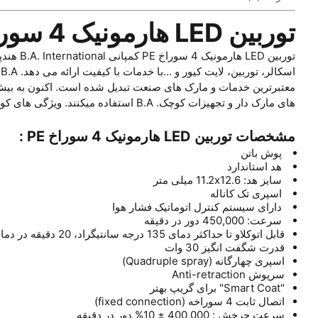
توربین LED هارمونیک 4 سوراخ PE
توربین
های مارک دار و تجهیزات کوچک. B.A استفاده میکنند. ویژگی های کوچک تجهیزات و مزایای آنها این امکان را به دندانپزشکها می دهد که تجربه لذت بخشی را برای بیمار خود ایجاد کنند.
مشخصات توربین LED هارمونیک 4 سوراخ PE :
پوش باتن
هد استاندارد
سایز هد: 11.2x12.6 میلی متر
اسپری تک کاناله
دارای سیستم کنترل اتوماتیک فشار هوا
سرعت: 450,000 دور در دقیقه
قابل اتوکلاو تا حداکثر دمای 135 درجه سانتیگراد، 20 دقیقه در دمای 121 درجه سانتیگراد و 15 دقیقه در دمای 135 درجه سانتیگراد.
قدرت شگفت انگیز 30 وات
اسپری چهارگانه (Quadruple spray)
سرپوش Anti-retraction
"Smart Coat" برای گریپ بهتر
اتصال ثابت 4 سوراخه (fixed connection)
سرعت چرخش : 400,000 ± 10% دور در دقیقه