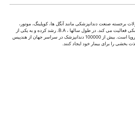
یر می کند. این شرکت محصولات برجسته صنعت دندانپزشکی مانند آنگل ها، کوپلینگ، موتور،
اسکالر، توربین، لایت کیور و …با خدمات با کیفیت ارائه می دهد. B.A. مستقر در انگلستان است و از سال 1989 به عنوان یک تعمیرگاه دندانپزشکی فعالیت می کند. در طول سالها ، B.A. رشد کرده و به یکی از
معتبرترین خدمات و مارک های صنعت تبدیل شده است. اکنون به بیش از 50 کشور در سراسر جهان می فروشد و همچنین بزرگترین تعمیرگاه اروپا است. بیش از 100000 دندانپزشک در سراسر جهان از هندپیس