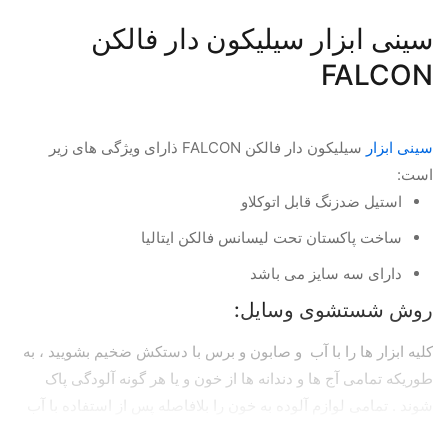
سینی ابزار سیلیکون دار فالکن
FALCON
سینی ابزار
سیلیکون دار فالکن FALCON ذارای ویژگی های زیر
است:
استیل ضدزنگ قابل اتوکلاو
ساخت پاکستان تحت لیسانس فالکن ایتالیا
دارای سه سایز می باشد
روش شستشوی وسایل:
کلیه ابزار ها را با آب و صابون و برس با دستکش ضخیم بشویید ، به
طوریکه تمامی آج ها و دندانه ها از خون و یا هر گونه آلودگی پاک
شوند . تمامی لوازم آلوده به خون را بلافاصله پس از استفاده با آب
سرد بشویید. زیرا خون پس از مدتی منعقد و شستن و پاک کردن آن