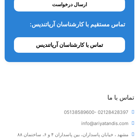
ارسال درخواست
تماس مستقیم با کارشناسان آریاتندیس:
تماس با کارشناسان آریاتندیس
تماس با ما
05138589600
- 02128428397
info@ariya
tandis.com
مشهد ، خیابان پاسداران، بین پاسداران ۴ و ۶، ساختمان ۸۸