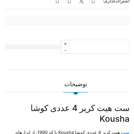
اشتراک‌گذاری:
+
-
توضیحات
ست هیت کریر 4 عددی کوشا
Kousha
ست
هیت کریر 4 عددی کوشا Kousha با کد 1990، از ابزارهای