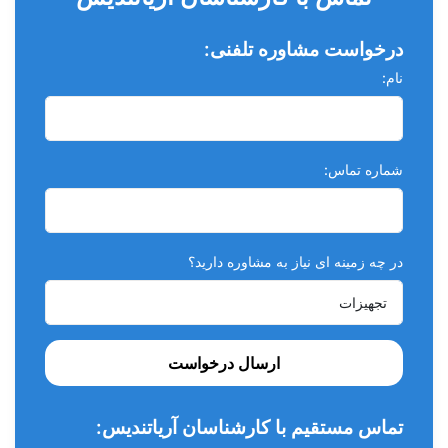
درخواست مشاوره تلفنی:
سر ساکشن یک لوله ی باریک که به دستگاه ساکشن (آبی یا هوایی)
نام:
متصل می شود و عمل مکش را انجام می دهد تا بزاق ، خون و
بقایای دهان یک بیمار دندانپزشکی به منظور راحتی بهتر بیمار و
فعالیت بهتر پزشک در حین کار فراهم گردد.
شماره تماس:
در چه زمینه ای نیاز به مشاوره دارید؟
کاربرد:
سر ساکشن ایتالیایی ASA
وسیله ای در دندانپزشکی است که
ارسال درخواست
وظیفه تخلیه مقادیر بالای مایعات و ضایعات از حفره دهان را به عهده
دارد.
تماس مستقیم با کارشناسان آریاتندیس:
ویژگی ها: