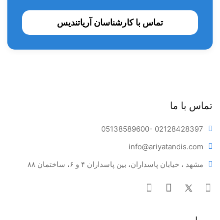
شلنگ شفاف
تماس با کارشناسان آریاتندیس
بدون بوی نامطبوع
قابل استفاده برای تمامی ساکشن ها
ضخامت درونی استاندارد شلنگ جهت عدم گرفتگی ساکشن
سیم قابل شکل گیری بدون برگشت
سری ژلاتبنی و بسیار نرم
تماس با ما
05138589600
- 02128428397
محتوی:
info@ariya
tandis.com
هر بسته
سر ساکشن ایتالیایی ASA
محتوی ۱۰۰ عدد سرساشکن
مشهد ، خیابان پاسداران، بین پاسداران ۴ و ۶، ساختمان ۸۸
یکبارمصرف می باشد.