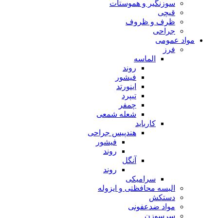
سوزنگیر و هموستات
قیچی
ظرف و ظروف
جراحی
مواد عمومی
فرز
الماسه
روند
فیشور
اینورتد
تیپرد
چمفر
شعله شمعی
کارباید
هندپیس جراحی
فیشور
روند
آنگل
روند
سرامیکی
البسه محافظتی و ایزوله
دستکش
مواد ضدعفونی
سرسوزن