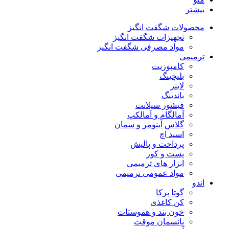
بیشتر
محصولات شگفت انگیز
تجهیزات شگفت انگیز
مواد مصرفی شگفت انگیز
ترمیمی
کامپوزیت
بلیچینگ
لاینر
باندینگ
فیشور سیلانت
آمالگام و آمالکپ
گلاس آینومر و سمان
اسید اچ
پرداخت و پالیش
پست و کور
ابزار های ترمیمی
مواد عمومی ترمیمی
اندو
گوتا پرکا
کن کاغذی
خون بند و هموستات
پانسمان موقت