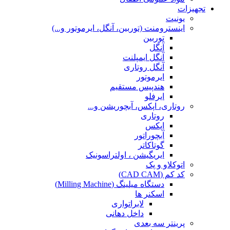
تجهیزات
یونیت
اینسترومنت (توربین، آنگل، ایرموتور و...)
توربین
آنگل
آنگل ایمپلنت
آنگل روتاری
ایرموتور
هندپیس مستقیم
ایرفلو
روتاری، اپکس، آبچوریشن و...
روتاری
اپکس
آبچوراتور
گوتاکاتر
ایریگیشن ، اولتراسونیک
اتوکلاو و پک
کد کم (CAD CAM)
دستگاه میلینگ (Milling Machine)
اسکنر ها
لابراتواری
داخل دهانی
پرینتر سه بعدی