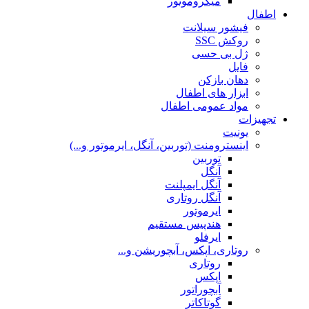
میکروموتور
اطفال
فیشور سیلانت
روکش SSC
ژل بی حسی
فایل
دهان بازکن
ابزار های اطفال
مواد عمومی اطفال
تجهیزات
یونیت
اینسترومنت (توربین، آنگل، ایرموتور و...)
توربین
آنگل
آنگل ایمپلنت
آنگل روتاری
ایرموتور
هندپیس مستقیم
ایرفلو
روتاری، اپکس، آبچوریشن و...
روتاری
اپکس
آبچوراتور
گوتاکاتر