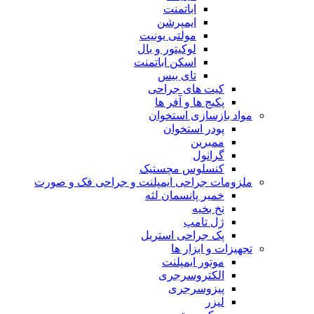
اباتمنت
ایمپرشن
مولتی یونیت
لوکیتور و بال
اسکن اباتمنت
تای بیس
کیت های جراحی
پکیج ها و آفر ها
مواد بازسازی استخوان
پودر استخوان
ممبرین
گرانول
کنسلوس مچستیک
ملزومات جراحی ایمپلنت و جراحی فک و صورت
خمیر پانسمان لثه
نخ بخیه
ژل تامپ
پک جراحی استریل
تجهیزات و ابزار ها
موتور ایمپلنت
الکتروسرجری
پیزوسرجری
لیزر