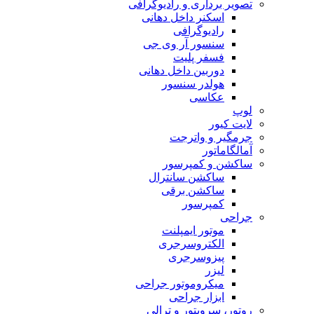
تصویر برداری و رادیوگرافی
اسکنر داخل دهانی
رادیوگرافی
سنسور آر وی جی
فسفر پلیت
دوربین داخل دهانی
هولدر سنسور
عکاسی
لوپ
لایت کیور
جرمگیر و واترجت
آمالگاماتور
ساکشن و کمپرسور
ساکشن سانترال
ساکشن برقی
کمپرسور
جراحی
موتور ایمپلنت
الکتروسرجری
پیزوسرجری
لیزر
میکروموتور جراحی
ابزار جراحی
روتور، سرویتور و ترالی