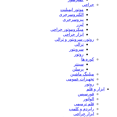
جراحی
موتور ایمپلنت
الکتروسرجری
پیزوسرجری
لیزر
میکروموتور جراحی
ابزار جراحی
روتور، سرویتور و ترالی
ترالی
سرویتور
روتور
کوره ها
سینتر
پرسلن
میلینگ ماشین
تجهیزات عمومی
روتور
ابزار و قلم
فورسپس
الواتور
قلم ترمیمی
رابردم و کلمپ
ابزار جراحی