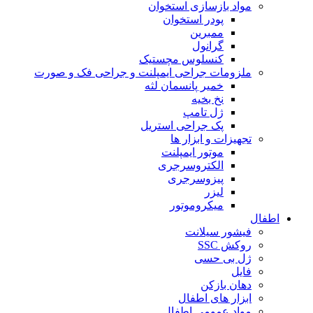
مواد بازسازی استخوان
پودر استخوان
ممبرین
گرانول
کنسلوس مچستیک
ملزومات جراحی ایمپلنت و جراحی فک و صورت
خمیر پانسمان لثه
نخ بخیه
ژل تامپ
پک جراحی استریل
تجهیزات و ابزار ها
موتور ایمپلنت
الکتروسرجری
پیزوسرجری
لیزر
میکروموتور
اطفال
فیشور سیلانت
روکش SSC
ژل بی حسی
فایل
دهان بازکن
ابزار های اطفال
مواد عمومی اطفال