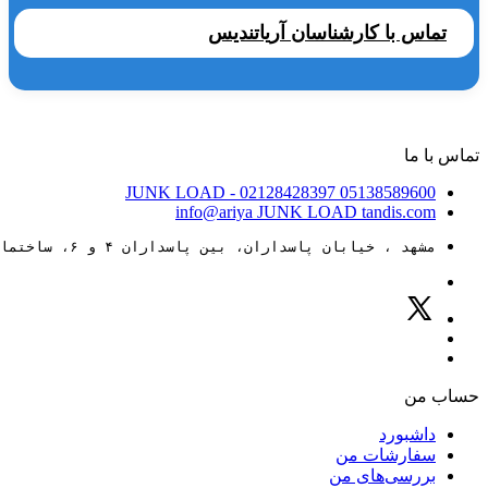
تماس با کارشناسان آریاتندیس
تماس با ما
JUNK LOAD
- 02128428397
05138589600
info@ariya
JUNK LOAD
tandis.com
مشهد ، خیابان پاسداران، بین پاسداران ۴ و ۶، ساختمان ۸۸
حساب من
داشبورد
سفارشات من
بررسی‌های من