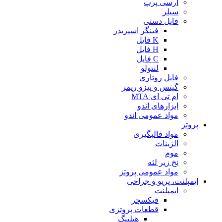
آرسی پرپ
سیلر
فایل دستی
فینگر اسپریدر
K فایل
H فایل
C فایل
لنتولو
فایل روتاری
گیتس و پیزو ریمر
ام تی ای MTA
ابزارهای اندو
مواد عمومی اندو
پروتز
مواد قالبگیری
الژینات
موم
نخ زیر لثه
مواد عمومی پروتز
ایمپلنت، پریو و جراحی
ایمپلنت
فیکسچر
قطعات پروتزی
هیلینگ