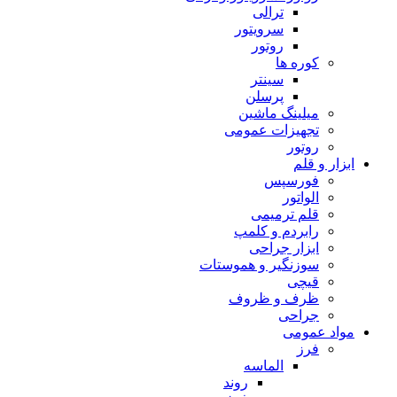
ترالی
سرویتور
روتور
کوره ها
سینتر
پرسلن
میلینگ ماشین
تجهیزات عمومی
روتور
ابزار و قلم
فورسپس
الواتور
قلم ترمیمی
رابردم و کلمپ
ابزار جراحی
سوزنگیر و هموستات
قیچی
ظرف و ظروف
جراحی
مواد عمومی
فرز
الماسه
روند