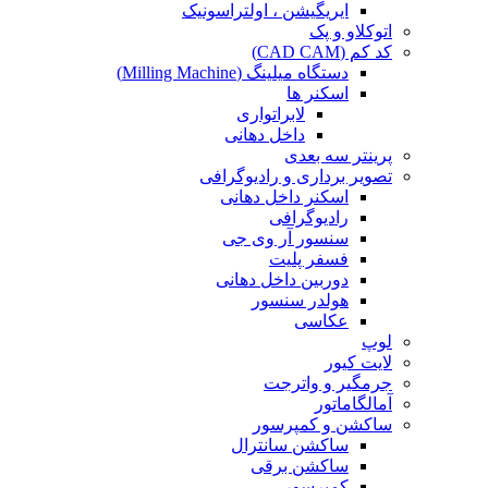
ایریگیشن ، اولتراسونیک
اتوکلاو و پک
کد کم (CAD CAM)
دستگاه میلینگ (Milling Machine)
اسکنر ها
لابراتواری
داخل دهانی
پرینتر سه بعدی
تصویر برداری و رادیوگرافی
اسکنر داخل دهانی
رادیوگرافی
سنسور آر وی جی
فسفر پلیت
دوربین داخل دهانی
هولدر سنسور
عکاسی
لوپ
لایت کیور
جرمگیر و واترجت
آمالگاماتور
ساکشن و کمپرسور
ساکشن سانترال
ساکشن برقی
کمپرسور