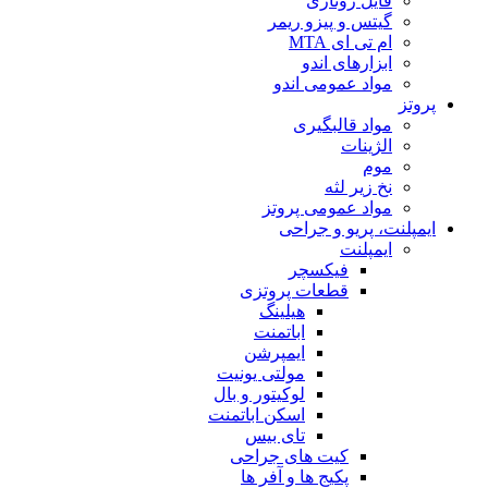
فایل روتاری
گیتس و پیزو ریمر
ام تی ای MTA
ابزارهای اندو
مواد عمومی اندو
پروتز
مواد قالبگیری
الژینات
موم
نخ زیر لثه
مواد عمومی پروتز
ایمپلنت، پریو و جراحی
ایمپلنت
فیکسچر
قطعات پروتزی
هیلینگ
اباتمنت
ایمپرشن
مولتی یونیت
لوکیتور و بال
اسکن اباتمنت
تای بیس
کیت های جراحی
پکیج ها و آفر ها