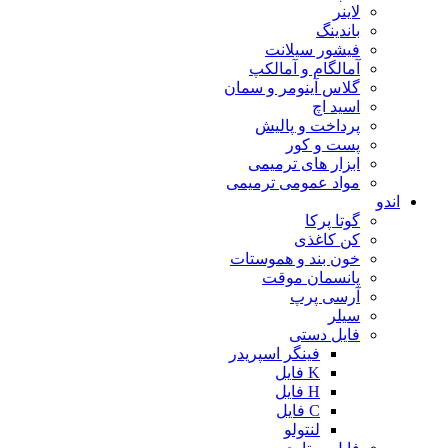
لاینر
باندینگ
فیشور سیلانت
آمالگام و آمالکپ
گلاس آینومر و سمان
اسید اچ
پرداخت و پالیش
پست و کور
ابزار های ترمیمی
مواد عمومی ترمیمی
اندو
گوتا پرکا
کن کاغذی
خون بند و هموستات
پانسمان موقت
آرسی پرپ
سیلر
فایل دستی
فینگر اسپریدر
K فایل
H فایل
C فایل
لنتولو