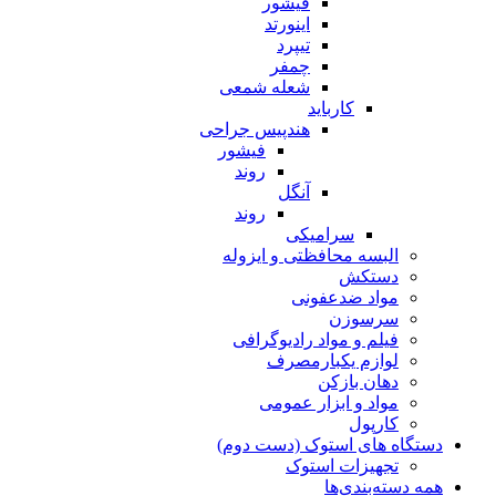
فیشور
اینورتد
تیپرد
چمفر
شعله شمعی
کارباید
هندپیس جراحی
فیشور
روند
آنگل
روند
سرامیکی
البسه محافظتی و ایزوله
دستکش
مواد ضدعفونی
سرسوزن
فیلم و مواد رادیوگرافی
لوازم یکبارمصرف
دهان بازکن
مواد و ابزار عمومی
کارپول
دستگاه های استوک (دست دوم)
تجهیزات استوک
همه دسته‌بندی‌ها