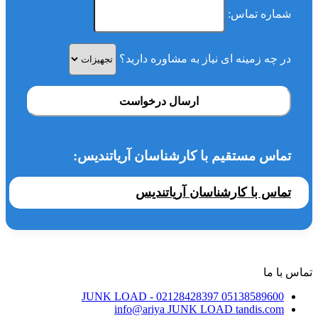
شماره تماس:
در چه زمینه ای نیاز به مشاوره دارید؟
ارسال درخواست
تماس مستقیم با کارشناسان آریاتندیس:
تماس با کارشناسان آریاتندیس
تماس با ما
JUNK LOAD
- 02128428397
05138589600
info@ariya
JUNK LOAD
tandis.com