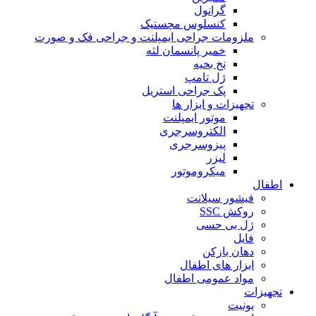
گرانول
کنسلوس مچستیک
ملزومات جراحی ایمپلنت و جراحی فک و صورت
خمیر پانسمان لثه
نخ بخیه
ژل تامپ
پک جراحی استریل
تجهیزات و ابزار ها
موتور ایمپلنت
الکتروسرجری
پیزوسرجری
لیزر
میکروموتور
اطفال
فیشور سیلانت
روکش SSC
ژل بی حسی
فایل
دهان بازکن
ابزار های اطفال
مواد عمومی اطفال
تجهیزات
یونیت