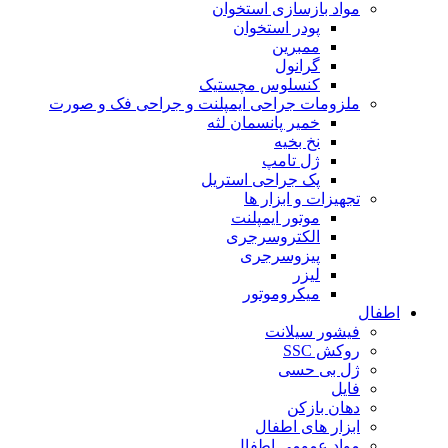
مواد بازسازی استخوان
پودر استخوان
ممبرین
گرانول
کنسلوس مچستیک
ملزومات جراحی ایمپلنت و جراحی فک و صورت
خمیر پانسمان لثه
نخ بخیه
ژل تامپ
پک جراحی استریل
تجهیزات و ابزار ها
موتور ایمپلنت
الکتروسرجری
پیزوسرجری
لیزر
میکروموتور
اطفال
فیشور سیلانت
روکش SSC
ژل بی حسی
فایل
دهان بازکن
ابزار های اطفال
مواد عمومی اطفال