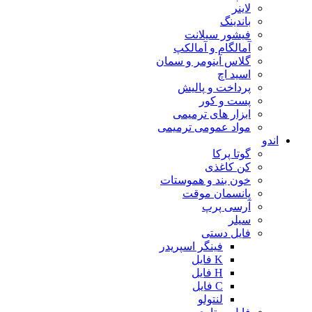
لاینر
باندینگ
فیشور سیلانت
آمالگام و آمالکپ
گلاس آینومر و سمان
اسید اچ
پرداخت و پالیش
پست و کور
ابزار های ترمیمی
مواد عمومی ترمیمی
اندو
گوتا پرکا
کن کاغذی
خون بند و هموستات
پانسمان موقت
آرسی پرپ
سیلر
فایل دستی
فینگر اسپریدر
K فایل
H فایل
C فایل
لنتولو