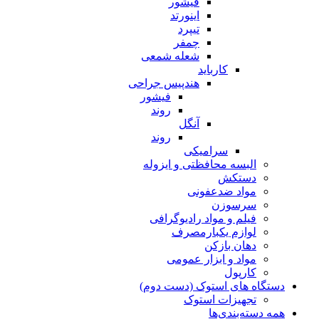
فیشور
اینورتد
تیپرد
چمفر
شعله شمعی
کارباید
هندپیس جراحی
فیشور
روند
آنگل
روند
سرامیکی
البسه محافظتی و ایزوله
دستکش
مواد ضدعفونی
سرسوزن
فیلم و مواد رادیوگرافی
لوازم یکبارمصرف
دهان بازکن
مواد و ابزار عمومی
کارپول
دستگاه های استوک (دست دوم)
تجهیزات استوک
همه دسته‌بندی‌ها