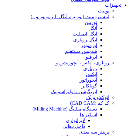
تجهیزات
یونیت
اینسترومنت (توربین، آنگل، ایرموتور و...)
توربین
آنگل
آنگل ایمپلنت
آنگل روتاری
ایرموتور
هندپیس مستقیم
ایرفلو
روتاری، اپکس، آبچوریشن و...
روتاری
اپکس
آبچوراتور
گوتاکاتر
ایریگیشن ، اولتراسونیک
اتوکلاو و پک
کد کم (CAD CAM)
دستگاه میلینگ (Milling Machine)
اسکنر ها
لابراتواری
داخل دهانی
پرینتر سه بعدی