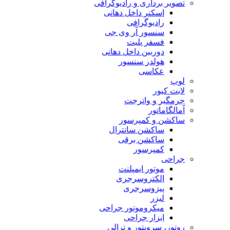
تصویر برداری و رادیوگرافی
اسکنر داخل دهانی
رادیوگرافی
سنسور آر وی جی
فسفر پلیت
دوربین داخل دهانی
هولدر سنسور
عکاسی
لوپ
لایت کیور
جرمگیر و واترجت
آمالگاماتور
ساکشن و کمپرسور
ساکشن سانترال
ساکشن برقی
کمپرسور
جراحی
موتور ایمپلنت
الکتروسرجری
پیزوسرجری
لیزر
میکروموتور جراحی
ابزار جراحی
روتور، سرویتور و ترالی