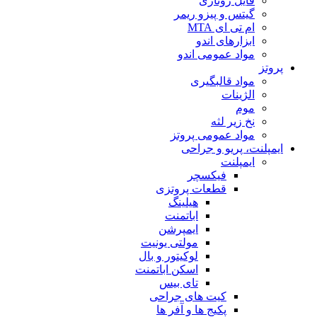
فایل روتاری
گیتس و پیزو ریمر
ام تی ای MTA
ابزارهای اندو
مواد عمومی اندو
پروتز
مواد قالبگیری
الژینات
موم
نخ زیر لثه
مواد عمومی پروتز
ایمپلنت، پریو و جراحی
ایمپلنت
فیکسچر
قطعات پروتزی
هیلینگ
اباتمنت
ایمپرشن
مولتی یونیت
لوکیتور و بال
اسکن اباتمنت
تای بیس
کیت های جراحی
پکیج ها و آفر ها