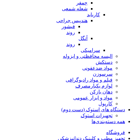
چمفر
شعله شمعی
کارباید
هندپیس جراحی
فیشور
روند
آنگل
روند
سرامیکی
البسه محافظتی و ایزوله
دستکش
مواد ضدعفونی
سرسوزن
فیلم و مواد رادیوگرافی
لوازم یکبارمصرف
دهان بازکن
مواد و ابزار عمومی
کارپول
دستگاه های استوک (دست دوم)
تجهیزات استوک
همه دسته‌بندی‌ها
فروشگاه
تجهیز مطب و کلینیک دندانپزشکی