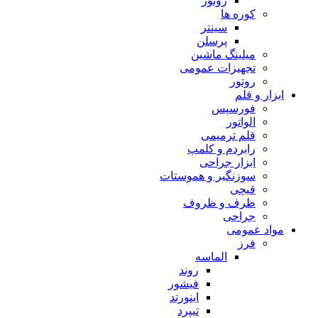
روتور
کوره ها
سینتر
پرسلن
میلینگ ماشین
تجهیزات عمومی
روتور
ابزار و قلم
فورسپس
الواتور
قلم ترمیمی
رابردم و کلمپ
ابزار جراحی
سوزنگیر و هموستات
قیچی
ظرف و ظروف
جراحی
مواد عمومی
فرز
الماسه
روند
فیشور
اینورتد
تیپرد