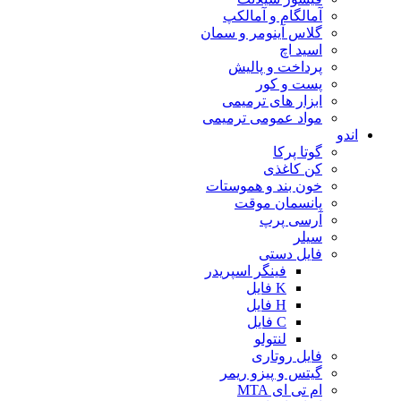
آمالگام و آمالکپ
گلاس آینومر و سمان
اسید اچ
پرداخت و پالیش
پست و کور
ابزار های ترمیمی
مواد عمومی ترمیمی
اندو
گوتا پرکا
کن کاغذی
خون بند و هموستات
پانسمان موقت
آرسی پرپ
سیلر
فایل دستی
فینگر اسپریدر
K فایل
H فایل
C فایل
لنتولو
فایل روتاری
گیتس و پیزو ریمر
ام تی ای MTA