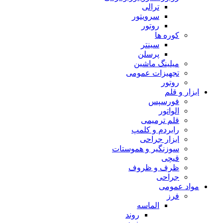
ترالی
سرویتور
روتور
کوره ها
سینتر
پرسلن
میلینگ ماشین
تجهیزات عمومی
روتور
ابزار و قلم
فورسپس
الواتور
قلم ترمیمی
رابردم و کلمپ
ابزار جراحی
سوزنگیر و هموستات
قیچی
ظرف و ظروف
جراحی
مواد عمومی
فرز
الماسه
روند