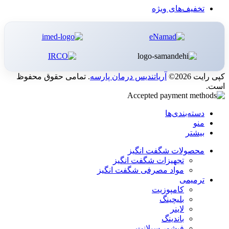
تخفیف‌های ویژه
کپی رایت 2026©
آریاتندیس درمان پارسه
. تمامی حقوق محفوظ
است.
دسته‌بندی‌ها
منو
بیشتر
محصولات شگفت انگیز
تجهیزات شگفت انگیز
مواد مصرفی شگفت انگیز
ترمیمی
کامپوزیت
بلیچینگ
لاینر
باندینگ
فیشور سیلانت