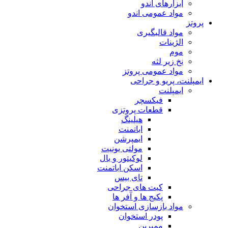
ابزارهای اندو
مواد عمومی اندو
پروتز
مواد قالبگیری
الژینات
موم
نخ زیر لثه
مواد عمومی پروتز
ایمپلنت، پریو و جراحی
ایمپلنت
فیکسچر
قطعات پروتزی
هیلینگ
اباتمنت
ایمپرشن
مولتی یونیت
لوکیتور و بال
اسکن اباتمنت
تای بیس
کیت های جراحی
پکیج ها و آفر ها
مواد بازسازی استخوان
پودر استخوان
ممبرین