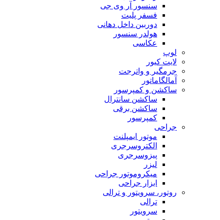
سنسور آر وی جی
فسفر پلیت
دوربین داخل دهانی
هولدر سنسور
عکاسی
لوپ
لایت کیور
جرمگیر و واترجت
آمالگاماتور
ساکشن و کمپرسور
ساکشن سانترال
ساکشن برقی
کمپرسور
جراحی
موتور ایمپلنت
الکتروسرجری
پیزوسرجری
لیزر
میکروموتور جراحی
ابزار جراحی
روتور، سرویتور و ترالی
ترالی
سرویتور