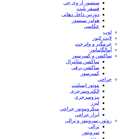
سنسور آر وی جی
فسفر پلیت
دوربین داخل دهانی
هولدر سنسور
عکاسی
لوپ
لایت کیور
جرمگیر و واترجت
آمالگاماتور
ساکشن و کمپرسور
ساکشن سانترال
ساکشن برقی
کمپرسور
جراحی
موتور ایمپلنت
الکتروسرجری
پیزوسرجری
لیزر
میکروموتور جراحی
ابزار جراحی
روتور، سرویتور و ترالی
ترالی
سرویتور
روتور