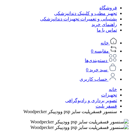
فروشگاه
تجهیز مطب و کلینیک دندانپزشکی
پشتیبانی و تعمیرات تجهیزات دندانپزشکی
راهنمای خرید
تماس با ما
خانه
مقایسه
0
دسته‌بندی‌ها
سبد خرید
0
حساب کاربری
خانه
تجهیزات
تصویر برداری و رادیوگرافی
فسفر پلیت
سنسور فسفرپلیت سایز psp وودپیکر Woodpecker