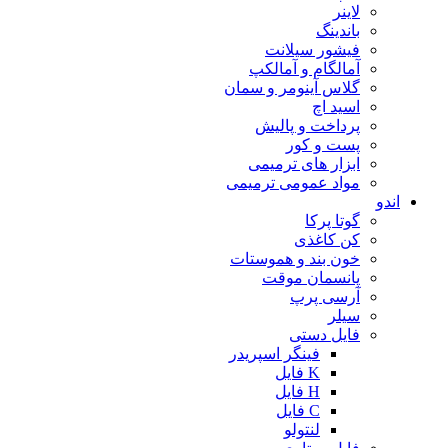
لاینر
باندینگ
فیشور سیلانت
آمالگام و آمالکپ
گلاس آینومر و سمان
اسید اچ
پرداخت و پالیش
پست و کور
ابزار های ترمیمی
مواد عمومی ترمیمی
اندو
گوتا پرکا
کن کاغذی
خون بند و هموستات
پانسمان موقت
آرسی پرپ
سیلر
فایل دستی
فینگر اسپریدر
K فایل
H فایل
C فایل
لنتولو