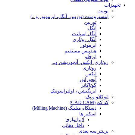
تجهیزات
یونیت
اینسترومنت (توربین، آنگل، ایرموتور و...)
توربین
آنگل
آنگل ایمپلنت
آنگل روتاری
ایرموتور
هندپیس مستقیم
ایرفلو
روتاری، اپکس، آبچوریشن و...
روتاری
اپکس
آبچوراتور
گوتاکاتر
ایریگیشن ، اولتراسونیک
اتوکلاو و پک
کد کم (CAD CAM)
دستگاه میلینگ (Milling Machine)
اسکنر ها
لابراتواری
داخل دهانی
پرینتر سه بعدی