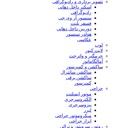
تصویر برداری و رادیوگرافی
اسکنر داخل دهانی
رادیوگرافی
سنسور آر وی جی
فسفر پلیت
دوربین داخل دهانی
هولدر سنسور
عکاسی
لوپ
لایت کیور
جرمگیر و واترجت
آمالگاماتور
ساکشن و کمپرسور
ساکشن سانترال
ساکشن برقی
کمپرسور
جراحی
موتور ایمپلنت
الکتروسرجری
پیزوسرجری
لیزر
میکروموتور جراحی
ابزار جراحی
روتور، سرویتور و ترالی