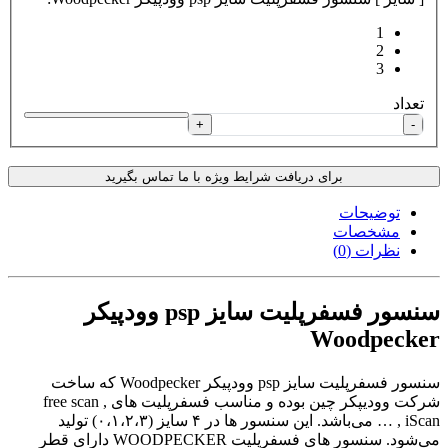
1
2
3
تعداد
+
-
برای دریافت شرایط ویژه با ما تماس بگیرید
توضیحات
مشخصات
نظرات (0)
سنسور فسفرپلیت سایز psp وودپیکر
Woodpecker
سنسور فسفرپلیت سایز psp وودپیکر Woodpecker که ساخت
شرکت وودیپکر چین بوده و مناسب فسفرپلیت های free scan ,
iScan , … می‌باشد. این سنسور ها در ۴ سایز (۰،۱،۲،۳) تولید
می‌شود. سنسور های فسفرپلیت WOODPECKER دارای قطر