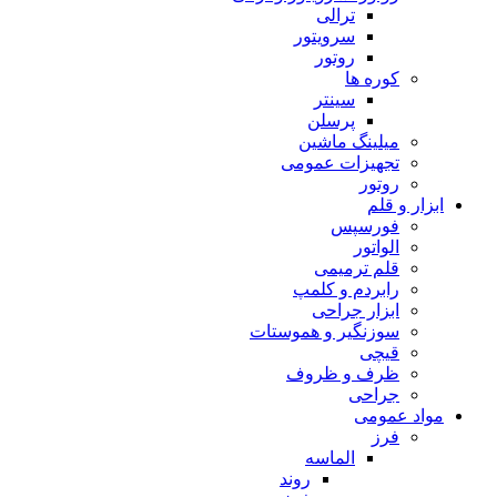
ترالی
سرویتور
روتور
کوره ها
سینتر
پرسلن
میلینگ ماشین
تجهیزات عمومی
روتور
ابزار و قلم
فورسپس
الواتور
قلم ترمیمی
رابردم و کلمپ
ابزار جراحی
سوزنگیر و هموستات
قیچی
ظرف و ظروف
جراحی
مواد عمومی
فرز
الماسه
روند