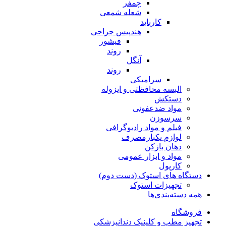
چمفر
شعله شمعی
کارباید
هندپیس جراحی
فیشور
روند
آنگل
روند
سرامیکی
البسه محافظتی و ایزوله
دستکش
مواد ضدعفونی
سرسوزن
فیلم و مواد رادیوگرافی
لوازم یکبارمصرف
دهان بازکن
مواد و ابزار عمومی
کارپول
دستگاه های استوک (دست دوم)
تجهیزات استوک
همه دسته‌بندی‌ها
فروشگاه
تجهیز مطب و کلینیک دندانپزشکی