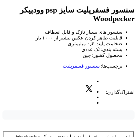
سنسور فسفرپلیت سایز psp وودپیکر
Woodpecker
سنسور های بسیار نازک و قابل انعطاف
قابلیت ظاهر کردن عکس بیشتر از ۱۰۰۰ بار
ضخامت پلیت ۰٫۴ میلیمتری
بسته بندی: تک عددی
محصول کشور: چین
برچسب‌ها:
سنسور فسفرپلیت
اشتراک‌گذاری:
[ سایز ] سنسور فسفرپلیت سایز psp وودپیکر Woodpecker: