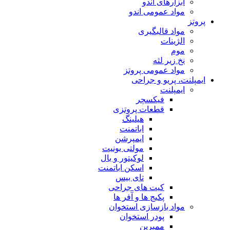
ابزارهای اندو
مواد عمومی اندو
پروتز
مواد قالبگیری
الژینات
موم
نخ زیر لثه
مواد عمومی پروتز
ایمپلنت، پریو و جراحی
ایمپلنت
فیکسچر
قطعات پروتزی
هیلینگ
اباتمنت
ایمپرشن
مولتی یونیت
لوکیتور و بال
اسکن اباتمنت
تای بیس
کیت های جراحی
پکیج ها و آفر ها
مواد بازسازی استخوان
پودر استخوان
ممبرین