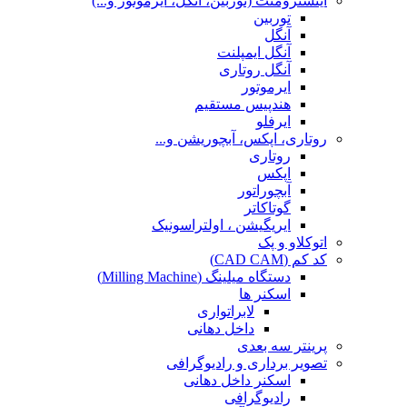
اینسترومنت (توربین، آنگل، ایرموتور و...)
توربین
آنگل
آنگل ایمپلنت
آنگل روتاری
ایرموتور
هندپیس مستقیم
ایرفلو
روتاری، اپکس، آبچوریشن و...
روتاری
اپکس
آبچوراتور
گوتاکاتر
ایریگیشن ، اولتراسونیک
اتوکلاو و پک
کد کم (CAD CAM)
دستگاه میلینگ (Milling Machine)
اسکنر ها
لابراتواری
داخل دهانی
پرینتر سه بعدی
تصویر برداری و رادیوگرافی
اسکنر داخل دهانی
رادیوگرافی