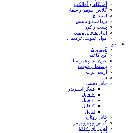
آمالگام و آمالکپ
گلاس آینومر و سمان
اسید اچ
پرداخت و پالیش
پست و کور
ابزار های ترمیمی
مواد عمومی ترمیمی
اندو
گوتا پرکا
کن کاغذی
خون بند و هموستات
پانسمان موقت
آرسی پرپ
سیلر
فایل دستی
فینگر اسپریدر
K فایل
H فایل
C فایل
لنتولو
فایل روتاری
گیتس و پیزو ریمر
ام تی ای MTA