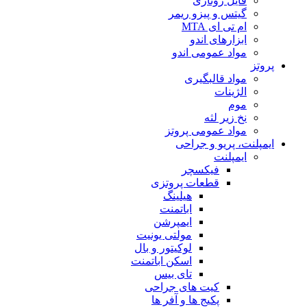
فایل روتاری
گیتس و پیزو ریمر
ام تی ای MTA
ابزارهای اندو
مواد عمومی اندو
پروتز
مواد قالبگیری
الژینات
موم
نخ زیر لثه
مواد عمومی پروتز
ایمپلنت، پریو و جراحی
ایمپلنت
فیکسچر
قطعات پروتزی
هیلینگ
اباتمنت
ایمپرشن
مولتی یونیت
لوکیتور و بال
اسکن اباتمنت
تای بیس
کیت های جراحی
پکیج ها و آفر ها