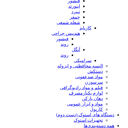
فیشور
اینورتد
تیپرد
چمفر
شعله شمعی
کارباید
هندپیس جراحی
فیشور
روند
آنگل
روند
سرامیکی
البسه محافظتی و ایزوله
دستکش
مواد ضدعفونی
سرسوزن
فیلم و مواد رادیوگرافی
لوازم یکبارمصرف
دهان بازکن
مواد و ابزار عمومی
کارپول
دستگاه های استوک (دست دوم)
تجهیزات استوک
همه دسته‌بندی‌ها