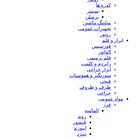
کوره ها
سینتر
پرسلن
میلینگ ماشین
تجهیزات عمومی
روتور
ابزار و قلم
فورسپس
الواتور
قلم ترمیمی
رابردم و کلمپ
ابزار جراحی
سوزنگیر و هموستات
قیچی
ظرف و ظروف
جراحی
مواد عمومی
فرز
الماسه
روند
فیشور
اینورتد
تیپرد