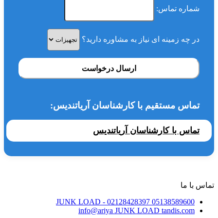
شماره تماس:
در چه زمینه ای نیاز به مشاوره دارید؟
ارسال درخواست
تماس مستقیم با کارشناسان آریاتندیس:
تماس با کارشناسان آریاتندیس
تماس با ما
JUNK LOAD
- 02128428397
05138589600
info@ariya
JUNK LOAD
tandis.com