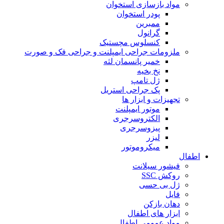
مواد بازسازی استخوان
پودر استخوان
ممبرین
گرانول
کنسلوس مچستیک
ملزومات جراحی ایمپلنت و جراحی فک و صورت
خمیر پانسمان لثه
نخ بخیه
ژل تامپ
پک جراحی استریل
تجهیزات و ابزار ها
موتور ایمپلنت
الکتروسرجری
پیزوسرجری
لیزر
میکروموتور
اطفال
فیشور سیلانت
روکش SSC
ژل بی حسی
فایل
دهان بازکن
ابزار های اطفال
مواد عمومی اطفال