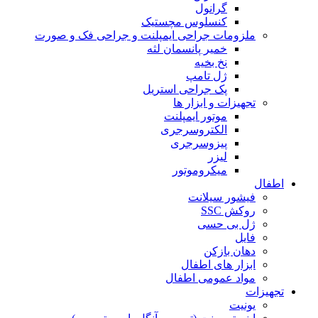
گرانول
کنسلوس مچستیک
ملزومات جراحی ایمپلنت و جراحی فک و صورت
خمیر پانسمان لثه
نخ بخیه
ژل تامپ
پک جراحی استریل
تجهیزات و ابزار ها
موتور ایمپلنت
الکتروسرجری
پیزوسرجری
لیزر
میکروموتور
اطفال
فیشور سیلانت
روکش SSC
ژل بی حسی
فایل
دهان بازکن
ابزار های اطفال
مواد عمومی اطفال
تجهیزات
یونیت