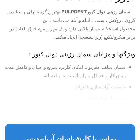
سمان رزینی دوال کیورPULPDENT
بهترین گزینه برای چسباندن
کرون ، روکش ، پست ، اینله و آنله می باشد . این
محصول استحکام بسیار بالایی دارد و یک مهر و موم فوق العاده در
برابر میکرولیکیج (ریز نشست) ایجاد میکند.
ویژگیها و مزایای سمان رزینی دوال کیور :
سمان سلف ادهزیو با امکان کاربرد سریع و اسان و کاهش مدت
زمان کار و حداقل میزان آسیب به بافت لثه.
خاصیت آزاد سازی فلوراید
بدون نیاز به اچ و باند
دوام رنگ بالا و حفظ زیبایی
استحکام بسیار بالا بدون نیاز به باندینگ
حاوی فلوراید و عدم ایجاد حساسیت
تماس با کارشناسان آریاتندیس