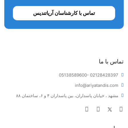
عرضه شده در سرنگ ۷ گرمی به همراه ۲۰ عدد سری مجزا می
باشد. این محصول ساخت کشور امریکا می باشد . قابلیت نگهداری
تماس با کارشناسان آریاتندیس
در دمای اتاق (مدت زمان نگهداری سمان در دمای اتاق( 25⁰-
2⁰ سانتیگراد ) تا حدود 3 سال میباشد.
تماس با ما
05138589600
- 02128428397
info@ariya
tandis.com
مشهد ، خیابان پاسداران، بین پاسداران ۴ و ۶، ساختمان ۸۸