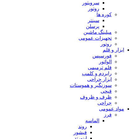
سرویتور
روتور
کوره ها
سینتر
پرسلن
میلینگ ماشین
تجهیزات عمومی
روتور
ابزار و قلم
فورسپس
الواتور
قلم ترمیمی
رابردم و کلمپ
ابزار جراحی
سوزنگیر و هموستات
قیچی
ظرف و ظروف
جراحی
مواد عمومی
فرز
الماسه
روند
فیشور
اینورتد