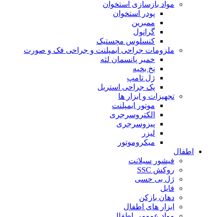
مواد بازسازی استخوان
پودر استخوان
ممبرین
گرانول
کنسلوس مچستیک
ملزومات جراحی ایمپلنت و جراحی فک و صورت
خمیر پانسمان لثه
نخ بخیه
ژل تامپ
پک جراحی استریل
تجهیزات و ابزار ها
موتور ایمپلنت
الکتروسرجری
پیزوسرجری
لیزر
میکروموتور
اطفال
فیشور سیلانت
روکش SSC
ژل بی حسی
فایل
دهان بازکن
ابزار های اطفال
مواد عمومی اطفال