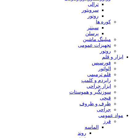
ترالی
سرویتور
روتور
کوره ها
سینتر
پرسلن
میلینگ ماشین
تجهیزات عمومی
روتور
ابزار و قلم
فورسپس
الواتور
قلم ترمیمی
رابردم و کلمپ
ابزار جراحی
سوزنگیر و هموستات
قیچی
ظرف و ظروف
جراحی
مواد عمومی
فرز
الماسه
روند