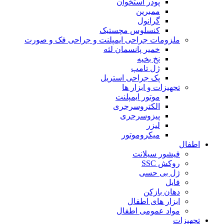
پودر استخوان
ممبرین
گرانول
کنسلوس مچستیک
ملزومات جراحی ایمپلنت و جراحی فک و صورت
خمیر پانسمان لثه
نخ بخیه
ژل تامپ
پک جراحی استریل
تجهیزات و ابزار ها
موتور ایمپلنت
الکتروسرجری
پیزوسرجری
لیزر
میکروموتور
اطفال
فیشور سیلانت
روکش SSC
ژل بی حسی
فایل
دهان بازکن
ابزار های اطفال
مواد عمومی اطفال
تجهیزات