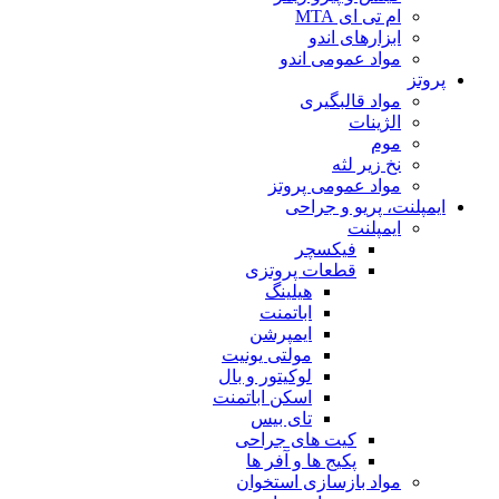
ام تی ای MTA
ابزارهای اندو
مواد عمومی اندو
پروتز
مواد قالبگیری
الژینات
موم
نخ زیر لثه
مواد عمومی پروتز
ایمپلنت، پریو و جراحی
ایمپلنت
فیکسچر
قطعات پروتزی
هیلینگ
اباتمنت
ایمپرشن
مولتی یونیت
لوکیتور و بال
اسکن اباتمنت
تای بیس
کیت های جراحی
پکیج ها و آفر ها
مواد بازسازی استخوان