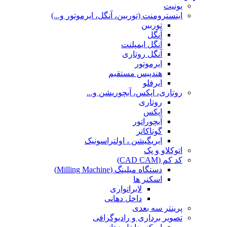
یونیت
اینسترومنت (توربین، آنگل، ایرموتور و...)
توربین
آنگل
آنگل ایمپلنت
آنگل روتاری
ایرموتور
هندپیس مستقیم
ایرفلو
روتاری، اپکس، آبچوریشن و...
روتاری
اپکس
آبچوراتور
گوتاکاتر
ایریگیشن ، اولتراسونیک
اتوکلاو و پک
کد کم (CAD CAM)
دستگاه میلینگ (Milling Machine)
اسکنر ها
لابراتواری
داخل دهانی
پرینتر سه بعدی
تصویر برداری و رادیوگرافی