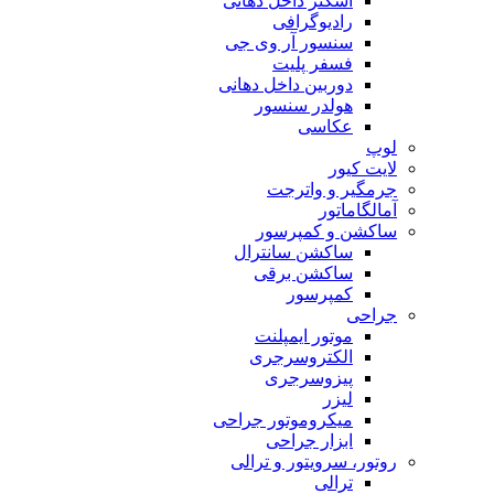
اسکنر داخل دهانی
رادیوگرافی
سنسور آر وی جی
فسفر پلیت
دوربین داخل دهانی
هولدر سنسور
عکاسی
لوپ
لایت کیور
جرمگیر و واترجت
آمالگاماتور
ساکشن و کمپرسور
ساکشن سانترال
ساکشن برقی
کمپرسور
جراحی
موتور ایمپلنت
الکتروسرجری
پیزوسرجری
لیزر
میکروموتور جراحی
ابزار جراحی
روتور، سرویتور و ترالی
ترالی