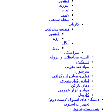
فیشور
اینورتد
تیپرد
چمفر
شعله شمعی
کارباید
هندپیس جراحی
فیشور
روند
آنگل
روند
سرامیکی
البسه محافظتی و ایزوله
دستکش
مواد ضدعفونی
سرسوزن
فیلم و مواد رادیوگرافی
لوازم یکبارمصرف
دهان بازکن
مواد و ابزار عمومی
کارپول
دستگاه های استوک (دست دوم)
تجهیزات استوک
همه دسته‌بندی‌ها