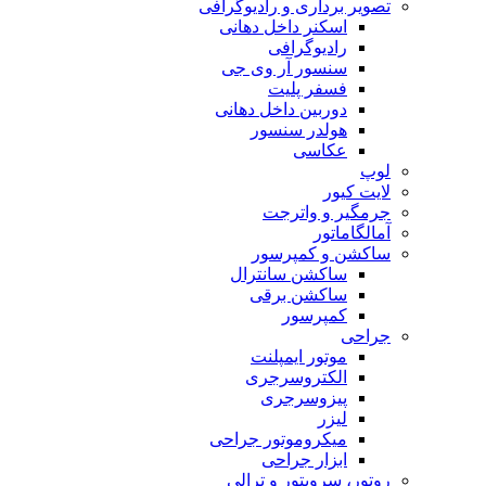
تصویر برداری و رادیوگرافی
اسکنر داخل دهانی
رادیوگرافی
سنسور آر وی جی
فسفر پلیت
دوربین داخل دهانی
هولدر سنسور
عکاسی
لوپ
لایت کیور
جرمگیر و واترجت
آمالگاماتور
ساکشن و کمپرسور
ساکشن سانترال
ساکشن برقی
کمپرسور
جراحی
موتور ایمپلنت
الکتروسرجری
پیزوسرجری
لیزر
میکروموتور جراحی
ابزار جراحی
روتور، سرویتور و ترالی