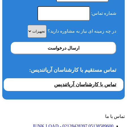
شماره تماس:
در چه زمینه ای نیاز به مشاوره دارید؟
ارسال درخواست
تماس مستقیم با کارشناسان آریاتندیس:
تماس با کارشناسان آریاتندیس
تماس با ما
JUNK LOAD
- 02128428397
05138589600