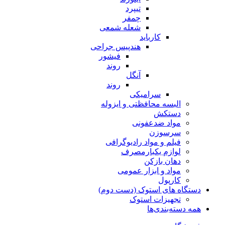
تیپرد
چمفر
شعله شمعی
کارباید
هندپیس جراحی
فیشور
روند
آنگل
روند
سرامیکی
البسه محافظتی و ایزوله
دستکش
مواد ضدعفونی
سرسوزن
فیلم و مواد رادیوگرافی
لوازم یکبارمصرف
دهان بازکن
مواد و ابزار عمومی
کارپول
دستگاه های استوک (دست دوم)
تجهیزات استوک
همه دسته‌بندی‌ها