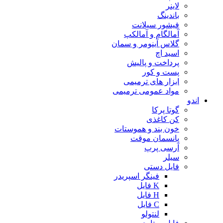
لاینر
باندینگ
فیشور سیلانت
آمالگام و آمالکپ
گلاس آینومر و سمان
اسید اچ
پرداخت و پالیش
پست و کور
ابزار های ترمیمی
مواد عمومی ترمیمی
اندو
گوتا پرکا
کن کاغذی
خون بند و هموستات
پانسمان موقت
آرسی پرپ
سیلر
فایل دستی
فینگر اسپریدر
K فایل
H فایل
C فایل
لنتولو