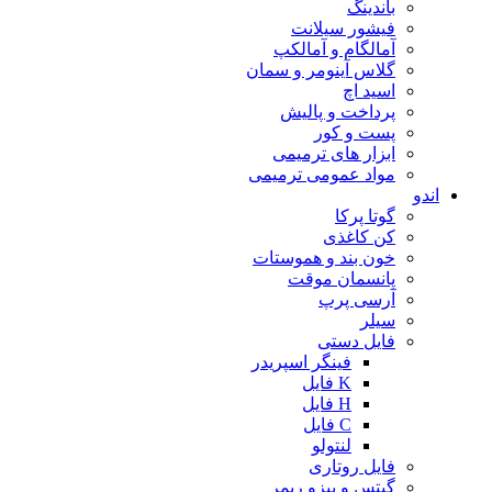
باندینگ
فیشور سیلانت
آمالگام و آمالکپ
گلاس آینومر و سمان
اسید اچ
پرداخت و پالیش
پست و کور
ابزار های ترمیمی
مواد عمومی ترمیمی
اندو
گوتا پرکا
کن کاغذی
خون بند و هموستات
پانسمان موقت
آرسی پرپ
سیلر
فایل دستی
فینگر اسپریدر
K فایل
H فایل
C فایل
لنتولو
فایل روتاری
گیتس و پیزو ریمر