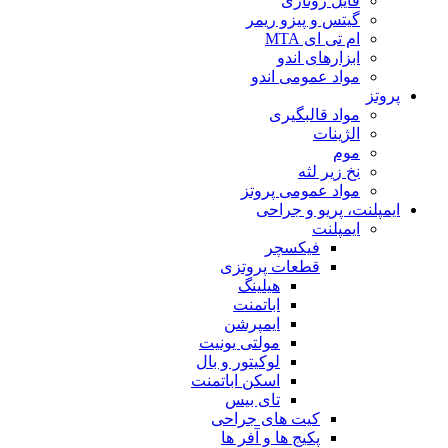
فایل روتاری
گیتس و پیزو ریمر
ام تی ای MTA
ابزارهای اندو
مواد عمومی اندو
پروتز
مواد قالبگیری
الژینات
موم
نخ زیر لثه
مواد عمومی پروتز
ایمپلنت، پریو و جراحی
ایمپلنت
فیکسچر
قطعات پروتزی
هیلینگ
اباتمنت
ایمپرشن
مولتی یونیت
لوکیتور و بال
اسکن اباتمنت
تای بیس
کیت های جراحی
پکیج ها و آفر ها