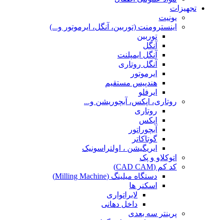
تجهیزات
یونیت
اینسترومنت (توربین، آنگل، ایرموتور و...)
توربین
آنگل
آنگل ایمپلنت
آنگل روتاری
ایرموتور
هندپیس مستقیم
ایرفلو
روتاری، اپکس، آبچوریشن و...
روتاری
اپکس
آبچوراتور
گوتاکاتر
ایریگیشن ، اولتراسونیک
اتوکلاو و پک
کد کم (CAD CAM)
دستگاه میلینگ (Milling Machine)
اسکنر ها
لابراتواری
داخل دهانی
پرینتر سه بعدی