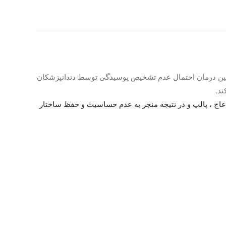
 در حین درمان احتمال عدم تشخیص پوسیدگی توسط دندانپزشکان
د.
که در نتیجه این اقدام باعث محافظت عاج ، پالپ و در نتیجه منجر به عدم حساسیت و حفظ ساختار