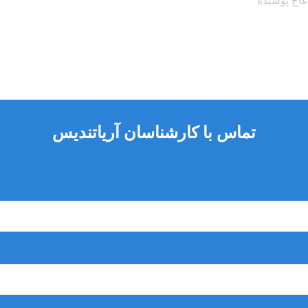
عاج پوسیده
 به خصوص در نواحی مانند زیر کاسپ ها (peripheral seal zone)
تماس با کارشناسان آریاتندیس
د تشکیل عاج ثانویه که رنگی متفاوت دارد