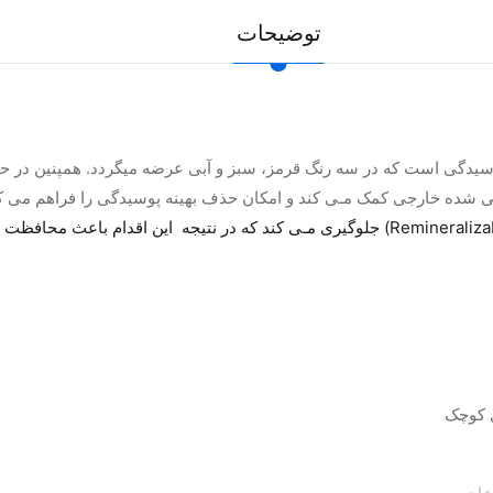
توضیحات
تشخیص پوسیدگی است که در سه رنگ قرمز، سبز و آبی عرضه میگردد. همپنین
 شده خارجى کمک مـى کند و امکان حذف بهینه پوسیدگى را فراهم مى کن
همچنین از حذف عاج سالم و عاج با قابلیت مینرال شدن (Remineralizable) جلوگیری مـى کند 
ی کوچک