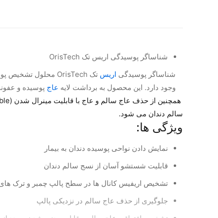
شناساگر پوسیدگی اریس تک OrisTech
شناساگر پوسیدگی
اریس
تک OrisTech محلول 
وجود دارد. این محصول به برداشت لایه
عاج
پوسیده و عفونى
سالم دندان مى شود.
ویژگی ها:
نمایش دادن نواحی پوسیده دندان به بیمار
قابلیت شستشو آسان از نسج سالم دندان
تشخیص اریفیس کانال ها در سطح پالپ چمبر و ترک ها
جلوگیری از حذف عاج سالم در نزدیکی پالپ