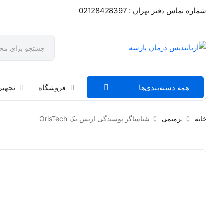
شماره تماس دفتر تهران : 02128428397
همه دسته‌بندی‌ها
فروشگاه
تجهیز
خانه
ترمیمی
شناساگر پوسیدگی اریس تک OrisTech