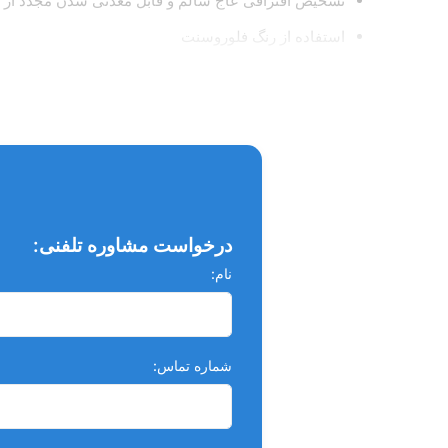
تشخیص افتراقی عاج سالم و قابل معدنی شدن مجدد از 
استفاده از رنگ فلوروسنت
حاوی سدیم فلوراید
کاربرد:
بررسی برداشت کامل پوسیدگی ها
شناسایی پوسیدگی های باقیمانده پس از برداشت پوسیدگی های واضح
تعیین مرز مشخص بین عاج سالم و عفونی خصوصا در موار
درخواست مشاوره تلفنی:
تشخیص ترک های کوچک
نام:
شماره تماس: