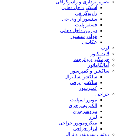
تصویر برداری و رادیوگرافی
اسکنر داخل دهانی
رادیوگرافی
سنسور آر وی جی
فسفر پلیت
دوربین داخل دهانی
هولدر سنسور
عکاسی
لوپ
لایت کیور
جرمگیر و واترجت
آمالگاماتور
ساکشن و کمپرسور
ساکشن سانترال
ساکشن برقی
کمپرسور
جراحی
موتور ایمپلنت
الکتروسرجری
پیزوسرجری
لیزر
میکروموتور جراحی
ابزار جراحی
روتور، سرویتور و ترالی