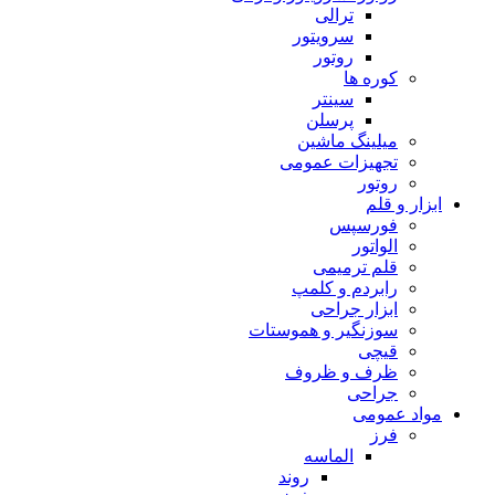
ترالی
سرویتور
روتور
کوره ها
سینتر
پرسلن
میلینگ ماشین
تجهیزات عمومی
روتور
ابزار و قلم
فورسپس
الواتور
قلم ترمیمی
رابردم و کلمپ
ابزار جراحی
سوزنگیر و هموستات
قیچی
ظرف و ظروف
جراحی
مواد عمومی
فرز
الماسه
روند