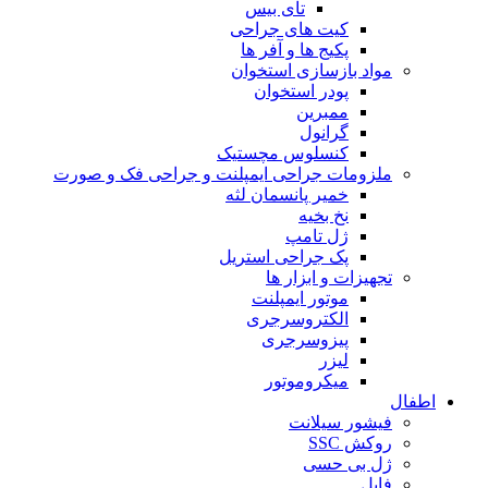
تای بیس
کیت های جراحی
پکیج ها و آفر ها
مواد بازسازی استخوان
پودر استخوان
ممبرین
گرانول
کنسلوس مچستیک
ملزومات جراحی ایمپلنت و جراحی فک و صورت
خمیر پانسمان لثه
نخ بخیه
ژل تامپ
پک جراحی استریل
تجهیزات و ابزار ها
موتور ایمپلنت
الکتروسرجری
پیزوسرجری
لیزر
میکروموتور
اطفال
فیشور سیلانت
روکش SSC
ژل بی حسی
فایل