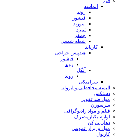
فرز
الماسه
روند
فیشور
اینورتد
تیپرد
چمفر
شعله شمعی
کارباید
هندپیس جراحی
فیشور
روند
آنگل
روند
سرامیکی
البسه محافظتی و ایزوله
دستکش
مواد ضدعفونی
سرسوزن
فیلم و مواد رادیوگرافی
لوازم یکبارمصرف
دهان بازکن
مواد و ابزار عمومی
کارپول