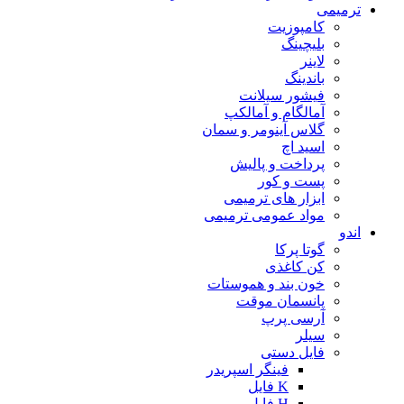
ترمیمی
کامپوزیت
بلیچینگ
لاینر
باندینگ
فیشور سیلانت
آمالگام و آمالکپ
گلاس آینومر و سمان
اسید اچ
پرداخت و پالیش
پست و کور
ابزار های ترمیمی
مواد عمومی ترمیمی
اندو
گوتا پرکا
کن کاغذی
خون بند و هموستات
پانسمان موقت
آرسی پرپ
سیلر
فایل دستی
فینگر اسپریدر
K فایل
H فایل