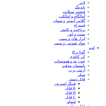
لاینر
باندینگ
فیشور سیلانت
آمالگام و آمالکپ
گلاس آینومر و سمان
اسید اچ
پرداخت و پالیش
پست و کور
ابزار های ترمیمی
مواد عمومی ترمیمی
اندو
گوتا پرکا
کن کاغذی
خون بند و هموستات
پانسمان موقت
آرسی پرپ
سیلر
فایل دستی
فینگر اسپریدر
K فایل
H فایل
C فایل
لنتولو