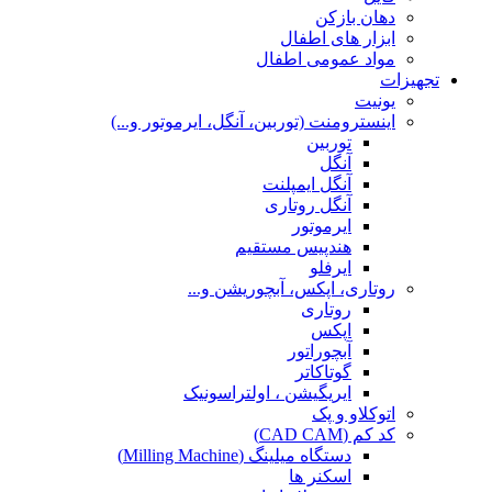
دهان بازکن
ابزار های اطفال
مواد عمومی اطفال
تجهیزات
یونیت
اینسترومنت (توربین، آنگل، ایرموتور و...)
توربین
آنگل
آنگل ایمپلنت
آنگل روتاری
ایرموتور
هندپیس مستقیم
ایرفلو
روتاری، اپکس، آبچوریشن و...
روتاری
اپکس
آبچوراتور
گوتاکاتر
ایریگیشن ، اولتراسونیک
اتوکلاو و پک
کد کم (CAD CAM)
دستگاه میلینگ (Milling Machine)
اسکنر ها