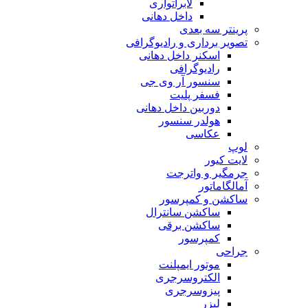
لابراتواری
داخل دهانی
پرینتر سه بعدی
تصویر برداری و رادیوگرافی
اسکنر داخل دهانی
رادیوگرافی
سنسور آر وی جی
فسفر پلیت
دوربین داخل دهانی
هولدر سنسور
عکاسی
لوپ
لایت کیور
جرمگیر و واترجت
آمالگاماتور
ساکشن و کمپرسور
ساکشن سانترال
ساکشن برقی
کمپرسور
جراحی
موتور ایمپلنت
الکتروسرجری
پیزوسرجری
لیزر