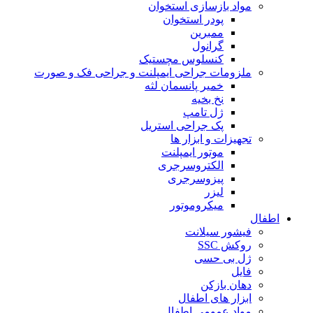
مواد بازسازی استخوان
پودر استخوان
ممبرین
گرانول
کنسلوس مچستیک
ملزومات جراحی ایمپلنت و جراحی فک و صورت
خمیر پانسمان لثه
نخ بخیه
ژل تامپ
پک جراحی استریل
تجهیزات و ابزار ها
موتور ایمپلنت
الکتروسرجری
پیزوسرجری
لیزر
میکروموتور
اطفال
فیشور سیلانت
روکش SSC
ژل بی حسی
فایل
دهان بازکن
ابزار های اطفال
مواد عمومی اطفال