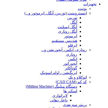
تجهیزات
یونیت
اینسترومنت (توربین، آنگل، ایرموتور و...)
توربین
آنگل
آنگل ایمپلنت
آنگل روتاری
ایرموتور
هندپیس مستقیم
ایرفلو
روتاری، اپکس، آبچوریشن و...
روتاری
اپکس
آبچوراتور
گوتاکاتر
ایریگیشن ، اولتراسونیک
اتوکلاو و پک
کد کم (CAD CAM)
دستگاه میلینگ (Milling Machine)
اسکنر ها
لابراتواری
داخل دهانی
پرینتر سه بعدی