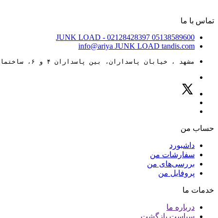
تماس با ما
JUNK LOAD
- 02128428397
05138589600
info@ariya
JUNK LOAD
tandis.com
مشهد ، خیابان پاسداران، بین پاسداران ۴ و ۶، ساختمان ۸۸
حساب من
داشبورد
سفارشات من
بررسی‌های من
پروفایل من
خدمات ما
درباره ما
سیاست بازگشت