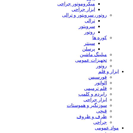
میکروموتور جراحی
ابزار جراحی
روتور، سرویتور و ترالی
ترالی
سرویتور
روتور
کوره ها
سینتر
پرسلن
میلینگ ماشین
تجهیزات عمومی
روتور
ابزار و قلم
فورسپس
الواتور
قلم ترمیمی
رابردم و کلمپ
ابزار جراحی
سوزنگیر و هموستات
قیچی
ظرف و ظروف
جراحی
مواد عمومی