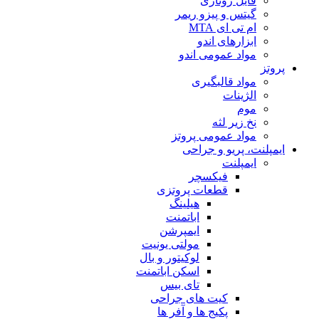
فایل روتاری
گیتس و پیزو ریمر
ام تی ای MTA
ابزارهای اندو
مواد عمومی اندو
پروتز
مواد قالبگیری
الژینات
موم
نخ زیر لثه
مواد عمومی پروتز
ایمپلنت، پریو و جراحی
ایمپلنت
فیکسچر
قطعات پروتزی
هیلینگ
اباتمنت
ایمپرشن
مولتی یونیت
لوکیتور و بال
اسکن اباتمنت
تای بیس
کیت های جراحی
پکیج ها و آفر ها