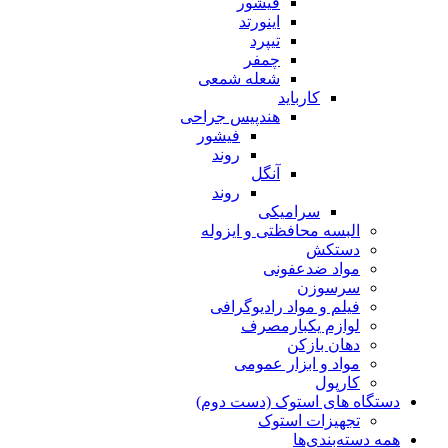
فیشور
اینورتد
تیپرد
چمفر
شعله شمعی
کارباید
هندپیس جراحی
فیشور
روند
آنگل
روند
سرامیکی
البسه محافظتی و ایزوله
دستکش
مواد ضدعفونی
سرسوزن
فیلم و مواد رادیوگرافی
لوازم یکبارمصرف
دهان بازکن
مواد و ابزار عمومی
کارپول
دستگاه های استوک (دست دوم)
تجهیزات استوک
همه دسته‌بندی‌ها