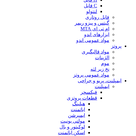
C فایل
لنتولو
فایل روتاری
گیتس و پیزو ریمر
ام تی ای MTA
ابزارهای اندو
مواد عمومی اندو
پروتز
مواد قالبگیری
الژینات
موم
نخ زیر لثه
مواد عمومی پروتز
ایمپلنت، پریو و جراحی
ایمپلنت
فیکسچر
قطعات پروتزی
هیلینگ
اباتمنت
ایمپرشن
مولتی یونیت
لوکیتور و بال
اسکن اباتمنت