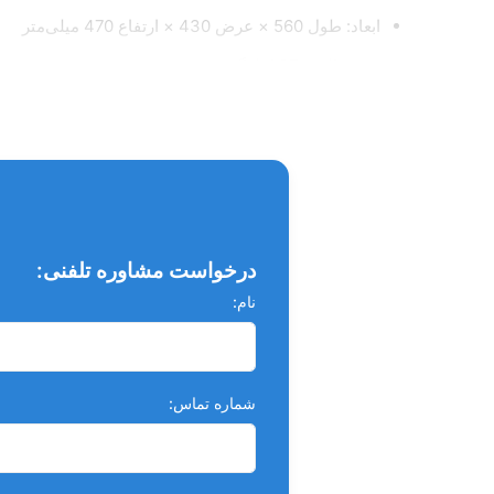
ابعاد: طول 560 × عرض 430 × ارتفاع 470 میلی‌متر
وزن خالص: 37 کیلوگرم
وزن ناخالص: 43 کیلوگرم
جداکننده آمالگام: قابل سفارش به‌صورت اختیاری
نوع سیستم: نیمه‌خشک (semi-wet)
محافظ حرارتی موتور: دارد
ویژگی‌های کلیدی:
درخواست مشاوره تلفنی:
نام:
مناسب برای دو یونیت دندانپزشکی (ایده‌آل برای کلینیک
عملکرد بی‌صدا با استفاده از کابین صداگیر
طراحی جمع‌ و جور برای نصب در فضاهای محدود
شماره تماس:
نگهداری آسان با قطعات مکانیکی و الکترونیکی قابل اعتم
قابلیت افزودن جداکننده آمالگام برای رعایت استاندارد