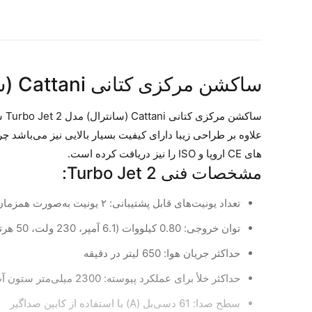
ساکشن مرکزی کتانی Cattani (سانترال) مدل 2 Turbo Jet
سا
های CE اروپا و ISO را نیز دریافت کرده است.
مشخصات فنی
2 Turbo Jet:
تعداد یونیت‌های قابل پشتیبانی: ۲ یونیت به‌صورت همزمان
توان خروجی: 0.80 کیلووات (6.1 آمپر، 230 ولت، 50 هرتز)
حداکثر جریان هوا: 650 لیتر در دقیقه
حداکثر خلأ برای عملکرد پیوسته: 2300 میلی‌متر ستون آب (تقریباً 225 میلی‌بار)
سطح صدا: 61 دسی‌بل (A) با استفاده از کابین صداگیر