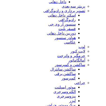
داخل دهانی
پرینتر سه بعدی
تصویر برداری و رادیوگرافی
اسکنر داخل دهانی
رادیوگرافی
سنسور آر وی جی
فسفر پلیت
دوربین داخل دهانی
هولدر سنسور
عکاسی
لوپ
لایت کیور
جرمگیر و واترجت
آمالگاماتور
ساکشن و کمپرسور
ساکشن سانترال
ساکشن برقی
کمپرسور
جراحی
موتور ایمپلنت
الکتروسرجری
پیزوسرجری
لیزر
میکروموتور جراحی