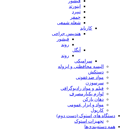
فیشور
اینورتد
تیپرد
چمفر
شعله شمعی
کارباید
هندپیس جراحی
فیشور
روند
آنگل
روند
سرامیکی
البسه محافظتی و ایزوله
دستکش
مواد ضدعفونی
سرسوزن
فیلم و مواد رادیوگرافی
لوازم یکبارمصرف
دهان بازکن
مواد و ابزار عمومی
کارپول
دستگاه های استوک (دست دوم)
تجهیزات استوک
همه دسته‌بندی‌ها