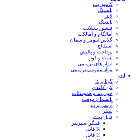
کامپوزیت
بلیچینگ
لاینر
باندینگ
فیشور سیلانت
آمالگام و آمالکپ
گلاس آینومر و سمان
اسید اچ
پرداخت و پالیش
پست و کور
ابزار های ترمیمی
مواد عمومی ترمیمی
اندو
گوتا پرکا
کن کاغذی
خون بند و هموستات
پانسمان موقت
آرسی پرپ
سیلر
فایل دستی
فینگر اسپریدر
K فایل
H فایل