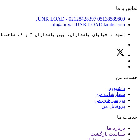
تماس با ما
JUNK LOAD
- 02128428397
05138589600
info@ariya
JUNK LOAD
tandis.com
مشهد ، خیابان پاسداران، بین پاسداران ۴ و ۶، ساختمان ۸۸
حساب من
داشبورد
سفارشات من
بررسی‌های من
پروفایل من
خدمات ما
درباره ما
سیاست بازگشت
پرسش‌های متداول