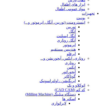
ابزار های اطفال
مواد عمومی اطفال
تجهیزات
یونیت
اینسترومنت (توربین، آنگل، ایرموتور و...)
توربین
آنگل
آنگل ایمپلنت
آنگل روتاری
ایرموتور
هندپیس مستقیم
ایرفلو
روتاری، اپکس، آبچوریشن و...
روتاری
اپکس
آبچوراتور
گوتاکاتر
ایریگیشن ، اولتراسونیک
اتوکلاو و پک
کد کم (CAD CAM)
دستگاه میلینگ (Milling Machine)
اسکنر ها
لابراتواری