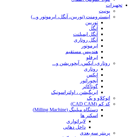
تجهیزات
یونیت
اینسترومنت (توربین، آنگل، ایرموتور و...)
توربین
آنگل
آنگل ایمپلنت
آنگل روتاری
ایرموتور
هندپیس مستقیم
ایرفلو
روتاری، اپکس، آبچوریشن و...
روتاری
اپکس
آبچوراتور
گوتاکاتر
ایریگیشن ، اولتراسونیک
اتوکلاو و پک
کد کم (CAD CAM)
دستگاه میلینگ (Milling Machine)
اسکنر ها
لابراتواری
داخل دهانی
پرینتر سه بعدی