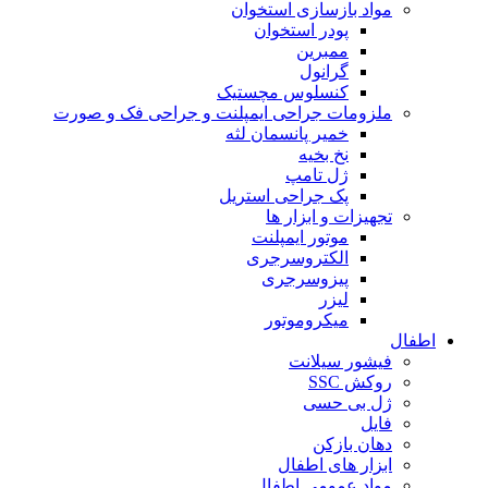
مواد بازسازی استخوان
پودر استخوان
ممبرین
گرانول
کنسلوس مچستیک
ملزومات جراحی ایمپلنت و جراحی فک و صورت
خمیر پانسمان لثه
نخ بخیه
ژل تامپ
پک جراحی استریل
تجهیزات و ابزار ها
موتور ایمپلنت
الکتروسرجری
پیزوسرجری
لیزر
میکروموتور
اطفال
فیشور سیلانت
روکش SSC
ژل بی حسی
فایل
دهان بازکن
ابزار های اطفال
مواد عمومی اطفال