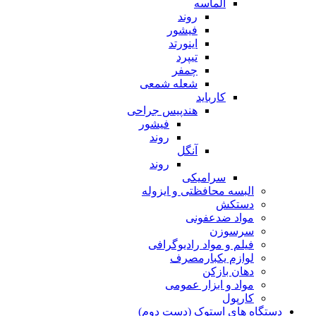
الماسه
روند
فیشور
اینورتد
تیپرد
چمفر
شعله شمعی
کارباید
هندپیس جراحی
فیشور
روند
آنگل
روند
سرامیکی
البسه محافظتی و ایزوله
دستکش
مواد ضدعفونی
سرسوزن
فیلم و مواد رادیوگرافی
لوازم یکبارمصرف
دهان بازکن
مواد و ابزار عمومی
کارپول
دستگاه های استوک (دست دوم)