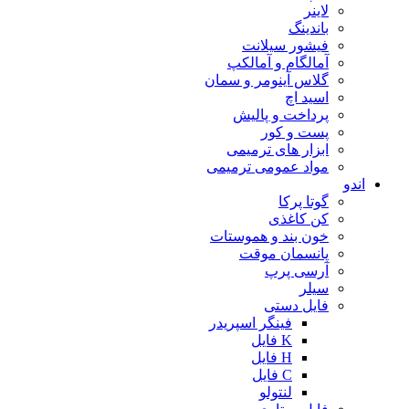
لاینر
باندینگ
فیشور سیلانت
آمالگام و آمالکپ
گلاس آینومر و سمان
اسید اچ
پرداخت و پالیش
پست و کور
ابزار های ترمیمی
مواد عمومی ترمیمی
اندو
گوتا پرکا
کن کاغذی
خون بند و هموستات
پانسمان موقت
آرسی پرپ
سیلر
فایل دستی
فینگر اسپریدر
K فایل
H فایل
C فایل
لنتولو