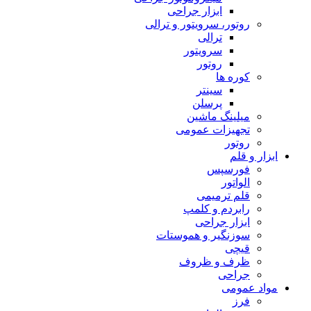
ابزار جراحی
روتور، سرویتور و ترالی
ترالی
سرویتور
روتور
کوره ها
سینتر
پرسلن
میلینگ ماشین
تجهیزات عمومی
روتور
ابزار و قلم
فورسپس
الواتور
قلم ترمیمی
رابردم و کلمپ
ابزار جراحی
سوزنگیر و هموستات
قیچی
ظرف و ظروف
جراحی
مواد عمومی
فرز