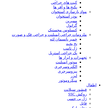
کیت های جراحی
پکیج ها و آفر ها
مواد بازسازی استخوان
پودر استخوان
ممبرین
گرانول
کنسلوس مچستیک
ملزومات جراحی ایمپلنت و جراحی فک و صورت
خمیر پانسمان لثه
نخ بخیه
ژل تامپ
پک جراحی استریل
تجهیزات و ابزار ها
موتور ایمپلنت
الکتروسرجری
پیزوسرجری
لیزر
میکروموتور
اطفال
فیشور سیلانت
روکش SSC
ژل بی حسی
فایل
دهان بازکن