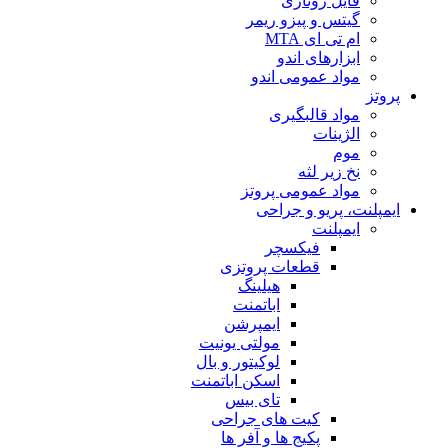
فایل روتاری
گیتس و پیزو ریمر
ام تی ای MTA
ابزارهای اندو
مواد عمومی اندو
پروتز
مواد قالبگیری
الژینات
موم
نخ زیر لثه
مواد عمومی پروتز
ایمپلنت، پریو و جراحی
ایمپلنت
فیکسچر
قطعات پروتزی
هیلینگ
اباتمنت
ایمپرشن
مولتی یونیت
لوکیتور و بال
اسکن اباتمنت
تای بیس
کیت های جراحی
پکیج ها و آفر ها