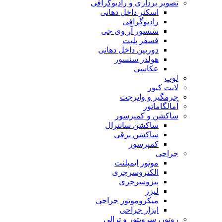
تصویر برداری و رادیوگرافی
اسکنر داخل دهانی
رادیوگرافی
سنسور آر وی جی
فسفر پلیت
دوربین داخل دهانی
هولدر سنسور
عکاسی
لوپ
لایت کیور
جرمگیر و واترجت
آمالگاماتور
ساکشن و کمپرسور
ساکشن سانترال
ساکشن برقی
کمپرسور
جراحی
موتور ایمپلنت
الکتروسرجری
پیزوسرجری
لیزر
میکروموتور جراحی
ابزار جراحی
روتور، سرویتور و ترالی