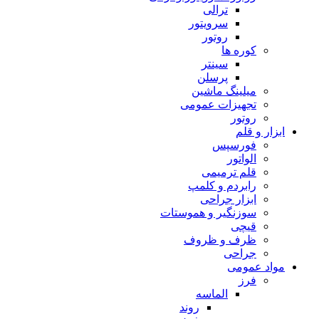
ترالی
سرویتور
روتور
کوره ها
سینتر
پرسلن
میلینگ ماشین
تجهیزات عمومی
روتور
ابزار و قلم
فورسپس
الواتور
قلم ترمیمی
رابردم و کلمپ
ابزار جراحی
سوزنگیر و هموستات
قیچی
ظرف و ظروف
جراحی
مواد عمومی
فرز
الماسه
روند