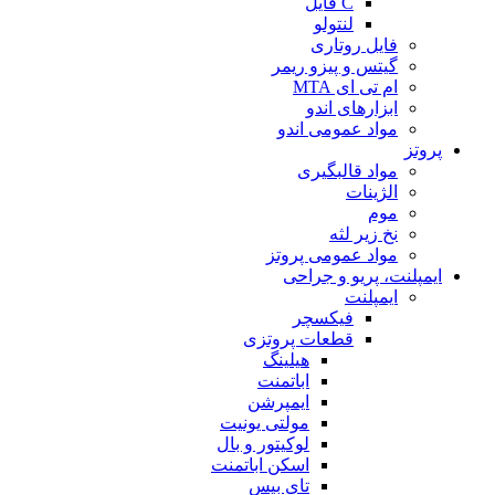
C فایل
لنتولو
فایل روتاری
گیتس و پیزو ریمر
ام تی ای MTA
ابزارهای اندو
مواد عمومی اندو
پروتز
مواد قالبگیری
الژینات
موم
نخ زیر لثه
مواد عمومی پروتز
ایمپلنت، پریو و جراحی
ایمپلنت
فیکسچر
قطعات پروتزی
هیلینگ
اباتمنت
ایمپرشن
مولتی یونیت
لوکیتور و بال
اسکن اباتمنت
تای بیس