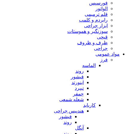
فورسپس
الواتور
قلم ترمیمی
رابردم و کلمپ
ابزار جراحی
سوزنگیر و هموستات
قیچی
ظرف و ظروف
جراحی
مواد عمومی
فرز
الماسه
روند
فیشور
اینورتد
تیپرد
چمفر
شعله شمعی
کارباید
هندپیس جراحی
فیشور
روند
آنگل
روند