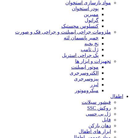
مواد بازسازی استخوان
پودر استخوان
ممبرین
گرانول
کنسلوس مچستیک
ملزومات جراحی ایمپلنت و جراحی فک و صورت
خمیر پانسمان لثه
نخ بخیه
ژل تامپ
پک جراحی استریل
تجهیزات و ابزار ها
موتور ایمپلنت
الکتروسرجری
پیزوسرجری
لیزر
میکروموتور
اطفال
فیشور سیلانت
روکش SSC
ژل بی حسی
فایل
دهان بازکن
ابزار های اطفال
مواد عمومی اطفال