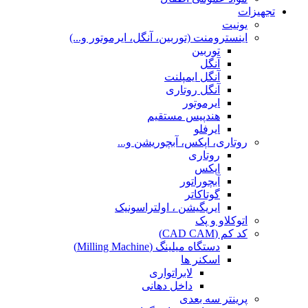
تجهیزات
یونیت
اینسترومنت (توربین، آنگل، ایرموتور و...)
توربین
آنگل
آنگل ایمپلنت
آنگل روتاری
ایرموتور
هندپیس مستقیم
ایرفلو
روتاری، اپکس، آبچوریشن و...
روتاری
اپکس
آبچوراتور
گوتاکاتر
ایریگیشن ، اولتراسونیک
اتوکلاو و پک
کد کم (CAD CAM)
دستگاه میلینگ (Milling Machine)
اسکنر ها
لابراتواری
داخل دهانی
پرینتر سه بعدی