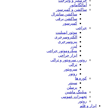
جرمگیر و واترجت
آمالگاماتور
ساکشن و کمپرسور
ساکشن سانترال
ساکشن برقی
کمپرسور
جراحی
موتور ایمپلنت
الکتروسرجری
پیزوسرجری
لیزر
میکروموتور جراحی
ابزار جراحی
روتور، سرویتور و ترالی
ترالی
سرویتور
روتور
کوره ها
سینتر
پرسلن
میلینگ ماشین
تجهیزات عمومی
روتور
ابزار و قلم