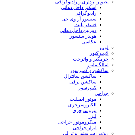
تصویر برداری و رادیوگرافی
اسکنر داخل دهانی
رادیوگرافی
سنسور آر وی جی
فسفر پلیت
دوربین داخل دهانی
هولدر سنسور
عکاسی
لوپ
لایت کیور
جرمگیر و واترجت
آمالگاماتور
ساکشن و کمپرسور
ساکشن سانترال
ساکشن برقی
کمپرسور
جراحی
موتور ایمپلنت
الکتروسرجری
پیزوسرجری
لیزر
میکروموتور جراحی
ابزار جراحی
روتور، سرویتور و ترالی