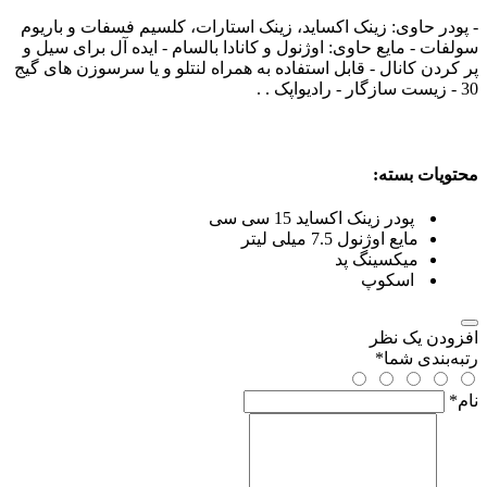
- پودر حاوی: زینک اکساید، زینک استارات، کلسیم فسفات و باریوم
سولفات - مایع حاوی: اوژنول و کانادا بالسام - ایده آل برای سیل و
پر کردن کانال - قابل استفاده به همراه لنتلو و یا سرسوزن های گیج
30 - زیست سازگار - رادیواپک . .
محتویات بسته:
پودر زینک اکساید 15 سی سی
مایع اوژنول 7.5 میلی لیتر
میکسینگ پد
اسکوپ
افزودن یک نظر
رتبه‌بندی شما
*
نام
*