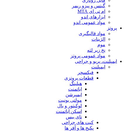
فایل روتاری
گیتس و پیزو ریمر
ام تی ای MTA
ابزارهای اندو
مواد عمومی اندو
پروتز
مواد قالبگیری
الژینات
موم
نخ زیر لثه
مواد عمومی پروتز
ایمپلنت، پریو و جراحی
ایمپلنت
فیکسچر
قطعات پروتزی
هیلینگ
اباتمنت
ایمپرشن
مولتی یونیت
لوکیتور و بال
اسکن اباتمنت
تای بیس
کیت های جراحی
پکیج ها و آفر ها