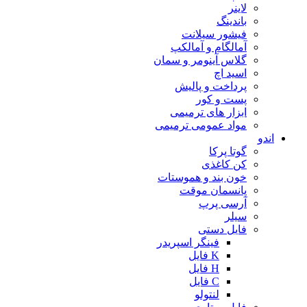
لاینر
باندینگ
فیشور سیلانت
آمالگام و آمالکپ
گلاس آینومر و سمان
اسید اچ
پرداخت و پالیش
پست و کور
ابزار های ترمیمی
مواد عمومی ترمیمی
اندو
گوتا پرکا
کن کاغذی
خون بند و هموستات
پانسمان موقت
آرسی پرپ
سیلر
فایل دستی
فینگر اسپریدر
K فایل
H فایل
C فایل
لنتولو