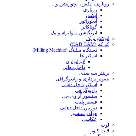
روتاری، اپکس، آبچوریشن و...
روتاری
اپکس
آبچوراتور
گوتاکاتر
ایریگیشن ، اولتراسونیک
اتوکلاو و پک
کد کم (CAD CAM)
دستگاه میلینگ (Milling Machine)
اسکنر ها
لابراتواری
داخل دهانی
پرینتر سه بعدی
تصویر برداری و رادیوگرافی
اسکنر داخل دهانی
رادیوگرافی
سنسور آر وی جی
فسفر پلیت
دوربین داخل دهانی
هولدر سنسور
عکاسی
لوپ
لایت کیور