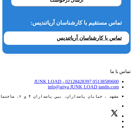
ارسال درخواست
تماس مستقیم با کارشناسان آریاتندیس:
تماس با کارشناسان آریاتندیس
تماس با ما
JUNK LOAD
- 02128428397
05138589600
info@ariya
JUNK LOAD
tandis.com
مشهد ، خیابان پاسداران، بین پاسداران ۴ و ۶، ساختمان ۸۸