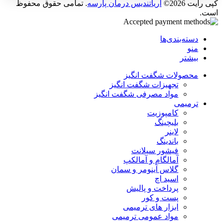
کپی رایت 2026©
آریاتندیس درمان پارسه
. تمامی حقوق محفوظ
است.
دسته‌بندی‌ها
منو
بیشتر
محصولات شگفت انگیز
تجهیزات شگفت انگیز
مواد مصرفی شگفت انگیز
ترمیمی
کامپوزیت
بلیچینگ
لاینر
باندینگ
فیشور سیلانت
آمالگام و آمالکپ
گلاس آینومر و سمان
اسید اچ
پرداخت و پالیش
پست و کور
ابزار های ترمیمی
مواد عمومی ترمیمی