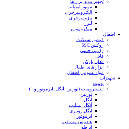
تجهیزات و ابزار ها
موتور ایمپلنت
الکتروسرجری
پیزوسرجری
لیزر
میکروموتور
اطفال
فیشور سیلانت
روکش SSC
ژل بی حسی
فایل
دهان بازکن
ابزار های اطفال
مواد عمومی اطفال
تجهیزات
یونیت
اینسترومنت (توربین، آنگل، ایرموتور و...)
توربین
آنگل
آنگل ایمپلنت
آنگل روتاری
ایرموتور
هندپیس مستقیم
ایرفلو