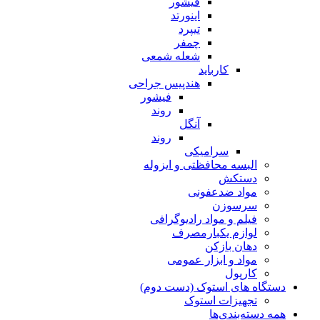
فیشور
اینورتد
تیپرد
چمفر
شعله شمعی
کارباید
هندپیس جراحی
فیشور
روند
آنگل
روند
سرامیکی
البسه محافظتی و ایزوله
دستکش
مواد ضدعفونی
سرسوزن
فیلم و مواد رادیوگرافی
لوازم یکبارمصرف
دهان بازکن
مواد و ابزار عمومی
کارپول
دستگاه های استوک (دست دوم)
تجهیزات استوک
همه دسته‌بندی‌ها