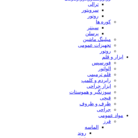
ترالی
سرویتور
روتور
کوره ها
سینتر
پرسلن
میلینگ ماشین
تجهیزات عمومی
روتور
ابزار و قلم
فورسپس
الواتور
قلم ترمیمی
رابردم و کلمپ
ابزار جراحی
سوزنگیر و هموستات
قیچی
ظرف و ظروف
جراحی
مواد عمومی
فرز
الماسه
روند