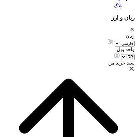
بلاگ
زبان و ارز
زبان
واحد پول
سبد خرید من