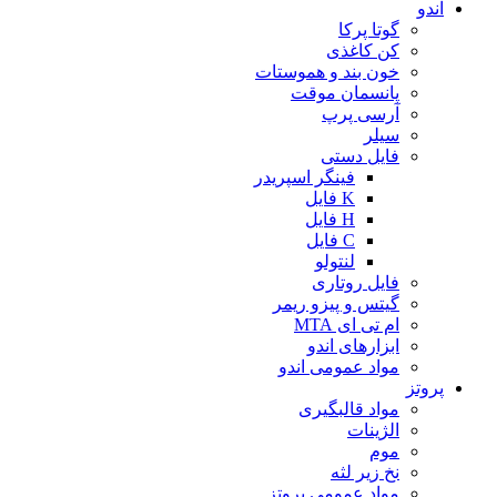
اندو
گوتا پرکا
کن کاغذی
خون بند و هموستات
پانسمان موقت
آرسی پرپ
سیلر
فایل دستی
فینگر اسپریدر
K فایل
H فایل
C فایل
لنتولو
فایل روتاری
گیتس و پیزو ریمر
ام تی ای MTA
ابزارهای اندو
مواد عمومی اندو
پروتز
مواد قالبگیری
الژینات
موم
نخ زیر لثه
مواد عمومی پروتز