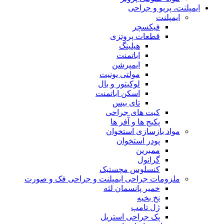
ایمپلنت، پریو و جراحی
ایمپلنت
فیکسچر
قطعات پروتزی
هیلینگ
اباتمنت
ایمپرشن
مولتی یونیت
لوکیتور و بال
اسکن اباتمنت
تای بیس
کیت های جراحی
پکیج ها و آفر ها
مواد بازسازی استخوان
پودر استخوان
ممبرین
گرانول
کنسلوس مچستیک
ملزومات جراحی ایمپلنت و جراحی فک و صورت
خمیر پانسمان لثه
نخ بخیه
ژل تامپ
پک جراحی استریل