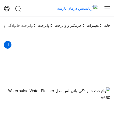
خانه
تجهیزات
جرمگیر و واترجت
واترجت
واترجت خانوادگی واترپالس مدل osser V660