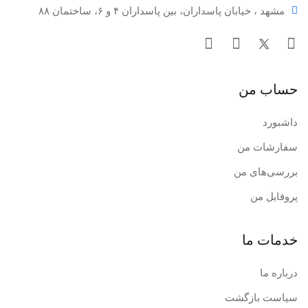
پاکسازی دندان‌های ایمپلنت شده
مشهد ، خیابان پاسداران، بین پاسداران ۴ و ۶، ساختمان ۸۸
حساب من
داشبورد
سفارشات من
بسته بندی واترجت:
بررسی‌های من
دستگاه واتر فلاسر
پروفایل من
۵ عدد سری
خدمات ما
دفترچه راهنما
آداپتور
درباره ما
محفظه نگهدارنده سری ها
سیاست بازگشت