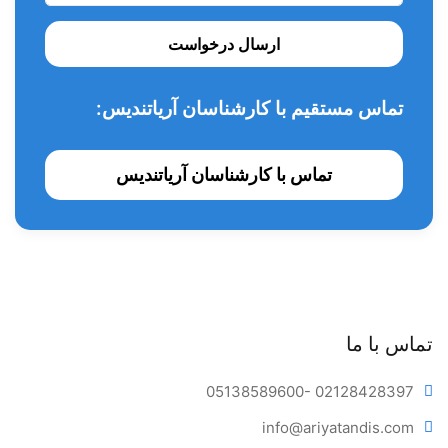
کردن نیست.
با
دکمه خاموش/روشن
جریان آب را به راحتی کنترل کنید.
ارسال درخواست
این مقدار برای
استفاده خانگی مطلوب
است.
تماس مستقیم با کارشناسان آریاتندیس:
تماس با کارشناسان آریاتندیس
کاربردهای و
اترجت مدل V660
:
تماس با ما
کم کردن التهاب لثه
پاکسازی بریج‌ها
05138589600
- 02128428397
بهبود جرم گیری
info@ariya
tandis.com