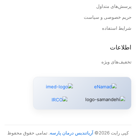
پرسش‌های متداول
مشخصات فنی واترجت خانگی مدل V660:
حریم خصوصی و سیاست
جنس واترجت خانوادگی واترپالس مدل Waterpulse Water
شرایط استفاده
Flosser V660 : پلاستیک ABS
ابعاد: ۱۶.۴ × ۱۳ × ۲۱.۹ سانتی متر
اطلاعات
وزن: ۱۰۰۰ گرم
تخفیف‌های ویژه
گواهینامه ها: CE ، FDA ، FCC ، ROHS
ظرفیت مخزن آب: ۷۰۰ میلی لیتر
ولتاژ ورودی: ۲۴۰ ولت
منبع تغذیه: برق مستقیم
۱۲۰۰ دور در دقیقه
تعداد حالت های تمیز کردن: دارای ۱۲ حالت سرعت قابل تنظیم
تعداد سری: ۵ سری مختلف برای نیازهای مختلف
کپی رایت 2026©
آریاتندیس درمان پارسه
. تمامی حقوق محفوظ