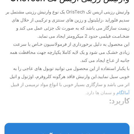
وارنیش رزینی اریس تک OrisTech یک نوع وارنیش رزینی مشتمل بر
سدیم فلوراید ،زایلیتول و رزین های سنتزی و ترکیبی از حلال های
زیست سازگار می باشد که به صورت تک جزئی عمل می کند و
ضخـامـت فیلمی حدود 2 میکرومتر ایجاد می نماید.
این محصول به دلیل برخورداری از فرمولاسیون خـاص با سرعت
زیادی خشـک می شود و یک لایه کاملا یکپارچه جهت محافظت همه
جانبه از عـاج ایجاد می کند.
با یکبار استفاده از این محصول می توانید توبول های عاجی را به
خوبی سیل نمایید.این وارنیش فاقد هرگونه کلروفرم، اوژنول و اتیل
اتر می باشد و سازگاری بسیار خوبی با انواع مواد ترمیمی از قبیل
آمالگام
و سمان ها دارد.
کاربرد:
عایق
حرارتی در زیر مواد ترمیمی (به خصوص آمالگام) و
محافظت از پالپ
مسدود کننده توبول های عاجی و کاهش حساسیت