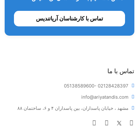
تماس با کارشناسان آریاتندیس
تماس با ما
05138589600
- 02128428397
info@ariya
tandis.com
مشهد ، خیابان پاسداران، بین پاسداران ۴ و ۶، ساختمان ۸۸