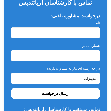
تماس با کارشناسان آریاتندیس
مناسب برای فلورایدتراپی و ممانعت از پوسیدگی
درخواست مشاوره تلفنی:
لاینینگ کانال حفره
نام:
ویژگی ها
:
فرمولاسیون منحصر به فرد بر پایه صمغ طبیعی گیاهی
قابلیت تثبیت و خشک شدن سریع و افزایش سرعت درمان
شماره تماس:
پایداری و ماندگاری در محیط دهان
مهر و موم کامل توبول های عاجی
در چه زمینه ای نیاز به مشاوره دارید؟
قدرت نفوذ و پخش شدگی عالی
حاوی سدیم فلوراید
فاقد کلروفرم
ارسال درخواست
محتویات:
یک شیشه مایع 15 میلی لیتر
تماس مستقیم با کارشناسان آریاتندیس: