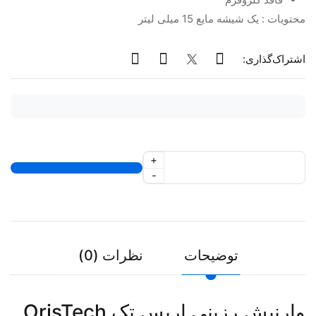
محتویات : یک شیشه مایع 15 میلی لیتر
اشتراک‌گذاری:
+
-
توضیحات
نظرات (0)
وارنیش رزینی اریس تک OrisTech