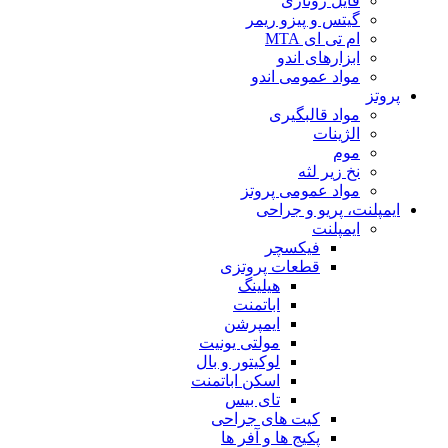
فایل روتاری
گیتس و پیزو ریمر
ام تی ای MTA
ابزارهای اندو
مواد عمومی اندو
پروتز
مواد قالبگیری
الژینات
موم
نخ زیر لثه
مواد عمومی پروتز
ایمپلنت، پریو و جراحی
ایمپلنت
فیکسچر
قطعات پروتزی
هیلینگ
اباتمنت
ایمپرشن
مولتی یونیت
لوکیتور و بال
اسکن اباتمنت
تای بیس
کیت های جراحی
پکیج ها و آفر ها