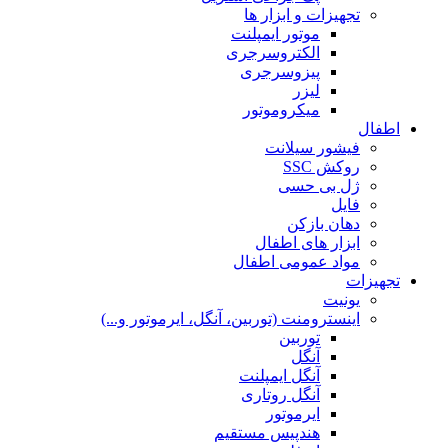
تجهیزات و ابزار ها
موتور ایمپلنت
الکتروسرجری
پیزوسرجری
لیزر
میکروموتور
اطفال
فیشور سیلانت
روکش SSC
ژل بی حسی
فایل
دهان بازکن
ابزار های اطفال
مواد عمومی اطفال
تجهیزات
یونیت
اینسترومنت (توربین، آنگل، ایرموتور و...)
توربین
آنگل
آنگل ایمپلنت
آنگل روتاری
ایرموتور
هندپیس مستقیم