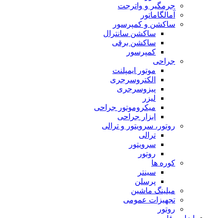
جرمگیر و واترجت
آمالگاماتور
ساکشن و کمپرسور
ساکشن سانترال
ساکشن برقی
کمپرسور
جراحی
موتور ایمپلنت
الکتروسرجری
پیزوسرجری
لیزر
میکروموتور جراحی
ابزار جراحی
روتور، سرویتور و ترالی
ترالی
سرویتور
روتور
کوره ها
سینتر
پرسلن
میلینگ ماشین
تجهیزات عمومی
روتور