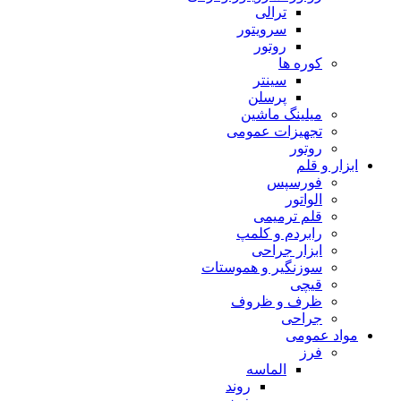
ترالی
سرویتور
روتور
کوره ها
سینتر
پرسلن
میلینگ ماشین
تجهیزات عمومی
روتور
ابزار و قلم
فورسپس
الواتور
قلم ترمیمی
رابردم و کلمپ
ابزار جراحی
سوزنگیر و هموستات
قیچی
ظرف و ظروف
جراحی
مواد عمومی
فرز
الماسه
روند