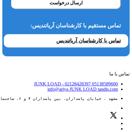
ارسال درخواست
تماس مستقیم با کارشناسان آریاتندیس:
تماس با کارشناسان آریاتندیس
تماس با ما
JUNK LOAD
- 02128428397
05138589600
info@ariya
JUNK LOAD
tandis.com
مشهد ، خیابان پاسداران، بین پاسداران ۴ و ۶، ساختمان ۸۸