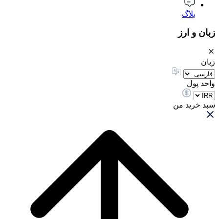
بلاگ
زبان و ارز
زبان
واحد پول
سبد خرید من