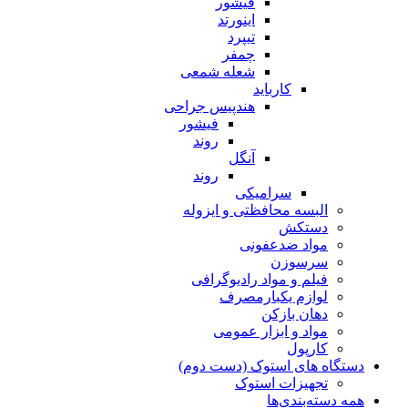
فیشور
اینورتد
تیپرد
چمفر
شعله شمعی
کارباید
هندپیس جراحی
فیشور
روند
آنگل
روند
سرامیکی
البسه محافظتی و ایزوله
دستکش
مواد ضدعفونی
سرسوزن
فیلم و مواد رادیوگرافی
لوازم یکبارمصرف
دهان بازکن
مواد و ابزار عمومی
کارپول
دستگاه های استوک (دست دوم)
تجهیزات استوک
همه دسته‌بندی‌ها