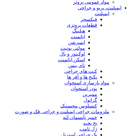
مواد عمومی پروتز
ایمپلنت، پریو و جراحی
ایمپلنت
فیکسچر
قطعات پروتزی
هیلینگ
اباتمنت
ایمپرشن
مولتی یونیت
لوکیتور و بال
اسکن اباتمنت
تای بیس
کیت های جراحی
پکیج ها و آفر ها
مواد بازسازی استخوان
پودر استخوان
ممبرین
گرانول
کنسلوس مچستیک
ملزومات جراحی ایمپلنت و جراحی فک و صورت
خمیر پانسمان لثه
نخ بخیه
ژل تامپ
پک جراحی استریل