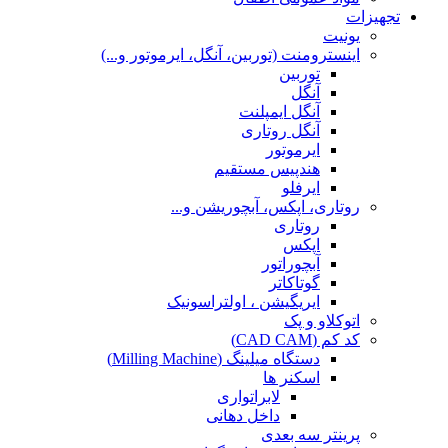
تجهیزات
یونیت
اینسترومنت (توربین، آنگل، ایرموتور و...)
توربین
آنگل
آنگل ایمپلنت
آنگل روتاری
ایرموتور
هندپیس مستقیم
ایرفلو
روتاری، اپکس، آبچوریشن و...
روتاری
اپکس
آبچوراتور
گوتاکاتر
ایریگیشن ، اولتراسونیک
اتوکلاو و پک
کد کم (CAD CAM)
دستگاه میلینگ (Milling Machine)
اسکنر ها
لابراتواری
داخل دهانی
پرینتر سه بعدی