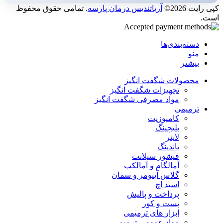
کپی رایت 2026©
آریاتندیس درمان پارسه
. تمامی حقوق محفوظ
است.
دسته‌بندی‌ها
منو
بیشتر
محصولات شگفت انگیز
تجهیزات شگفت انگیز
مواد مصرفی شگفت انگیز
ترمیمی
کامپوزیت
بلیچینگ
لاینر
باندینگ
فیشور سیلانت
آمالگام و آمالکپ
گلاس آینومر و سمان
اسید اچ
پرداخت و پالیش
پست و کور
ابزار های ترمیمی
مواد عمومی ترمیمی