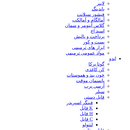
لاینر
باندینگ
فیشور سیلانت
آمالگام و آمالکپ
گلاس آینومر و سمان
اسید اچ
پرداخت و پالیش
پست و کور
ابزار های ترمیمی
مواد عمومی ترمیمی
اندو
گوتا پرکا
کن کاغذی
خون بند و هموستات
پانسمان موقت
آرسی پرپ
سیلر
فایل دستی
فینگر اسپریدر
K فایل
H فایل
C فایل
لنتولو