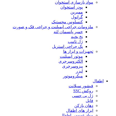
مواد بازسازی استخوان
پودر استخوان
ممبرین
گرانول
کنسلوس مچستیک
ملزومات جراحی ایمپلنت و جراحی فک و صورت
خمیر پانسمان لثه
نخ بخیه
ژل تامپ
پک جراحی استریل
تجهیزات و ابزار ها
موتور ایمپلنت
الکتروسرجری
پیزوسرجری
لیزر
میکروموتور
اطفال
فیشور سیلانت
روکش SSC
ژل بی حسی
فایل
دهان بازکن
ابزار های اطفال
مواد عمومی اطفال