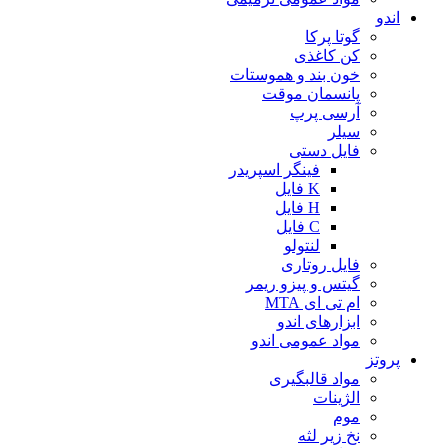
اندو
گوتا پرکا
کن کاغذی
خون بند و هموستات
پانسمان موقت
آرسی پرپ
سیلر
فایل دستی
فینگر اسپریدر
K فایل
H فایل
C فایل
لنتولو
فایل روتاری
گیتس و پیزو ریمر
ام تی ای MTA
ابزارهای اندو
مواد عمومی اندو
پروتز
مواد قالبگیری
الژینات
موم
نخ زیر لثه