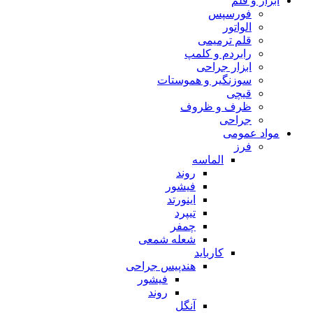
ابزار و قلم
فورسپس
الواتور
قلم ترمیمی
رابردم و کلمپ
ابزار جراحی
سوزنگیر و هموستات
قیچی
ظرف و ظروف
جراحی
مواد عمومی
فرز
الماسه
روند
فیشور
اینورتد
تیپرد
چمفر
شعله شمعی
کارباید
هندپیس جراحی
فیشور
روند
آنگل