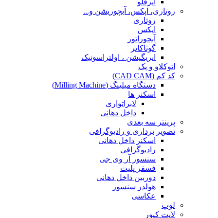
ایرفلو
روتاری، اپکس، آبچوریشن و...
روتاری
اپکس
آبچوراتور
گوتاکاتر
ایریگیشن ، اولتراسونیک
اتوکلاو و پک
کد کم (CAD CAM)
دستگاه میلینگ (Milling Machine)
اسکنر ها
لابراتواری
داخل دهانی
پرینتر سه بعدی
تصویر برداری و رادیوگرافی
اسکنر داخل دهانی
رادیوگرافی
سنسور آر وی جی
فسفر پلیت
دوربین داخل دهانی
هولدر سنسور
عکاسی
لوپ
لایت کیور