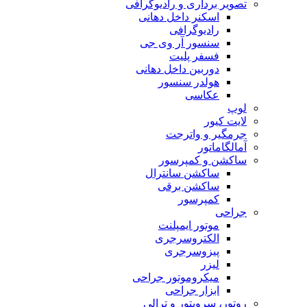
تصویر برداری و رادیوگرافی
اسکنر داخل دهانی
رادیوگرافی
سنسور آر وی جی
فسفر پلیت
دوربین داخل دهانی
هولدر سنسور
عکاسی
لوپ
لایت کیور
جرمگیر و واترجت
آمالگاماتور
ساکشن و کمپرسور
ساکشن سانترال
ساکشن برقی
کمپرسور
جراحی
موتور ایمپلنت
الکتروسرجری
پیزوسرجری
لیزر
میکروموتور جراحی
ابزار جراحی
روتور، سرویتور و ترالی