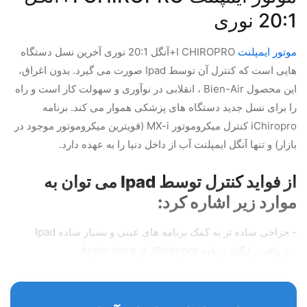
20:1 نوری
موتور ایمپلنت
I CHIROPRO+آنگل 20:1 نوری آخرین نسل دستگاه
هایی است که کنترل آن توسط Ipad صورت می گیرد. بدون اغراق،
این محصول Bien-Air ، انقلابی در نوآوری و سهولت کار است و راه
را برای نسل جدید دستگاه های پزشکی هموار می کند. برنامه
iChiropro کنترل میکروموتور MX-i (قویترین میکروموتور موجود در
بازار) و تنها آنگل ایمپلنت آب از داخل دنیا را به عهده دارد.
از فواید کنترل توسط Ipad می توان به
موارد زیر اشاره کرد:
- جراحی ساده تر به کمک برنامه های عینی و بسیار ساده Ipad
- دریافت رایگان برنامه iChiropro از Apple store
- به روز رسانی مداوم و رایگان تمامی عملکرد ها و قابلیت های
دستگاه، برای تطبیق سطح توانایی و کارایی با علم و تکنیک روز دنیا
- عملکردهای کاملا قابل تنظیم و شخصی سازی جراحی ساده تر به