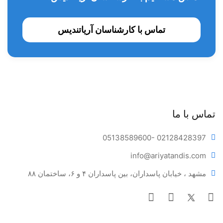
ـ سیستم مستندسازی یکپارچه اطلاعات بیمار (بدون نیاز به پرونده
نویسی دستی بعد از اتمام جراحی)
تماس با کارشناسان آریاتندیس
ـ قابلیت ذخیره، پرینت و ارسال اطلاعات و همچنین تهیه فایل
پشتیبان
کیت موتور iChiropro شامل:
دستگاه iChiropro
میکروموتور MX-i LED
تماس با ما
آنگل ایمپلنت میکروسری 20:1 نوری یا آنگل ایمپلنت 20:1
05138589600
- 02128428397
نوری
info@ariya
tandis.com
پدال پای چند منظوره
مشهد ، خیابان پاسداران، بین پاسداران ۴ و ۶، ساختمان ۸۸
10 عدد سرم شستشو
کابل قابل اتوکلاو