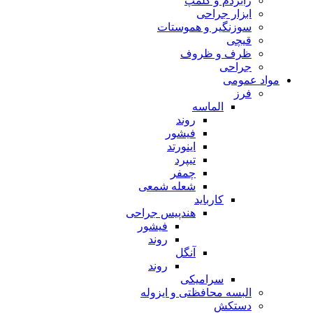
رابردم و کلمپ
ابزار جراحی
سوزنگیر و هموستات
قیچی
ظرف و ظروف
جراحی
مواد عمومی
فرز
الماسه
روند
فیشور
اینورتد
تیپرد
چمفر
شعله شمعی
کارباید
هندپیس جراحی
فیشور
روند
آنگل
روند
سرامیکی
البسه محافظتی و ایزوله
دستکش