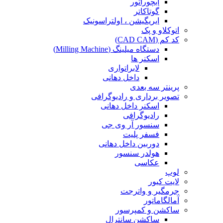
آبچوراتور
گوتاکاتر
ایریگیشن ، اولتراسونیک
اتوکلاو و پک
کد کم (CAD CAM)
دستگاه میلینگ (Milling Machine)
اسکنر ها
لابراتواری
داخل دهانی
پرینتر سه بعدی
تصویر برداری و رادیوگرافی
اسکنر داخل دهانی
رادیوگرافی
سنسور آر وی جی
فسفر پلیت
دوربین داخل دهانی
هولدر سنسور
عکاسی
لوپ
لایت کیور
جرمگیر و واترجت
آمالگاماتور
ساکشن و کمپرسور
ساکشن سانترال