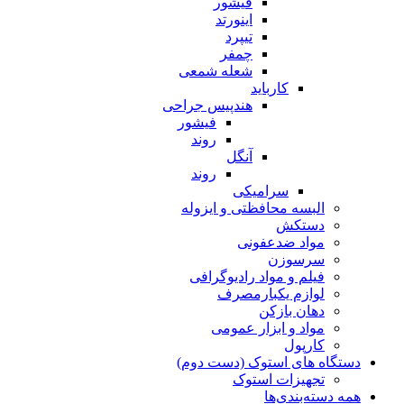
فیشور
اینورتد
تیپرد
چمفر
شعله شمعی
کارباید
هندپیس جراحی
فیشور
روند
آنگل
روند
سرامیکی
البسه محافظتی و ایزوله
دستکش
مواد ضدعفونی
سرسوزن
فیلم و مواد رادیوگرافی
لوازم یکبارمصرف
دهان بازکن
مواد و ابزار عمومی
کارپول
دستگاه های استوک (دست دوم)
تجهیزات استوک
همه دسته‌بندی‌ها