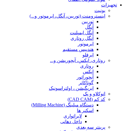
تجهیزات
یونیت
اینسترومنت (توربین، آنگل، ایرموتور و...)
توربین
آنگل
آنگل ایمپلنت
آنگل روتاری
ایرموتور
هندپیس مستقیم
ایرفلو
روتاری، اپکس، آبچوریشن و...
روتاری
اپکس
آبچوراتور
گوتاکاتر
ایریگیشن ، اولتراسونیک
اتوکلاو و پک
کد کم (CAD CAM)
دستگاه میلینگ (Milling Machine)
اسکنر ها
لابراتواری
داخل دهانی
پرینتر سه بعدی