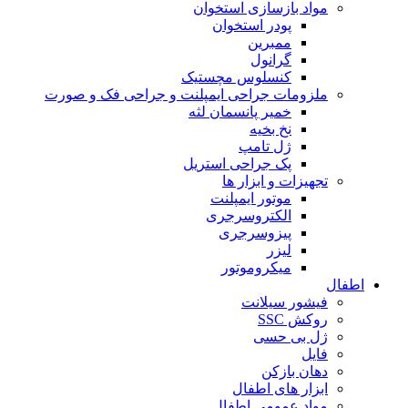
مواد بازسازی استخوان
پودر استخوان
ممبرین
گرانول
کنسلوس مچستیک
ملزومات جراحی ایمپلنت و جراحی فک و صورت
خمیر پانسمان لثه
نخ بخیه
ژل تامپ
پک جراحی استریل
تجهیزات و ابزار ها
موتور ایمپلنت
الکتروسرجری
پیزوسرجری
لیزر
میکروموتور
اطفال
فیشور سیلانت
روکش SSC
ژل بی حسی
فایل
دهان بازکن
ابزار های اطفال
مواد عمومی اطفال