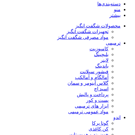
دسته‌بندی‌ها
منو
بیشتر
محصولات شگفت انگیز
تجهیزات شگفت انگیز
مواد مصرفی شگفت انگیز
ترمیمی
کامپوزیت
بلیچینگ
لاینر
باندینگ
فیشور سیلانت
آمالگام و آمالکپ
گلاس آینومر و سمان
اسید اچ
پرداخت و پالیش
پست و کور
ابزار های ترمیمی
مواد عمومی ترمیمی
اندو
گوتا پرکا
کن کاغذی
خون بند و هموستات