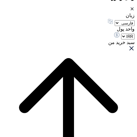
زبان
واحد پول
سبد خرید من