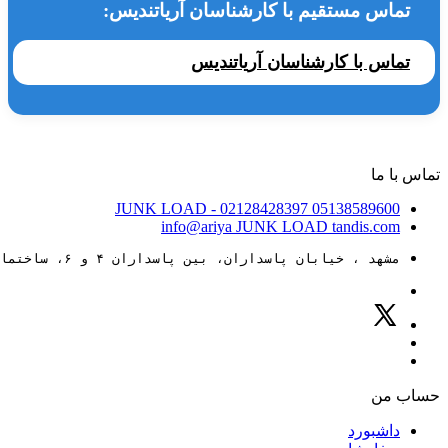
تماس مستقیم با کارشناسان آریاتندیس:
تماس با کارشناسان آریاتندیس
تماس با ما
JUNK LOAD
- 02128428397
05138589600
info@ariya
JUNK LOAD
tandis.com
مشهد ، خیابان پاسداران، بین پاسداران ۴ و ۶، ساختمان ۸۸
حساب من
داشبورد