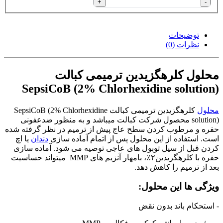
+
-
توضیحات
نظرات (0)
محلول کلرهگزیدین ترمیمی کبالت
SepsiCoB (2% Chlorhexidine solution)
محلول
کلرهگزیدین ترمیمی کبالت SepsiCoB (2% Chlorhexidine
solution) محصول شرکت کبالت میباشد و به منظور ضدعفونی
حفره و مرطوب کردن سطح عاج پیش از ترمیم در نظر گرفته شده
است. استفاده از این محلول پس از اتمام آماده سازی
دندان
یا اچ
کردن قبل از سیل توبول های عاجی توصیه می شود. آماده سازی
حفره با کلرهگزیدین۲٪، بامهار آنزیم های MMP ‏‎ میتواند حساسیت
بعد از ترمیم را کاهش دهد.
ویژگی ها این محلول:
- استحکام باند بدون نقض