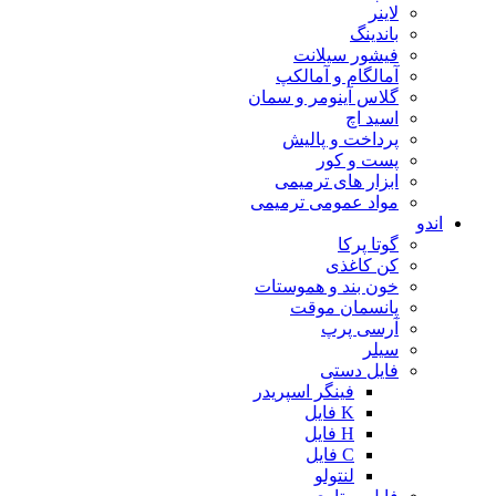
لاینر
باندینگ
فیشور سیلانت
آمالگام و آمالکپ
گلاس آینومر و سمان
اسید اچ
پرداخت و پالیش
پست و کور
ابزار های ترمیمی
مواد عمومی ترمیمی
اندو
گوتا پرکا
کن کاغذی
خون بند و هموستات
پانسمان موقت
آرسی پرپ
سیلر
فایل دستی
فینگر اسپریدر
K فایل
H فایل
C فایل
لنتولو