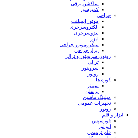
ساکشن برقی
کمپرسور
جراحی
موتور ایمپلنت
الکتروسرجری
پیزوسرجری
لیزر
میکروموتور جراحی
ابزار جراحی
روتور، سرویتور و ترالی
ترالی
سرویتور
روتور
کوره ها
سینتر
پرسلن
میلینگ ماشین
تجهیزات عمومی
روتور
ابزار و قلم
فورسپس
الواتور
قلم ترمیمی