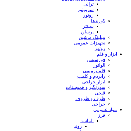
ترالی
سرویتور
روتور
کوره ها
سینتر
پرسلن
میلینگ ماشین
تجهیزات عمومی
روتور
ابزار و قلم
فورسپس
الواتور
قلم ترمیمی
رابردم و کلمپ
ابزار جراحی
سوزنگیر و هموستات
قیچی
ظرف و ظروف
جراحی
مواد عمومی
فرز
الماسه
روند