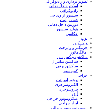
تصویر برداری و رادیوگرافی
اسکنر داخل دهانی
رادیوگرافی
سنسور آر وی جی
فسفر پلیت
دوربین داخل دهانی
هولدر سنسور
عکاسی
لوپ
لایت کیور
جرمگیر و واترجت
آمالگاماتور
ساکشن و کمپرسور
ساکشن سانترال
ساکشن برقی
کمپرسور
جراحی
موتور ایمپلنت
الکتروسرجری
پیزوسرجری
لیزر
میکروموتور جراحی
ابزار جراحی
روتور، سرویتور و ترالی