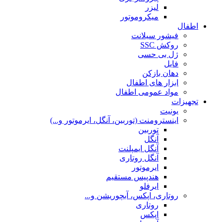
لیزر
میکروموتور
اطفال
فیشور سیلانت
روکش SSC
ژل بی حسی
فایل
دهان بازکن
ابزار های اطفال
مواد عمومی اطفال
تجهیزات
یونیت
اینسترومنت (توربین، آنگل، ایرموتور و...)
توربین
آنگل
آنگل ایمپلنت
آنگل روتاری
ایرموتور
هندپیس مستقیم
ایرفلو
روتاری، اپکس، آبچوریشن و...
روتاری
اپکس