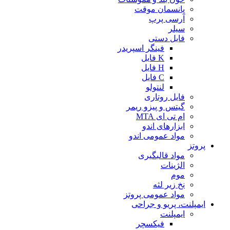
پانسمان موقت
آرسی پرپ
سیلر
فایل دستی
فینگر اسپریدر
K فایل
H فایل
C فایل
لنتولو
فایل روتاری
گیتس و پیزو ریمر
ام تی ای MTA
ابزارهای اندو
مواد عمومی اندو
پروتز
مواد قالبگیری
الژینات
موم
نخ زیر لثه
مواد عمومی پروتز
ایمپلنت، پریو و جراحی
ایمپلنت
فیکسچر