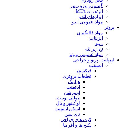
فایل روتاری
گیتس و پیزو ریمر
ام تی ای MTA
ابزارهای اندو
مواد عمومی اندو
پروتز
مواد قالبگیری
الژینات
موم
نخ زیر لثه
مواد عمومی پروتز
ایمپلنت، پریو و جراحی
ایمپلنت
فیکسچر
قطعات پروتزی
هیلینگ
اباتمنت
ایمپرشن
مولتی یونیت
لوکیتور و بال
اسکن اباتمنت
تای بیس
کیت های جراحی
پکیج ها و آفر ها