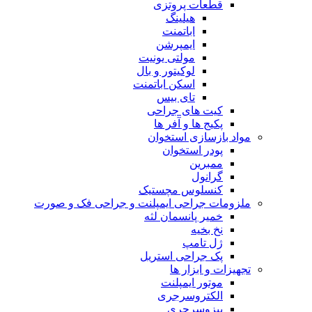
قطعات پروتزی
هیلینگ
اباتمنت
ایمپرشن
مولتی یونیت
لوکیتور و بال
اسکن اباتمنت
تای بیس
کیت های جراحی
پکیج ها و آفر ها
مواد بازسازی استخوان
پودر استخوان
ممبرین
گرانول
کنسلوس مچستیک
ملزومات جراحی ایمپلنت و جراحی فک و صورت
خمیر پانسمان لثه
نخ بخیه
ژل تامپ
پک جراحی استریل
تجهیزات و ابزار ها
موتور ایمپلنت
الکتروسرجری
پیزوسرجری