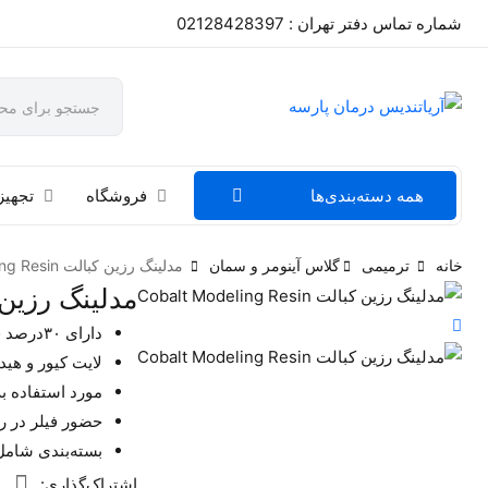
شماره تماس دفتر تهران : 02128428397
همه دسته‌بندی‌ها
فروشگاه
تجهیز
خانه
ترمیمی
گلاس آینومر و سمان
مدلینگ رزین کبالت Cobalt Modeling Resin
مدلینگ رزین کبالت g Resin
دارای ۳۰درصد فیلر
لایت کیور و هیدروفوب 
مورد استفاده به
حضور فیلر در 
بسته‌بندی شامل : یک عدد س
اشتراک‌گذاری: