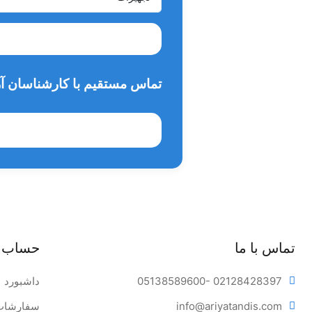
تماس مستقیم با کارشناسان آر
تماس با ما
حساب 
- 02128428397
05138589600
داشبورد
tandis.com
info@ariya
سفارشات