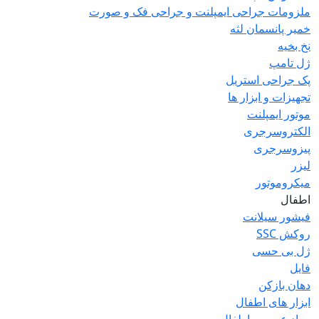
ملزومات جراحی ایمپلنت و جراحی فک و صورت
خمیر پانسمان لثه
نخ بخیه
ژل تامپ
پک جراحی استریل
تجهیزات و ابزار ها
موتور ایمپلنت
الکتروسرجری
پیزوسرجری
لیزر
میکروموتور
اطفال
فیشور سیلانت
روکش SSC
ژل بی حسی
فایل
دهان بازکن
ابزار های اطفال