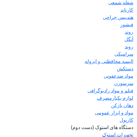
شعله شمعی
کارباید
هندپیس جراحی
فیشور
روند
آنگل
روند
سرامیکی
البسه محافظتی و ایزوله
دستکش
مواد ضدعفونی
سرسوزن
فیلم و مواد رادیوگرافی
لوازم یکبارمصرف
دهان بازکن
مواد و ابزار عمومی
کارپول
دستگاه های استوک (دست دوم)
تجهیزات استوک