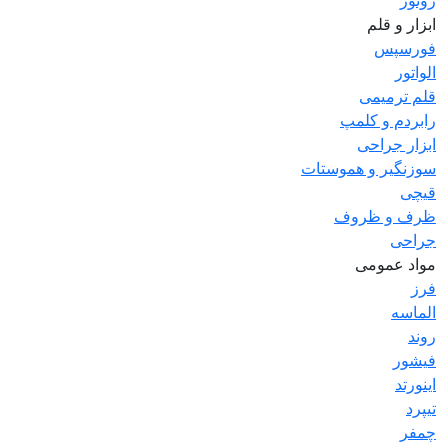
روتور
ابزار و قلم
فورسپس
الواتور
قلم ترمیمی
رابردم و کلمپ
ابزار جراحی
سوزنگیر و هموستات
قیچی
ظرف و ظروف
جراحی
مواد عمومی
فرز
الماسه
روند
فیشور
اینورتد
تیپرد
چمفر