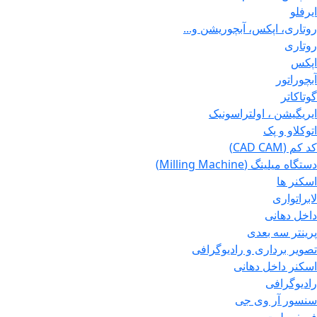
ایرفلو
روتاری، اپکس، آبچوریشن و...
روتاری
اپکس
آبچوراتور
گوتاکاتر
ایریگیشن ، اولتراسونیک
اتوکلاو و پک
کد کم (CAD CAM)
دستگاه میلینگ (Milling Machine)
اسکنر ها
لابراتواری
داخل دهانی
پرینتر سه بعدی
تصویر برداری و رادیوگرافی
اسکنر داخل دهانی
رادیوگرافی
سنسور آر وی جی