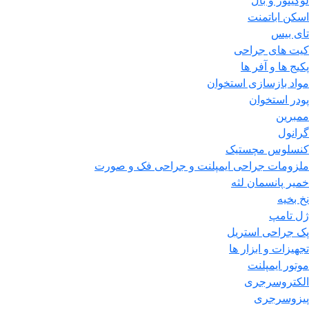
لوکیتور و بال
اسکن اباتمنت
تای بیس
کیت های جراحی
پکیج ها و آفر ها
مواد بازسازی استخوان
پودر استخوان
ممبرین
گرانول
کنسلوس مچستیک
ملزومات جراحی ایمپلنت و جراحی فک و صورت
خمیر پانسمان لثه
نخ بخیه
ژل تامپ
پک جراحی استریل
تجهیزات و ابزار ها
موتور ایمپلنت
الکتروسرجری
پیزوسرجری