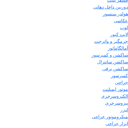
فسفر پلیت
دوربین داخل دهانی
هولدر سنسور
عکاسی
لوپ
لایت کیور
جرمگیر و واترجت
آمالگاماتور
ساکشن و کمپرسور
ساکشن سانترال
ساکشن برقی
کمپرسور
جراحی
موتور ایمپلنت
الکتروسرجری
پیزوسرجری
لیزر
میکروموتور جراحی
ابزار جراحی