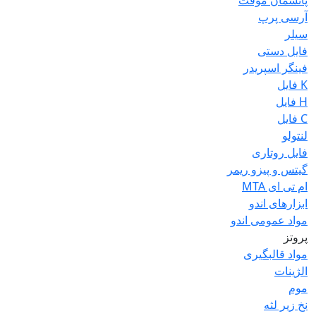
پانسمان موقت
آرسی پرپ
سیلر
فایل دستی
فینگر اسپریدر
K فایل
H فایل
C فایل
لنتولو
فایل روتاری
گیتس و پیزو ریمر
ام تی ای MTA
ابزارهای اندو
مواد عمومی اندو
پروتز
مواد قالبگیری
الژینات
موم
نخ زیر لثه