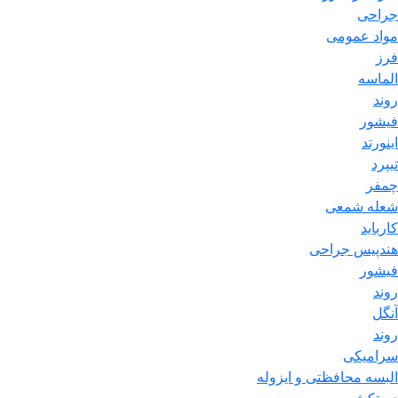
جراحی
مواد عمومی
فرز
الماسه
روند
فیشور
اینورتد
تیپرد
چمفر
شعله شمعی
کارباید
هندپیس جراحی
فیشور
روند
آنگل
روند
سرامیکی
البسه محافظتی و ایزوله