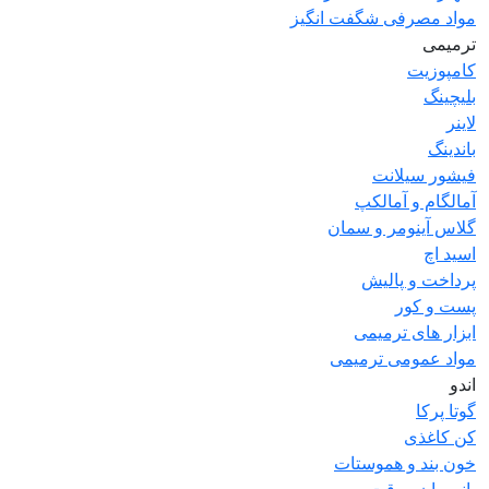
مواد مصرفی شگفت انگیز
ترمیمی
کامپوزیت
بلیچینگ
لاینر
باندینگ
فیشور سیلانت
آمالگام و آمالکپ
گلاس آینومر و سمان
اسید اچ
پرداخت و پالیش
پست و کور
ابزار های ترمیمی
مواد عمومی ترمیمی
اندو
گوتا پرکا
کن کاغذی
خون بند و هموستات