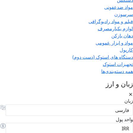
دستکش
مواد ضدعفونی
سرسوزن
فیلم و مواد رادیوگرافی
لوازم یکبارمصرف
دهان بازکن
مواد و ابزار عمومی
کارپول
دستگاه های استوک (دست دوم)
تجهیزات استوک
همه دسته‌بندی‌ها
زبان و ارز
زبان
واحد پول