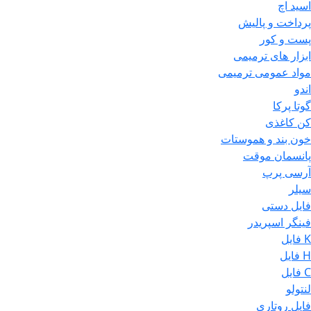
اسید اچ
پرداخت و پالیش
پست و کور
ابزار های ترمیمی
مواد عمومی ترمیمی
اندو
گوتا پرکا
کن کاغذی
خون بند و هموستات
پانسمان موقت
آرسی پرپ
سیلر
فایل دستی
فینگر اسپریدر
K فایل
H فایل
C فایل
لنتولو
فایل روتاری