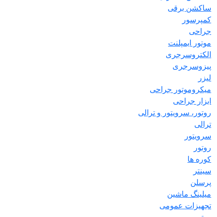
ساکشن برقی
کمپرسور
جراحی
موتور ایمپلنت
الکتروسرجری
پیزوسرجری
لیزر
میکروموتور جراحی
ابزار جراحی
روتور، سرویتور و ترالی
ترالی
سرویتور
روتور
کوره ها
سینتر
پرسلن
میلینگ ماشین
تجهیزات عمومی