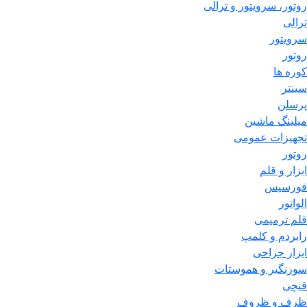
روتور، سرویتور و ترالی
ترالی
سرویتور
روتور
کوره ها
سینتر
پرسلن
میلینگ ماشین
تجهیزات عمومی
روتور
ابزار و قلم
فورسپس
الواتور
قلم ترمیمی
رابردم و کلمپ
ابزار جراحی
سوزنگیر و هموستات
قیچی
ظرف و ظروف