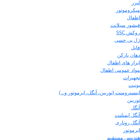
لیزر
میکروموتور
اطفال
فیشور سیلانت
روکش SSC
ژل بی حسی
فایل
دهان بازکن
ابزار های اطفال
مواد عمومی اطفال
تجهیزات
یونیت
اینسترومنت (توربین، آنگل، ایرموتور و...)
توربین
آنگل
آنگل ایمپلنت
آنگل روتاری
ایرموتور
هندپیس مستقیم