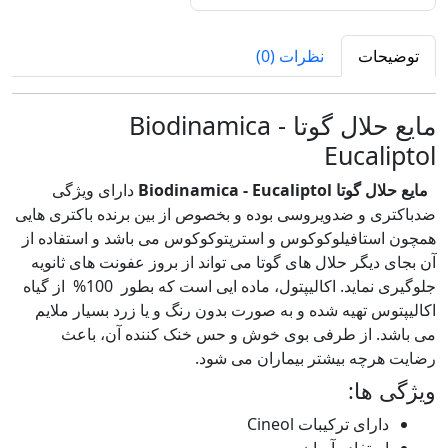
توضیحات
نظرات (0)
مایع حلال گوتا Biodinamica -
Eucaliptol
مایع حلال گوتا Biodinamica - Eucaliptol
دارای ویژگی
ضدباکتری و ضدویروسی بوده و بخصوص از بین برنده باکتری هایی
همچون استافیلوکوکوس و استرپتوکوکوس می باشد و استفاده از
آن بجای دیگر حلال های گوتا می تواند از بروز عفونت های ثانویه
جلوگیری نماید. اکالیپتول، ماده ایی است که بطور 100% از گیاه
اکالیپتوس تهیه شده و به صورت بدون رنگ و یا زرد بسیار ملایم
می باشد. از طرفی بوی خوش و حس خنک کننده آن، باعث
رضایت هرچه بیشتر بیماران می شود.
ویژگی ها:
دارای ترکیبات Cineol