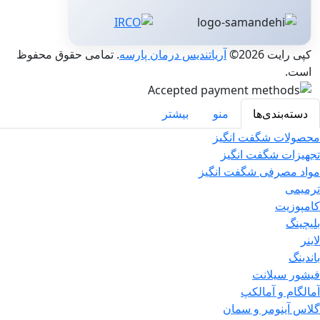
کپی رایت 2026©
آریاتندیس درمان پارسه
. تمامی حقوق محفوظ
است.
دسته‌بندی‌ها
منو
بیشتر
محصولات شگفت انگیز
تجهیزات شگفت انگیز
مواد مصرفی شگفت انگیز
ترمیمی
کامپوزیت
بلیچینگ
لاینر
باندینگ
فیشور سیلانت
آمالگام و آمالکپ
گلاس آینومر و سمان