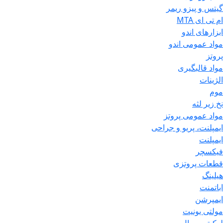
گیتس و پیزو ریمر
ام تی ای MTA
ابزارهای اندو
مواد عمومی اندو
پروتز
مواد قالبگیری
الژینات
موم
نخ زیر لثه
مواد عمومی پروتز
ایمپلنت، پریو و جراحی
ایمپلنت
فیکسچر
قطعات پروتزی
هیلینگ
اباتمنت
ایمپرشن
مولتی یونیت