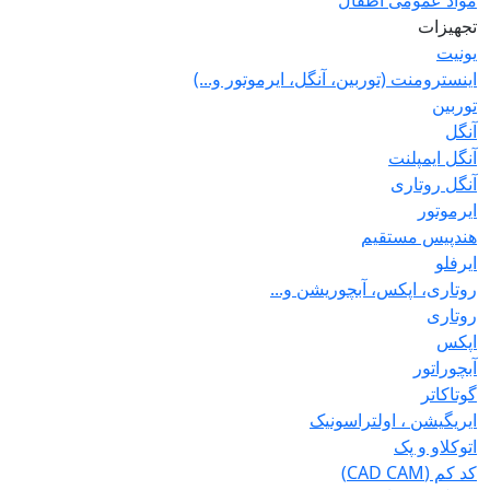
مواد عمومی اطفال
تجهیزات
یونیت
اینسترومنت (توربین، آنگل، ایرموتور و...)
توربین
آنگل
آنگل ایمپلنت
آنگل روتاری
ایرموتور
هندپیس مستقیم
ایرفلو
روتاری، اپکس، آبچوریشن و...
روتاری
اپکس
آبچوراتور
گوتاکاتر
ایریگیشن ، اولتراسونیک
اتوکلاو و پک
کد کم (CAD CAM)