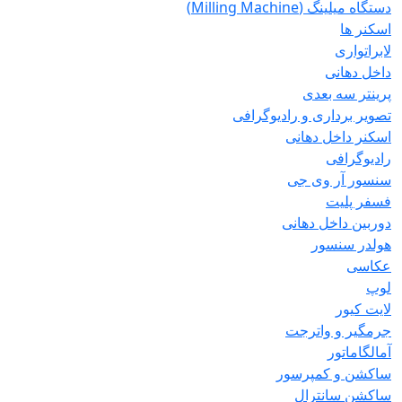
دستگاه میلینگ (Milling Machine)
اسکنر ها
لابراتواری
داخل دهانی
پرینتر سه بعدی
تصویر برداری و رادیوگرافی
اسکنر داخل دهانی
رادیوگرافی
سنسور آر وی جی
فسفر پلیت
دوربین داخل دهانی
هولدر سنسور
عکاسی
لوپ
لایت کیور
جرمگیر و واترجت
آمالگاماتور
ساکشن و کمپرسور
ساکشن سانترال