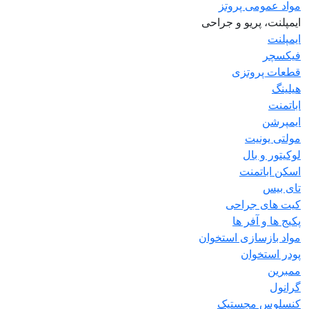
مواد عمومی پروتز
ایمپلنت، پریو و جراحی
ایمپلنت
فیکسچر
قطعات پروتزی
هیلینگ
اباتمنت
ایمپرشن
مولتی یونیت
لوکیتور و بال
اسکن اباتمنت
تای بیس
کیت های جراحی
پکیج ها و آفر ها
مواد بازسازی استخوان
پودر استخوان
ممبرین
گرانول
کنسلوس مچستیک