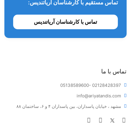
تماس مستقیم با کارشناسان آریاتندیس:
تماس با کارشناسان آریاتندیس
تماس با ما
05138589600
- 02128428397
info@ariya
tandis.com
مشهد ، خیابان پاسداران، بین پاسداران ۴ و ۶، ساختمان ۸۸