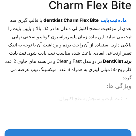
Charm Flex Bite
ماده ثبت بایت
dentkist Charm Flex Bite
با قالب گیری سه
بعدی از موقعیت سطح اکلوژالی دندان ها در فک بالا و پایین بایت را
ثبت می نماید. این ماده زمان پلیمریزاسیون کوتاه و سختی نهایی
بالایی دارد. استفاده از آن راحت بوده و برداشت آن با توجه به اندک
تغییر ارتجاعی ابعادی باعث شده مناسب ثبت بایت شود.
ثبت بایت
برند DentKist
در دو مدل Fast و Clear و در بسته های حاوی 2 عدد
کارتریج 50 میلی لیتری به همراه 6 عدد میکسینگ تیپ عرضه می
گردد.
ویژگی ها:
ثبت بایت و سنجش سطح اکلوزال
زمان پلیمریزاسیون کوتاه و سختی نهایی بالا
دارای تغییر ارتجاعی ابعادی حداقل
مدل: Fast و Clear