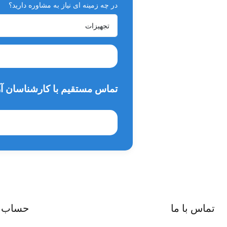
قابلیت چرخش 360 درجه هد دستگاه
در چه زمینه ای نیاز به مشاوره دارید؟
تابش نور آبی و بنفش به صورت متمرکز با کاهش 55.87 درصدی زاویه نور
امکان کیور ترمیم رزینی با ضخامت 2 میلی متر تنها در عرض یک ثانیه
آریاتندیس
،
فراتر از یک فروشگاه
تماس مستقیم با کارشناسان آر
تماس با ما
حساب 