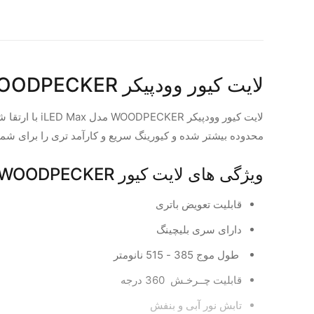
لایت کیور وودپیکر WOODPECKER مدل iLED Max
محدوده بیشتر شده و کیورینگ سریع و کارآمد تری را برای شم
ویژگی های لایت کیور WOODPECKER مدل iLED Max :
قابلیت تعویض باتری
دارای سری بلیچینگ
طول موج 385 - 515 نانومتر
قابلیت چــرخـش 360 درجه
تابش نور آبی و بنفش