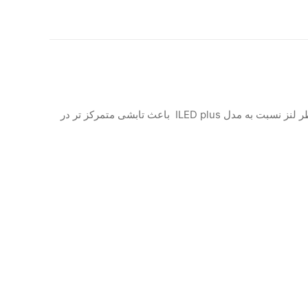
لایت کیور وودپیکر WOODPECKER مدل iLED Max با ارتقا شدت خروجی نور و کاهش 55.87 درصدی زاویه نوری و همچنین افزایش قطر لنز نسبت به مدل ILED plus باعث تابشی متمرکز تر در