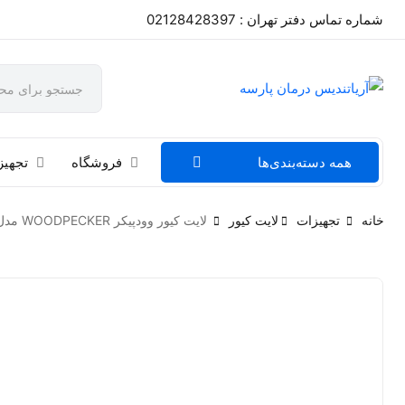
شماره تماس دفتر تهران : 02128428397
همه دسته‌بندی‌ها
فروشگاه
تجهیز
خانه
تجهیزات
لایت کیور
لایت کیور وودپیکر WOODPECKER مدل iLED Max