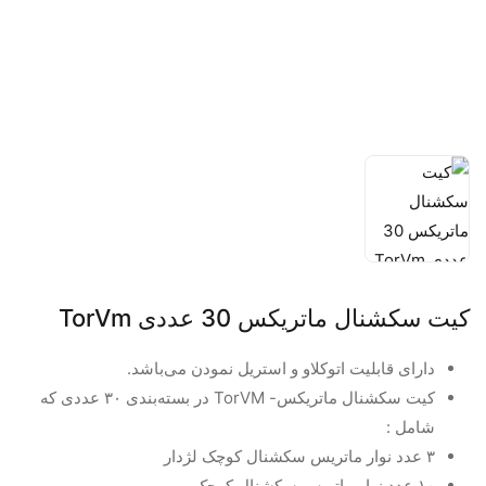
کیت سكشنال ماتريكس 30 عددی TorVm
دارای قابلیت اتوکلاو و استریل نمودن می‌باشد.
کیت سکشنال ماتریکس- TorVM در بسته‌بندی ۳۰ عددی که
شامل :
۳ عدد نوار ماتریس سکشنال کوچک لژدار
۱۰ عدد نوار ماتریس سکشنال کوچک