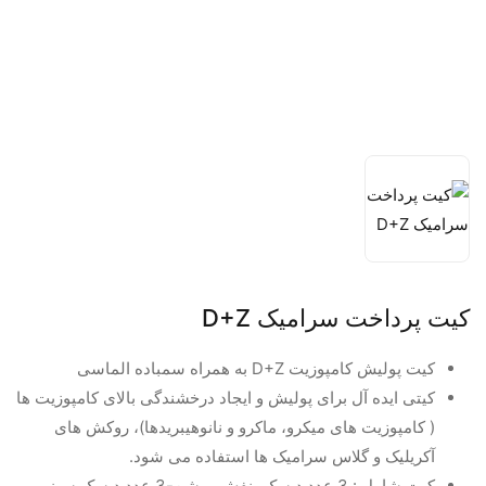
کیت پرداخت سرامیک D+Z
کیت پولیش کامپوزیت D+Z به همراه سمباده الماسی
کیتی ایده آل برای پولیش و ایجاد درخشندگی بالای کامپوزیت ها
( کامپوزیت های میکرو، ماکرو و نانوهیبریدها)، روکش های
آکریلیک و گلاس سرامیک ها استفاده می شود.
کیت شامل : 3 عدد دیسک بنفش روشن-3 عدد دیسک سبز