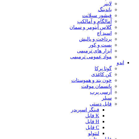
لاینر
باندینگ
فیشور سیلانت
آمالگام و آمالکپ
گلاس آینومر و سمان
اسید اچ
پرداخت و پالیش
پست و کور
ابزار های ترمیمی
مواد عمومی ترمیمی
اندو
گوتا پرکا
کن کاغذی
خون بند و هموستات
پانسمان موقت
آرسی پرپ
سیلر
فایل دستی
فینگر اسپریدر
K فایل
H فایل
C فایل
لنتولو