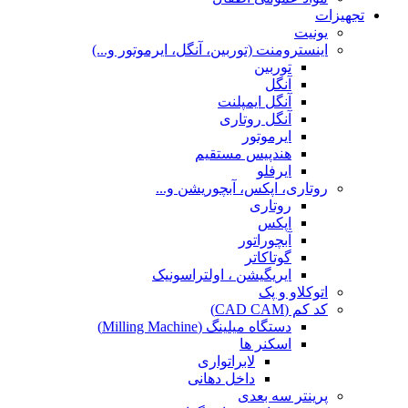
تجهیزات
یونیت
اینسترومنت (توربین، آنگل، ایرموتور و...)
توربین
آنگل
آنگل ایمپلنت
آنگل روتاری
ایرموتور
هندپیس مستقیم
ایرفلو
روتاری، اپکس، آبچوریشن و...
روتاری
اپکس
آبچوراتور
گوتاکاتر
ایریگیشن ، اولتراسونیک
اتوکلاو و پک
کد کم (CAD CAM)
دستگاه میلینگ (Milling Machine)
اسکنر ها
لابراتواری
داخل دهانی
پرینتر سه بعدی