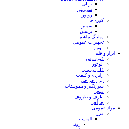
ترالی
سرویتور
روتور
کوره ها
سینتر
پرسلن
میلینگ ماشین
تجهیزات عمومی
روتور
ابزار و قلم
فورسپس
الواتور
قلم ترمیمی
رابردم و کلمپ
ابزار جراحی
سوزنگیر و هموستات
قیچی
ظرف و ظروف
جراحی
مواد عمومی
فرز
الماسه
روند