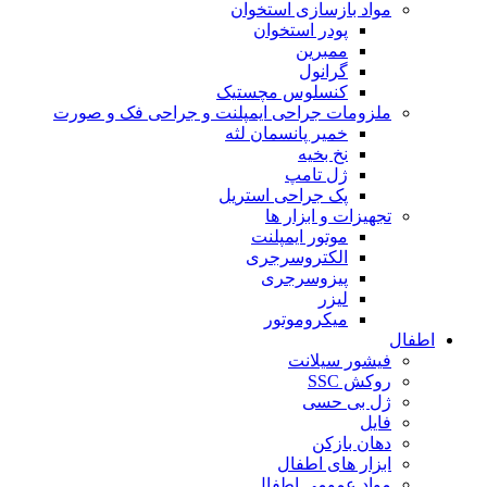
مواد بازسازی استخوان
پودر استخوان
ممبرین
گرانول
کنسلوس مچستیک
ملزومات جراحی ایمپلنت و جراحی فک و صورت
خمیر پانسمان لثه
نخ بخیه
ژل تامپ
پک جراحی استریل
تجهیزات و ابزار ها
موتور ایمپلنت
الکتروسرجری
پیزوسرجری
لیزر
میکروموتور
اطفال
فیشور سیلانت
روکش SSC
ژل بی حسی
فایل
دهان بازکن
ابزار های اطفال
مواد عمومی اطفال