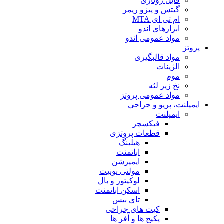
فایل روتاری
گیتس و پیزو ریمر
ام تی ای MTA
ابزارهای اندو
مواد عمومی اندو
پروتز
مواد قالبگیری
الژینات
موم
نخ زیر لثه
مواد عمومی پروتز
ایمپلنت، پریو و جراحی
ایمپلنت
فیکسچر
قطعات پروتزی
هیلینگ
اباتمنت
ایمپرشن
مولتی یونیت
لوکیتور و بال
اسکن اباتمنت
تای بیس
کیت های جراحی
پکیج ها و آفر ها