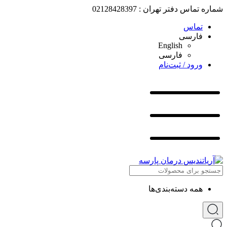
شماره تماس دفتر تهران : 02128428397
تماس
فارسی
English
فارسی
ورود / ثبت‌نام
همه دسته‌بندی‌ها