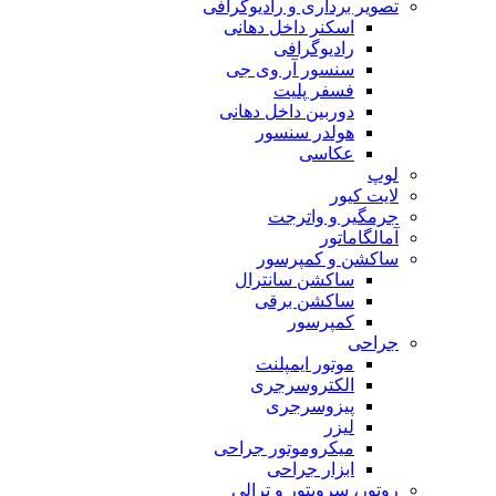
تصویر برداری و رادیوگرافی
اسکنر داخل دهانی
رادیوگرافی
سنسور آر وی جی
فسفر پلیت
دوربین داخل دهانی
هولدر سنسور
عکاسی
لوپ
لایت کیور
جرمگیر و واترجت
آمالگاماتور
ساکشن و کمپرسور
ساکشن سانترال
ساکشن برقی
کمپرسور
جراحی
موتور ایمپلنت
الکتروسرجری
پیزوسرجری
لیزر
میکروموتور جراحی
ابزار جراحی
روتور، سرویتور و ترالی