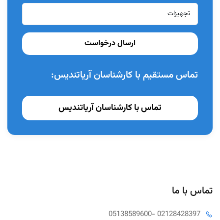
بدون نیاز به مخلوط کردن
بدون نیاز لایت کیور
حاوی 37.5 هیدروژن پراکساید
ارسال درخواست
سفید کننده در مطب
ساخت کشور
استرالیا
تماس مستقیم با کارشناسان آریاتندیس:
تماس با کارشناسان آریاتندیس
تماس با ما
05138589600
- 02128428397