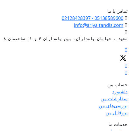
دو عدد ورق با ضخامت 1 میلی متر برای ساخت کاستوم تری
تماس با ما
- 02128428397
05138589600
یک عدد محفظه نگهدارنده تری
info@ariya
tandis.com
مشهد ، خیابان پاسداران، بین پاسداران ۴ و ۶، ساختمان ۸۸
حساب من
داشبورد
سفارشات من
بررسی‌های من
پروفایل من
خدمات ما