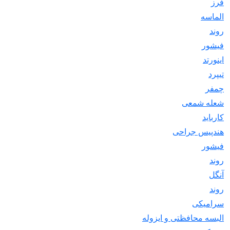
فرز
الماسه
روند
فیشور
اینورتد
تیپرد
چمفر
شعله شمعی
کارباید
هندپیس جراحی
فیشور
روند
آنگل
روند
سرامیکی
البسه محافظتی و ایزوله