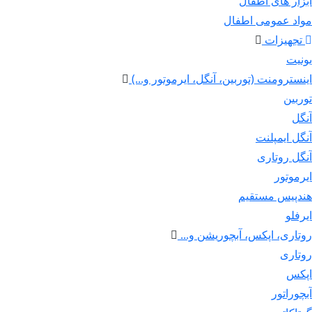
ابزار های اطفال
مواد عمومی اطفال
تجهیزات
یونیت
اینسترومنت (توربین، آنگل، ایرموتور و...)
توربین
آنگل
آنگل ایمپلنت
آنگل روتاری
ایرموتور
هندپیس مستقیم
ایرفلو
روتاری، اپکس، آبچوریشن و...
روتاری
اپکس
آبچوراتور