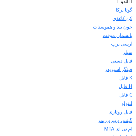
اندو
گوتا پرکا
کن کاغذی
خون بند و هموستات
پانسمان موقت
آرسی پرپ
سیلر
فایل دستی
فینگر اسپریدر
K فایل
H فایل
C فایل
لنتولو
فایل روتاری
گیتس و پیزو ریمر
ام تی ای MTA