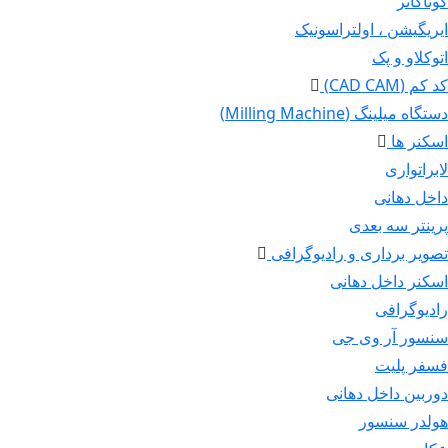
گوتاکاتر
ایریگیشن ، اولتراسونیک
اتوکلاو و پک
کد کم (CAD CAM)
دستگاه میلینگ (Milling Machine)
اسکنر ها
لابراتواری
داخل دهانی
پرینتر سه بعدی
تصویر برداری و رادیوگرافی
اسکنر داخل دهانی
رادیوگرافی
سنسور آر وی جی
فسفر پلیت
دوربین داخل دهانی
هولدر سنسور