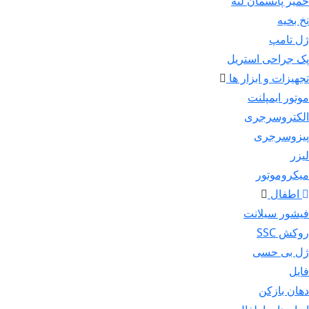
خمیر پانسمان لثه
نخ بخیه
ژل تامپ
پک جراحی استریل
تجهیزات و ابزار ها
موتور ایمپلنت
الکتروسرجری
پیزوسرجری
لیزر
میکروموتور
اطفال
فیشور سیلانت
روکش SSC
ژل بی حسی
فایل
دهان بازکن