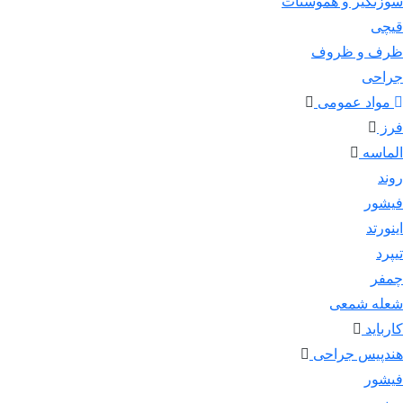
سوزنگیر و هموستات
قیچی
ظرف و ظروف
جراحی
مواد عمومی
فرز
الماسه
روند
فیشور
اینورتد
تیپرد
چمفر
شعله شمعی
کارباید
هندپیس جراحی
فیشور