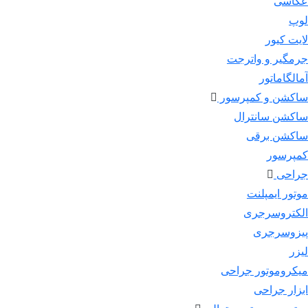
عکاسی
لوپ
لایت کیور
جرمگیر و واترجت
آمالگاماتور
ساکشن و کمپرسور
ساکشن سانترال
ساکشن برقی
کمپرسور
جراحی
موتور ایمپلنت
الکتروسرجری
پیزوسرجری
لیزر
میکروموتور جراحی
ابزار جراحی