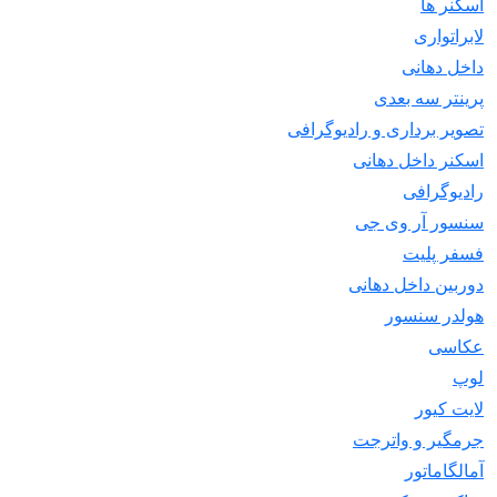
اسکنر ها
لابراتواری
داخل دهانی
پرینتر سه بعدی
تصویر برداری و رادیوگرافی
اسکنر داخل دهانی
رادیوگرافی
سنسور آر وی جی
فسفر پلیت
دوربین داخل دهانی
هولدر سنسور
عکاسی
لوپ
لایت کیور
جرمگیر و واترجت
آمالگاماتور