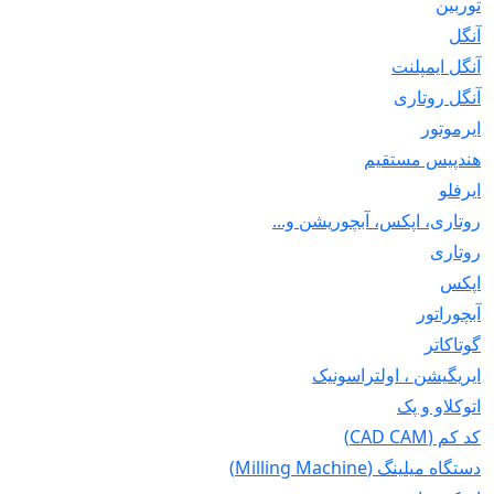
توربین
آنگل
آنگل ایمپلنت
آنگل روتاری
ایرموتور
هندپیس مستقیم
ایرفلو
روتاری، اپکس، آبچوریشن و...
روتاری
اپکس
آبچوراتور
گوتاکاتر
ایریگیشن ، اولتراسونیک
اتوکلاو و پک
کد کم (CAD CAM)
دستگاه میلینگ (Milling Machine)