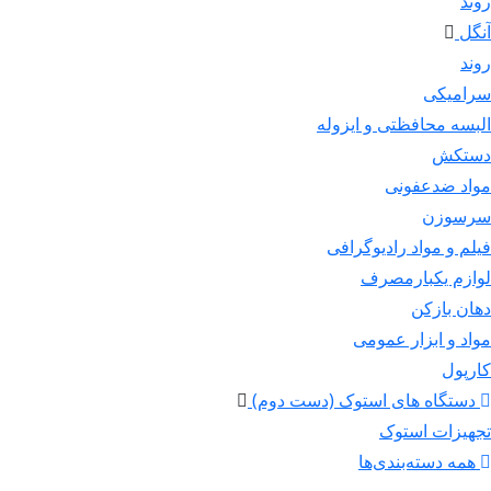
روند
آنگل
روند
سرامیکی
البسه محافظتی و ایزوله
دستکش
مواد ضدعفونی
سرسوزن
فیلم و مواد رادیوگرافی
لوازم یکبارمصرف
دهان بازکن
مواد و ابزار عمومی
کارپول
دستگاه های استوک (دست دوم)
تجهیزات استوک
همه دسته‌بندی‌ها