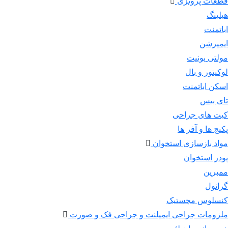
قطعات پروتزی
هیلینگ
اباتمنت
ایمپرشن
مولتی یونیت
لوکیتور و بال
اسکن اباتمنت
تای بیس
کیت های جراحی
پکیج ها و آفر ها
مواد بازسازی استخوان
پودر استخوان
ممبرین
گرانول
کنسلوس مچستیک
ملزومات جراحی ایمپلنت و جراحی فک و صورت