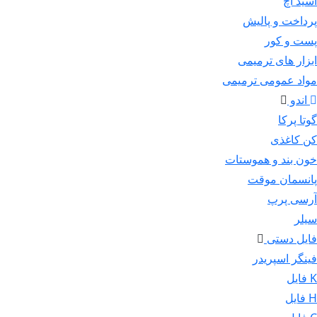
اسید اچ
پرداخت و پالیش
پست و کور
ابزار های ترمیمی
مواد عمومی ترمیمی
اندو
گوتا پرکا
کن کاغذی
خون بند و هموستات
پانسمان موقت
آرسی پرپ
سیلر
فایل دستی
فینگر اسپریدر
K فایل
H فایل