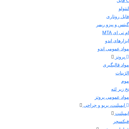
C فایل
لنتولو
فایل روتاری
گیتس و پیزو ریمر
ام تی ای MTA
ابزارهای اندو
مواد عمومی اندو
پروتز
مواد قالبگیری
الژینات
موم
نخ زیر لثه
مواد عمومی پروتز
ایمپلنت، پریو و جراحی
ایمپلنت
فیکسچر