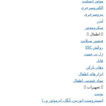
موتور ایمپلنت
الکتروسرجری
پیزوسرجری
لیزر
میکروموتور
اطفال
فیشور سیلانت
روکش SSC
ژل بی حسی
فایل
دهان بازکن
ابزار های اطفال
مواد عمومی اطفال
تجهیزات
یونیت
اینسترومنت (توربین، آنگل، ایرموتور و...)