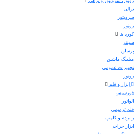
روتور، سرویتور و ترالی
ترالی
سرویتور
روتور
کوره ها
سینتر
پرسلن
میلینگ ماشین
تجهیزات عمومی
روتور
ابزار و قلم
فورسپس
الواتور
قلم ترمیمی
رابردم و کلمپ
ابزار جراحی