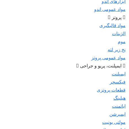
ابزارهای اندو
مواد عمومی اندو
پروتز
مواد قالبگیری
الژینات
موم
نخ زیر لثه
مواد عمومی پروتز
ایمپلنت، پریو و جراحی
ایمپلنت
فیکسچر
قطعات پروتزی
هیلینگ
اباتمنت
ایمپرشن
مولتی یونیت