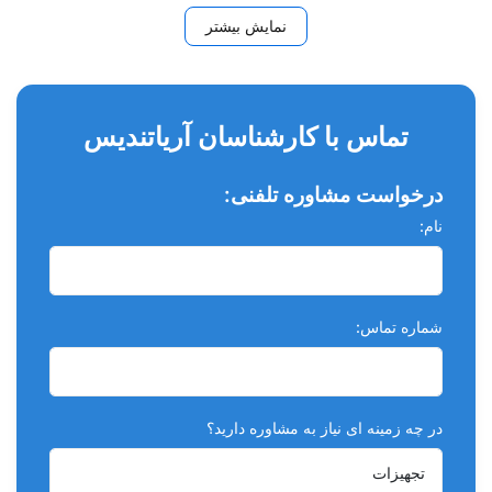
جاذب (absorbent point) می باشد.با بسته بندی های محتوی 200
نمایش بیشتر
عددی به صورت تک سایز و آسورت ارائه می شود . شرایط بهتر
برای نگهداری کن کاغذی در دمای پیشنهادی 25_15 درجه سانتی گراد
و به دور از نور مستقیم خورشید می باشد .
تماس با کارشناسان آریاتندیس
ویژگی ها
برای خشک کردن و جذب مواد مایع موجود در کانال ریشه کاربرد
درخواست مشاوره تلفنی:
دارد.
نام:
کن کاغذی یک ابزار
مخروطی
با عرض متنوع و از جنس کاغذ
می‌باشد.
این محصول محکم و انعطاف‌پذیر است.
شماره تماس:
غیرمدرج است .
سایزبندی متنوع است.
در چه زمینه ای نیاز به مشاوره دارید؟
دارای استاندارد های ISO می باشد.
انواع کن کاغذی متا