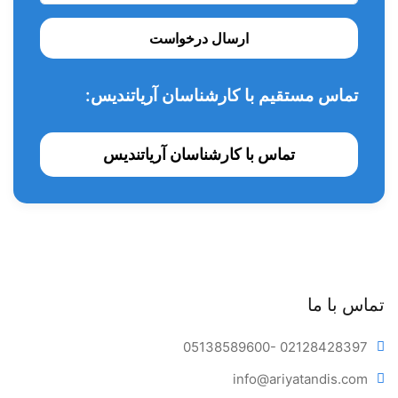
کن کاغذی ساده
ارسال درخواست
کن کاغذی مدرج
تماس مستقیم با کارشناسان آریاتندیس:
کن کاغذی مدرج تیپر ۴%
کن کاغذی مدرج تیپر ۶%
تماس با کارشناسان آریاتندیس
کن کاغذی مدرج پروتیپر
کن کاغذی مدرج رسیپروک
تماس با ما
05138589600
- 02128428397
info@ariya
tandis.com