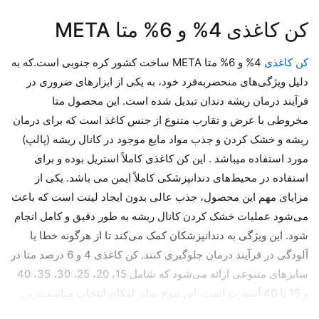
کن کاغذی 4% و 6% متا META
کن کاغذی
4% و 6% متا META ساخت کشور کره جنوبی است.که به
دلیل ویژگی‌های منحصربه‌فرد خود، به یکی از ابزارهای ضروری در
فرآیند درمان ریشه دندان تبدیل شده است. این محصول متا
مخروطی با عرض و تقارب متنوع از جنس کاغذ است که برای درمان
ریشه و خشک کردن و جذب مواد مایع موجود در کانال ریشه (پالپ)
مورد استفاده میباشد . این کن کاغذی کاملاً استریل بوده و برای
استفاده در محیط‌های دندانپزشکی کاملاً ایمن می باشد. یکی از
مزایای مهم این محصول، جذب عالی بدون ایجاد لینت است که باعث
می‌شود عملیات خشک کردن کانال ریشه به طور دقیق و کامل انجام
شود. این ویژگی به دندانپزشکان کمک می‌کند تا از هرگونه خطا یا
آلودگی در فرآیند درمان جلوگیری کنند. کن کاغذی 4 و 6 درصد متا در
سایزهای متنوعی ارائه می‌شود که شامل 15، 20، 25، 30، 35، 40
و 15 تا 40 آسورت است. این تنوع سایز امکان انتخاب مناسب‌ترین
گزینه را برای هر نوع کانال فراهم می‌کند. نام دیگر کن کاغذی کن