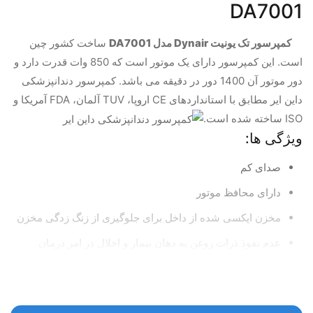
DA7001
کمپرسور تک یونیت Dynair مدل DA7001
ساخت کشور چین
است. این کمپرسور دارای یک موتور است که 850 وات قدرت دارد و
دور موتور آن 1400 دور در دقیقه می باشد. کمپرسور دندانپزشکی
داین ایر مطابق با استانداردهای CE اروپا، TUV آلمان، FDA آمریکا و
ISO ساخته شده است.
ویژگی ها:
صدای کم
دارای محافظ موتور
مخزن اپکسی شده از داخل برای جلوگیری از زنگ زدگی مخزن
عدم نفوذ ذرات روغن به دهان بیمار و اخلال در امر درمان
دارای استانداردهای بین المللی و یک سال گارانتی
یونیت : تک یونیت