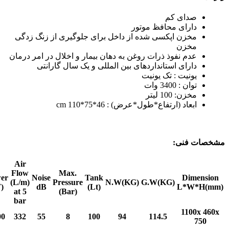
صدای کم
دارای محافظ موتور
مخزن اپکسی شده از داخل برای جلوگیری از زنگ زدگی
مخزن
عدم نفوذ ذرات روغن به دهان بیمار و اخلال در امر درمان
دارای استانداردهای بین المللی و یک سال گارانتی
یونیت : تک یونیت
توان : 3400 وات
مخزن: 100 لیتر
ابعاد (ارتفاع*طول*عرض) : 46*75*110 cm
مشخصات فنی:
Air
Flow
Max.
er
Noise
Tank
Dimension
(L/m)
Pressure
N.W(KG)
G.W(KG)
)
dB
(Lt)
L*W*H(mm)
at 5
(Bar)
bar
1100x 460x
00
332
55
8
100
94
114.5
750