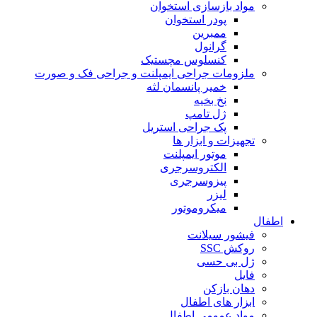
مواد بازسازی استخوان
پودر استخوان
ممبرین
گرانول
کنسلوس مچستیک
ملزومات جراحی ایمپلنت و جراحی فک و صورت
خمیر پانسمان لثه
نخ بخیه
ژل تامپ
پک جراحی استریل
تجهیزات و ابزار ها
موتور ایمپلنت
الکتروسرجری
پیزوسرجری
لیزر
میکروموتور
اطفال
فیشور سیلانت
روکش SSC
ژل بی حسی
فایل
دهان بازکن
ابزار های اطفال
مواد عمومی اطفال