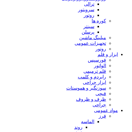
ترالی
سرویتور
روتور
کوره ها
سینتر
پرسلن
میلینگ ماشین
تجهیزات عمومی
روتور
ابزار و قلم
فورسپس
الواتور
قلم ترمیمی
رابردم و کلمپ
ابزار جراحی
سوزنگیر و هموستات
قیچی
ظرف و ظروف
جراحی
مواد عمومی
فرز
الماسه
روند