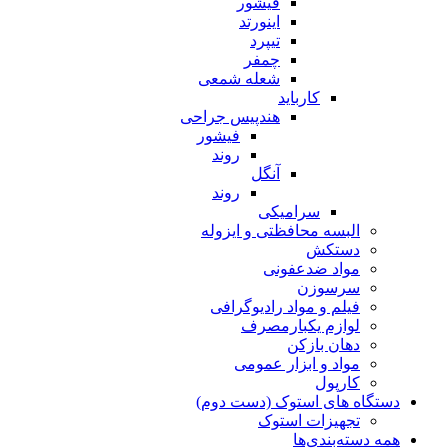
فیشور
اینورتد
تیپرد
چمفر
شعله شمعی
کارباید
هندپیس جراحی
فیشور
روند
آنگل
روند
سرامیکی
البسه محافظتی و ایزوله
دستکش
مواد ضدعفونی
سرسوزن
فیلم و مواد رادیوگرافی
لوازم یکبارمصرف
دهان بازکن
مواد و ابزار عمومی
کارپول
دستگاه های استوک (دست دوم)
تجهیزات استوک
همه دسته‌بندی‌ها