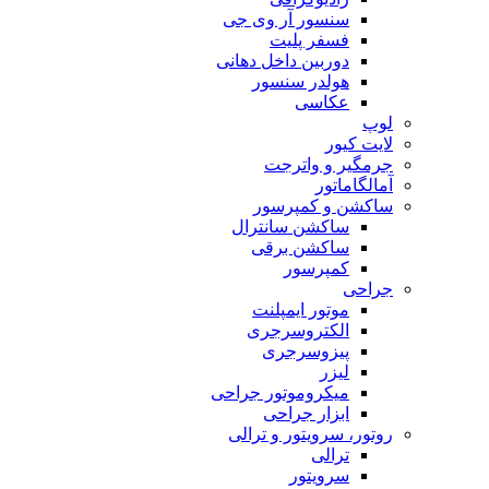
سنسور آر وی جی
فسفر پلیت
دوربین داخل دهانی
هولدر سنسور
عکاسی
لوپ
لایت کیور
جرمگیر و واترجت
آمالگاماتور
ساکشن و کمپرسور
ساکشن سانترال
ساکشن برقی
کمپرسور
جراحی
موتور ایمپلنت
الکتروسرجری
پیزوسرجری
لیزر
میکروموتور جراحی
ابزار جراحی
روتور، سرویتور و ترالی
ترالی
سرویتور