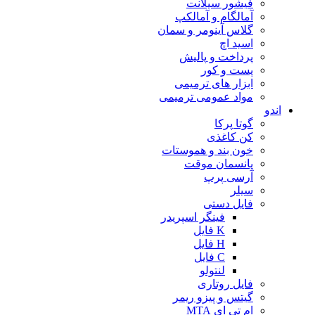
فیشور سیلانت
آمالگام و آمالکپ
گلاس آینومر و سمان
اسید اچ
پرداخت و پالیش
پست و کور
ابزار های ترمیمی
مواد عمومی ترمیمی
اندو
گوتا پرکا
کن کاغذی
خون بند و هموستات
پانسمان موقت
آرسی پرپ
سیلر
فایل دستی
فینگر اسپریدر
K فایل
H فایل
C فایل
لنتولو
فایل روتاری
گیتس و پیزو ریمر
ام تی ای MTA