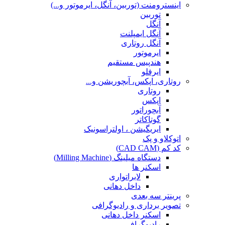
اینسترومنت (توربین، آنگل، ایرموتور و...)
توربین
آنگل
آنگل ایمپلنت
آنگل روتاری
ایرموتور
هندپیس مستقیم
ایرفلو
روتاری، اپکس، آبچوریشن و...
روتاری
اپکس
آبچوراتور
گوتاکاتر
ایریگیشن ، اولتراسونیک
اتوکلاو و پک
کد کم (CAD CAM)
دستگاه میلینگ (Milling Machine)
اسکنر ها
لابراتواری
داخل دهانی
پرینتر سه بعدی
تصویر برداری و رادیوگرافی
اسکنر داخل دهانی
رادیوگرافی