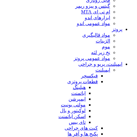
فایل روتاری
گیتس و پیزو ریمر
ام تی ای MTA
ابزارهای اندو
مواد عمومی اندو
پروتز
مواد قالبگیری
الژینات
موم
نخ زیر لثه
مواد عمومی پروتز
ایمپلنت، پریو و جراحی
ایمپلنت
فیکسچر
قطعات پروتزی
هیلینگ
اباتمنت
ایمپرشن
مولتی یونیت
لوکیتور و بال
اسکن اباتمنت
تای بیس
کیت های جراحی
پکیج ها و آفر ها