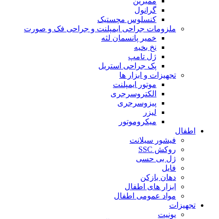
ممبرین
گرانول
کنسلوس مچستیک
ملزومات جراحی ایمپلنت و جراحی فک و صورت
خمیر پانسمان لثه
نخ بخیه
ژل تامپ
پک جراحی استریل
تجهیزات و ابزار ها
موتور ایمپلنت
الکتروسرجری
پیزوسرجری
لیزر
میکروموتور
اطفال
فیشور سیلانت
روکش SSC
ژل بی حسی
فایل
دهان بازکن
ابزار های اطفال
مواد عمومی اطفال
تجهیزات
یونیت