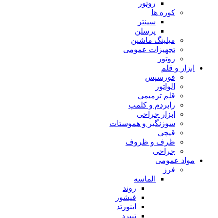
روتور
کوره ها
سینتر
پرسلن
میلینگ ماشین
تجهیزات عمومی
روتور
ابزار و قلم
فورسپس
الواتور
قلم ترمیمی
رابردم و کلمپ
ابزار جراحی
سوزنگیر و هموستات
قیچی
ظرف و ظروف
جراحی
مواد عمومی
فرز
الماسه
روند
فیشور
اینورتد
تیپرد