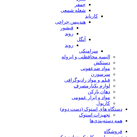
چمفر
شعله شمعی
کارباید
هندپیس جراحی
فیشور
روند
آنگل
روند
سرامیکی
البسه محافظتی و ایزوله
دستکش
مواد ضدعفونی
سرسوزن
فیلم و مواد رادیوگرافی
لوازم یکبارمصرف
دهان بازکن
مواد و ابزار عمومی
کارپول
دستگاه های استوک (دست دوم)
تجهیزات استوک
همه دسته‌بندی‌ها
فروشگاه