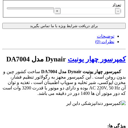
تعداد
+
-
برای دریافت شرایط ویژه با ما تماس بگیرید
توضیحات
نظرات (0)
کمپرسور چهار یونیت
Dynair مدل DA7004
کمپرسور چهار یونیت Dynair مدل DA7004
ساخت کشور چین و
بدون روغن است . این کمپرسور مجهز به رگولاتور تنظیم فشار،
مخزن اپوکسی، شیر تخلیه و سوپاپ اطمینان است ، تغذیه و توان
آن AC 220V, 50 Hz بوده و دارای دو موتور با قدرت 3200 وات است
که دور موتور آن ها 1400 دور در دقیقه می باشد.
ویژگی ها: