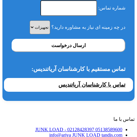
شماره تماس:
در چه زمینه ای نیاز به مشاوره دارید؟
ارسال درخواست
تماس مستقیم با کارشناسان آریاتندیس:
تماس با کارشناسان آریاتندیس
تماس با ما
JUNK LOAD
- 02128428397
05138589600
info@ariya
JUNK LOAD
tandis.com