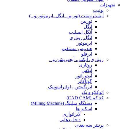
تجهیزات
یونیت
اینسترومنت (توربین، آنگل، ایرموتور و...)
توربین
آنگل
آنگل ایمپلنت
آنگل روتاری
ایرموتور
هندپیس مستقیم
ایرفلو
روتاری، اپکس، آبچوریشن و...
روتاری
اپکس
آبچوراتور
گوتاکاتر
ایریگیشن ، اولتراسونیک
اتوکلاو و پک
کد کم (CAD CAM)
دستگاه میلینگ (Milling Machine)
اسکنر ها
لابراتواری
داخل دهانی
پرینتر سه بعدی