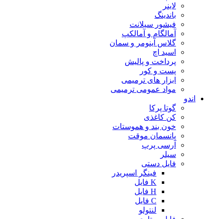
لاینر
باندینگ
فیشور سیلانت
آمالگام و آمالکپ
گلاس آینومر و سمان
اسید اچ
پرداخت و پالیش
پست و کور
ابزار های ترمیمی
مواد عمومی ترمیمی
اندو
گوتا پرکا
کن کاغذی
خون بند و هموستات
پانسمان موقت
آرسی پرپ
سیلر
فایل دستی
فینگر اسپریدر
K فایل
H فایل
C فایل
لنتولو