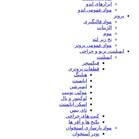
ابزارهای اندو
مواد عمومی اندو
پروتز
مواد قالبگیری
الژینات
موم
نخ زیر لثه
مواد عمومی پروتز
ایمپلنت، پریو و جراحی
ایمپلنت
فیکسچر
قطعات پروتزی
هیلینگ
اباتمنت
ایمپرشن
مولتی یونیت
لوکیتور و بال
اسکن اباتمنت
تای بیس
کیت های جراحی
پکیج ها و آفر ها
مواد بازسازی استخوان
پودر استخوان