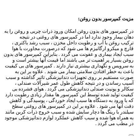
مزیت کمپرسور بدون روغن:
در کمپرسور های بدون روغن امکان ورود ذرات چربی و روغن را به
دهان بیمار وجود ندارد اما در کمپرسور های روغنی در نتیجه
ترکیب روغن با آب و رطوبت داخل مخزن ، سبب رشد باکتری ،
قارچ و میکرو ارگانیزم ها می شود که درصورت مجاورت با هوا
سبب ایجاد بیماری و عفونت می گردد . بنابراین کمپرسور های بدون
روغن بسیار پر اهمیت تر می باشند اما قیمت آنها بیشتر است و
به سرویس و نگهداری بیشتری نیاز دارند . کمپرسور های بی کیفیت
باعث به خطر افتادن سلامتی بیمار می شوند . علاوه بر این به
صورت مستقیم بر روی تجهیزات دندانپزشکی تاثیر گذاشته و سبب
آسیب رساندن و در نتیجه کاهش طول عمر شیرآلات صندلی ،
سکالر و یونیت صندلی دندانپزشکی می گردد . هوای فشرده بی
کیفیت تولید شده توسط این کمپرسور ها مقدار زیادی رطوبت دارد
که با ورود به دستگاه ها سبب ایجاد خوردگی ، پوسیدگی و کاهش
دقت آنها می شود . علاوه بر این در کمپرسور های روغنی سطح
سیلندر با رینگ ها دچار سایش شده و سبب خروج ذرات کربن مانند
به همراه هوا شده و سبب کاهش عملکرد لوازم دندانپزشکی موجود
در مطب می گردد .