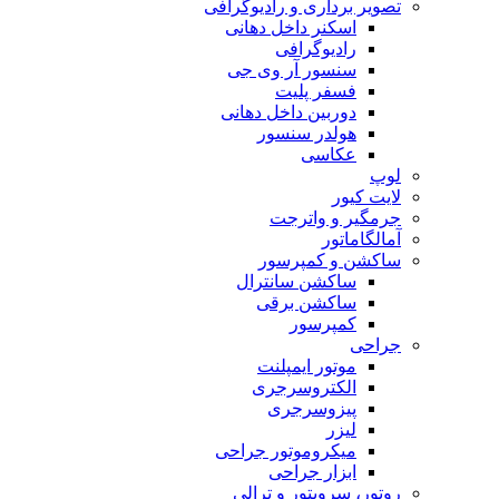
تصویر برداری و رادیوگرافی
اسکنر داخل دهانی
رادیوگرافی
سنسور آر وی جی
فسفر پلیت
دوربین داخل دهانی
هولدر سنسور
عکاسی
لوپ
لایت کیور
جرمگیر و واترجت
آمالگاماتور
ساکشن و کمپرسور
ساکشن سانترال
ساکشن برقی
کمپرسور
جراحی
موتور ایمپلنت
الکتروسرجری
پیزوسرجری
لیزر
میکروموتور جراحی
ابزار جراحی
روتور، سرویتور و ترالی