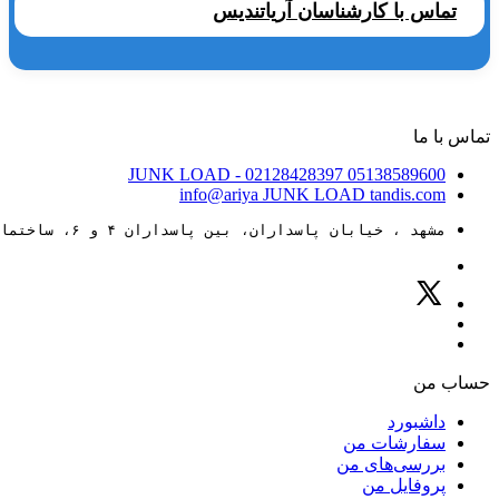
تماس با کارشناسان آریاتندیس
تماس با ما
JUNK LOAD
- 02128428397
05138589600
info@ariya
JUNK LOAD
tandis.com
مشهد ، خیابان پاسداران، بین پاسداران ۴ و ۶، ساختمان ۸۸
حساب من
داشبورد
سفارشات من
بررسی‌های من
پروفایل من