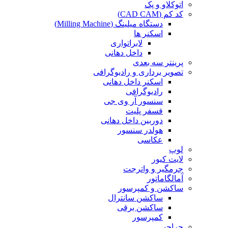
اتوکلاو و پک
کد کم (CAD CAM)
دستگاه میلینگ (Milling Machine)
اسکنر ها
لابراتواری
داخل دهانی
پرینتر سه بعدی
تصویر برداری و رادیوگرافی
اسکنر داخل دهانی
رادیوگرافی
سنسور آر وی جی
فسفر پلیت
دوربین داخل دهانی
هولدر سنسور
عکاسی
لوپ
لایت کیور
جرمگیر و واترجت
آمالگاماتور
ساکشن و کمپرسور
ساکشن سانترال
ساکشن برقی
کمپرسور
جراحی