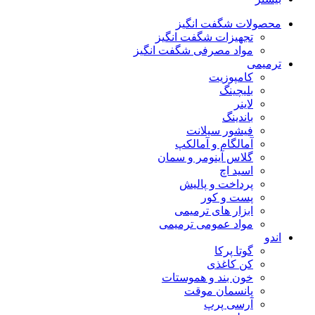
محصولات شگفت انگیز
تجهیزات شگفت انگیز
مواد مصرفی شگفت انگیز
ترمیمی
کامپوزیت
بلیچینگ
لاینر
باندینگ
فیشور سیلانت
آمالگام و آمالکپ
گلاس آینومر و سمان
اسید اچ
پرداخت و پالیش
پست و کور
ابزار های ترمیمی
مواد عمومی ترمیمی
اندو
گوتا پرکا
کن کاغذی
خون بند و هموستات
پانسمان موقت
آرسی پرپ