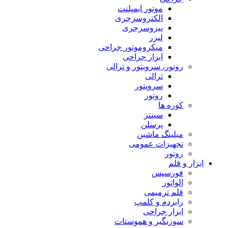
موتور ایمپلنت
الکتروسرجری
پیزوسرجری
لیزر
میکروموتور جراحی
ابزار جراحی
روتور، سرویتور و ترالی
ترالی
سرویتور
روتور
کوره ها
سینتر
پرسلن
میلینگ ماشین
تجهیزات عمومی
روتور
ابزار و قلم
فورسپس
الواتور
قلم ترمیمی
رابردم و کلمپ
ابزار جراحی
سوزنگیر و هموستات