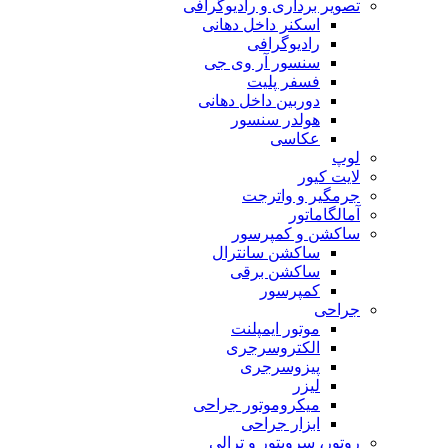
تصویر برداری و رادیوگرافی
اسکنر داخل دهانی
رادیوگرافی
سنسور آر وی جی
فسفر پلیت
دوربین داخل دهانی
هولدر سنسور
عکاسی
لوپ
لایت کیور
جرمگیر و واترجت
آمالگاماتور
ساکشن و کمپرسور
ساکشن سانترال
ساکشن برقی
کمپرسور
جراحی
موتور ایمپلنت
الکتروسرجری
پیزوسرجری
لیزر
میکروموتور جراحی
ابزار جراحی
روتور، سرویتور و ترالی