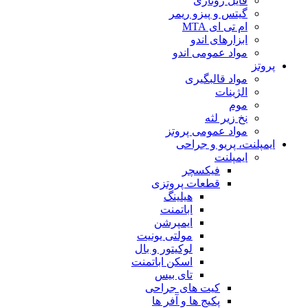
فایل روتاری
گیتس و پیزو ریمر
ام تی ای MTA
ابزارهای اندو
مواد عمومی اندو
پروتز
مواد قالبگیری
الژینات
موم
نخ زیر لثه
مواد عمومی پروتز
ایمپلنت، پریو و جراحی
ایمپلنت
فیکسچر
قطعات پروتزی
هیلینگ
اباتمنت
ایمپرشن
مولتی یونیت
لوکیتور و بال
اسکن اباتمنت
تای بیس
کیت های جراحی
پکیج ها و آفر ها