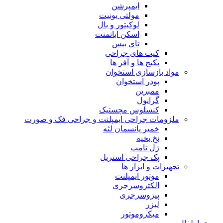
ایمپرشن
مولتی یونیت
لوکیتور و بال
اسکن اباتمنت
تای بیس
کیت های جراحی
پکیج ها و آفر ها
مواد بازسازی استخوان
پودر استخوان
ممبرین
گرانول
کنسلوس مچستیک
ملزومات جراحی ایمپلنت و جراحی فک و صورت
خمیر پانسمان لثه
نخ بخیه
ژل تامپ
پک جراحی استریل
تجهیزات و ابزار ها
موتور ایمپلنت
الکتروسرجری
پیزوسرجری
لیزر
میکروموتور