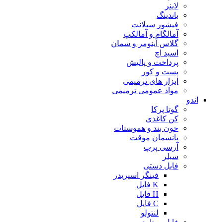
لاینر
باندینگ
فیشور سیلانت
آمالگام و آمالکپ
گلاس آینومر و سمان
اسید اچ
پرداخت و پالیش
پست و کور
ابزار های ترمیمی
مواد عمومی ترمیمی
اندو
گوتا پرکا
کن کاغذی
خون بند و هموستات
پانسمان موقت
آرسی پرپ
سیلر
فایل دستی
فینگر اسپریدر
K فایل
H فایل
C فایل
لنتولو