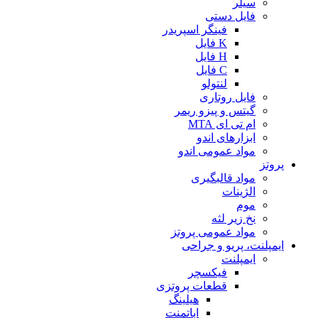
سیلر
فایل دستی
فینگر اسپریدر
K فایل
H فایل
C فایل
لنتولو
فایل روتاری
گیتس و پیزو ریمر
ام تی ای MTA
ابزارهای اندو
مواد عمومی اندو
پروتز
مواد قالبگیری
الژینات
موم
نخ زیر لثه
مواد عمومی پروتز
ایمپلنت، پریو و جراحی
ایمپلنت
فیکسچر
قطعات پروتزی
هیلینگ
اباتمنت