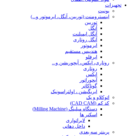
تجهیزات
یونیت
اینسترومنت (توربین، آنگل، ایرموتور و...)
توربین
آنگل
آنگل ایمپلنت
آنگل روتاری
ایرموتور
هندپیس مستقیم
ایرفلو
روتاری، اپکس، آبچوریشن و...
روتاری
اپکس
آبچوراتور
گوتاکاتر
ایریگیشن ، اولتراسونیک
اتوکلاو و پک
کد کم (CAD CAM)
دستگاه میلینگ (Milling Machine)
اسکنر ها
لابراتواری
داخل دهانی
پرینتر سه بعدی