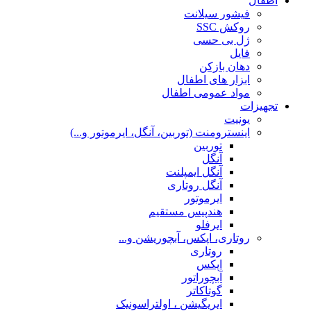
اطفال
فیشور سیلانت
روکش SSC
ژل بی حسی
فایل
دهان بازکن
ابزار های اطفال
مواد عمومی اطفال
تجهیزات
یونیت
اینسترومنت (توربین، آنگل، ایرموتور و...)
توربین
آنگل
آنگل ایمپلنت
آنگل روتاری
ایرموتور
هندپیس مستقیم
ایرفلو
روتاری، اپکس، آبچوریشن و...
روتاری
اپکس
آبچوراتور
گوتاکاتر
ایریگیشن ، اولتراسونیک