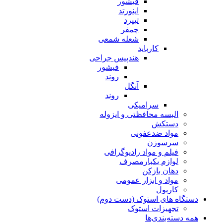
فیشور
اینورتد
تیپرد
چمفر
شعله شمعی
کارباید
هندپیس جراحی
فیشور
روند
آنگل
روند
سرامیکی
البسه محافظتی و ایزوله
دستکش
مواد ضدعفونی
سرسوزن
فیلم و مواد رادیوگرافی
لوازم یکبارمصرف
دهان بازکن
مواد و ابزار عمومی
کارپول
دستگاه های استوک (دست دوم)
تجهیزات استوک
همه دسته‌بندی‌ها