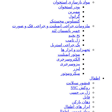
مواد بازسازی استخوان
پودر استخوان
ممبرین
گرانول
کنسلوس مچستیک
ملزومات جراحی ایمپلنت و جراحی فک و صورت
خمیر پانسمان لثه
نخ بخیه
ژل تامپ
پک جراحی استریل
تجهیزات و ابزار ها
موتور ایمپلنت
الکتروسرجری
پیزوسرجری
لیزر
میکروموتور
اطفال
فیشور سیلانت
روکش SSC
ژل بی حسی
فایل
دهان بازکن
ابزار های اطفال
مواد عمومی اطفال