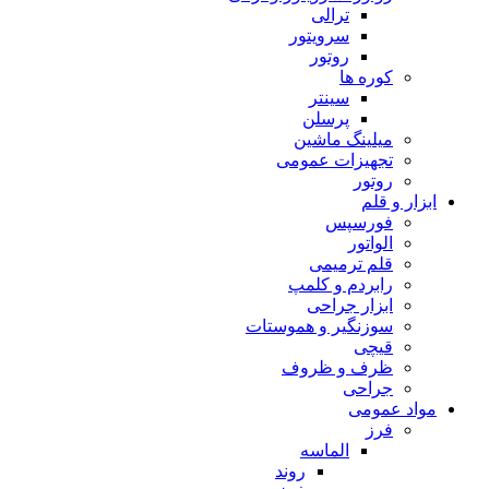
ترالی
سرویتور
روتور
کوره ها
سینتر
پرسلن
میلینگ ماشین
تجهیزات عمومی
روتور
ابزار و قلم
فورسپس
الواتور
قلم ترمیمی
رابردم و کلمپ
ابزار جراحی
سوزنگیر و هموستات
قیچی
ظرف و ظروف
جراحی
مواد عمومی
فرز
الماسه
روند