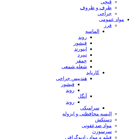
قیچی
ظرف و ظروف
جراحی
مواد عمومی
فرز
الماسه
روند
فیشور
اینورتد
تیپرد
چمفر
شعله شمعی
کارباید
هندپیس جراحی
فیشور
روند
آنگل
روند
سرامیکی
البسه محافظتی و ایزوله
دستکش
مواد ضدعفونی
سرسوزن
فیلم و مواد رادیوگرافی