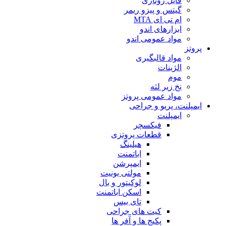
فایل روتاری
گیتس و پیزو ریمر
ام تی ای MTA
ابزارهای اندو
مواد عمومی اندو
پروتز
مواد قالبگیری
الژینات
موم
نخ زیر لثه
مواد عمومی پروتز
ایمپلنت، پریو و جراحی
ایمپلنت
فیکسچر
قطعات پروتزی
هیلینگ
اباتمنت
ایمپرشن
مولتی یونیت
لوکیتور و بال
اسکن اباتمنت
تای بیس
کیت های جراحی
پکیج ها و آفر ها