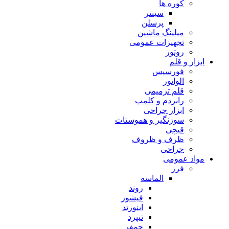
کوره ها
سینتر
پرسلن
میلینگ ماشین
تجهیزات عمومی
روتور
ابزار و قلم
فورسپس
الواتور
قلم ترمیمی
رابردم و کلمپ
ابزار جراحی
سوزنگیر و هموستات
قیچی
ظرف و ظروف
جراحی
مواد عمومی
فرز
الماسه
روند
فیشور
اینورتد
تیپرد
چمفر