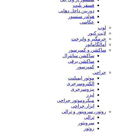
فسفر پلیت
دوربین داخل دهانی
هولدر سنسور
عکاسی
لوپ
لایت کیور
جرمگیر و واترجت
آمالگاماتور
ساکشن و کمپرسور
ساکشن سانترال
ساکشن برقی
کمپرسور
جراحی
موتور ایمپلنت
الکتروسرجری
پیزوسرجری
لیزر
میکروموتور جراحی
ابزار جراحی
روتور، سرویتور و ترالی
ترالی
سرویتور
روتور