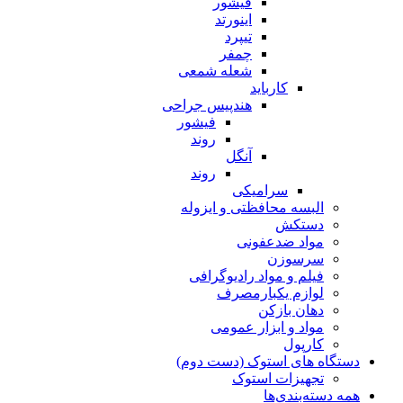
فیشور
اینورتد
تیپرد
چمفر
شعله شمعی
کارباید
هندپیس جراحی
فیشور
روند
آنگل
روند
سرامیکی
البسه محافظتی و ایزوله
دستکش
مواد ضدعفونی
سرسوزن
فیلم و مواد رادیوگرافی
لوازم یکبارمصرف
دهان بازکن
مواد و ابزار عمومی
کارپول
دستگاه های استوک (دست دوم)
تجهیزات استوک
همه دسته‌بندی‌ها