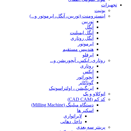
تجهیزات
یونیت
اینسترومنت (توربین، آنگل، ایرموتور و...)
توربین
آنگل
آنگل ایمپلنت
آنگل روتاری
ایرموتور
هندپیس مستقیم
ایرفلو
روتاری، اپکس، آبچوریشن و...
روتاری
اپکس
آبچوراتور
گوتاکاتر
ایریگیشن ، اولتراسونیک
اتوکلاو و پک
کد کم (CAD CAM)
دستگاه میلینگ (Milling Machine)
اسکنر ها
لابراتواری
داخل دهانی
پرینتر سه بعدی