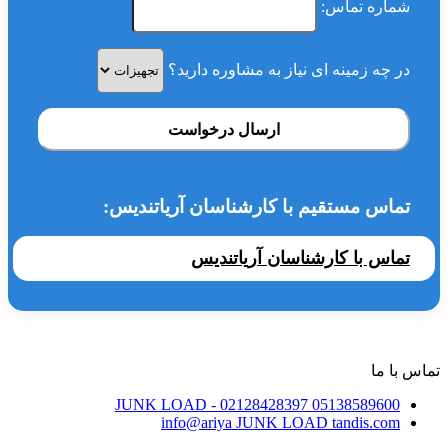
شماره تماس:
در چه زمینه ای نیاز به مشاوره دارید؟
ارسال درخواست
تماس مستقیم با کارشناسان آریاتندیس:
تماس با کارشناسان آریاتندیس
تماس با ما
JUNK LOAD
- 02128428397
05138589600
info@ariya
JUNK LOAD
tandis.com