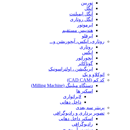
توربین
آنگل
آنگل ایمپلنت
آنگل روتاری
ایرموتور
هندپیس مستقیم
ایرفلو
روتاری، اپکس، آبچوریشن و...
روتاری
اپکس
آبچوراتور
گوتاکاتر
ایریگیشن ، اولتراسونیک
اتوکلاو و پک
کد کم (CAD CAM)
دستگاه میلینگ (Milling Machine)
اسکنر ها
لابراتواری
داخل دهانی
پرینتر سه بعدی
تصویر برداری و رادیوگرافی
اسکنر داخل دهانی
رادیوگرافی
سنسور آر وی جی