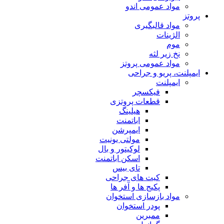
مواد عمومی اندو
پروتز
مواد قالبگیری
الژینات
موم
نخ زیر لثه
مواد عمومی پروتز
ایمپلنت، پریو و جراحی
ایمپلنت
فیکسچر
قطعات پروتزی
هیلینگ
اباتمنت
ایمپرشن
مولتی یونیت
لوکیتور و بال
اسکن اباتمنت
تای بیس
کیت های جراحی
پکیج ها و آفر ها
مواد بازسازی استخوان
پودر استخوان
ممبرین