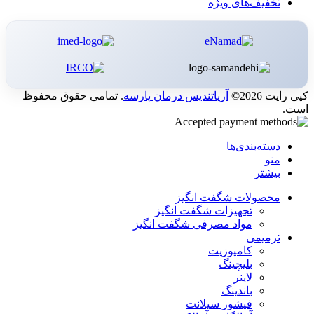
تخفیف‌های ویژه
کپی رایت 2026©
آریاتندیس درمان پارسه
. تمامی حقوق محفوظ
است.
دسته‌بندی‌ها
منو
بیشتر
محصولات شگفت انگیز
تجهیزات شگفت انگیز
مواد مصرفی شگفت انگیز
ترمیمی
کامپوزیت
بلیچینگ
لاینر
باندینگ
فیشور سیلانت