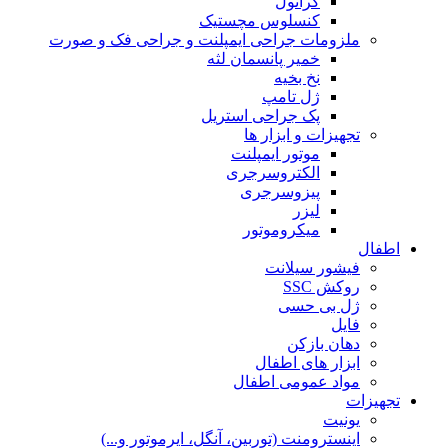
گرانول
کنسلوس مچستیک
ملزومات جراحی ایمپلنت و جراحی فک و صورت
خمیر پانسمان لثه
نخ بخیه
ژل تامپ
پک جراحی استریل
تجهیزات و ابزار ها
موتور ایمپلنت
الکتروسرجری
پیزوسرجری
لیزر
میکروموتور
اطفال
فیشور سیلانت
روکش SSC
ژل بی حسی
فایل
دهان بازکن
ابزار های اطفال
مواد عمومی اطفال
تجهیزات
یونیت
اینسترومنت (توربین، آنگل، ایرموتور و...)