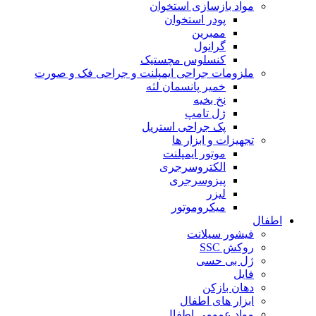
مواد بازسازی استخوان
پودر استخوان
ممبرین
گرانول
کنسلوس مچستیک
ملزومات جراحی ایمپلنت و جراحی فک و صورت
خمیر پانسمان لثه
نخ بخیه
ژل تامپ
پک جراحی استریل
تجهیزات و ابزار ها
موتور ایمپلنت
الکتروسرجری
پیزوسرجری
لیزر
میکروموتور
اطفال
فیشور سیلانت
روکش SSC
ژل بی حسی
فایل
دهان بازکن
ابزار های اطفال
مواد عمومی اطفال