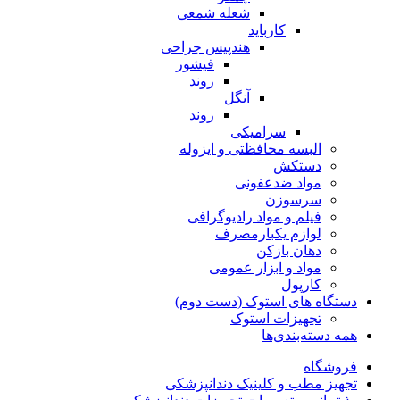
شعله شمعی
کارباید
هندپیس جراحی
فیشور
روند
آنگل
روند
سرامیکی
البسه محافظتی و ایزوله
دستکش
مواد ضدعفونی
سرسوزن
فیلم و مواد رادیوگرافی
لوازم یکبارمصرف
دهان بازکن
مواد و ابزار عمومی
کارپول
دستگاه های استوک (دست دوم)
تجهیزات استوک
همه دسته‌بندی‌ها
فروشگاه
تجهیز مطب و کلینیک دندانپزشکی