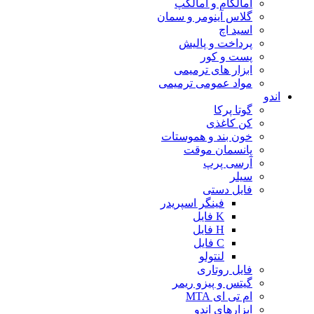
آمالگام و آمالکپ
گلاس آینومر و سمان
اسید اچ
پرداخت و پالیش
پست و کور
ابزار های ترمیمی
مواد عمومی ترمیمی
اندو
گوتا پرکا
کن کاغذی
خون بند و هموستات
پانسمان موقت
آرسی پرپ
سیلر
فایل دستی
فینگر اسپریدر
K فایل
H فایل
C فایل
لنتولو
فایل روتاری
گیتس و پیزو ریمر
ام تی ای MTA
ابزارهای اندو