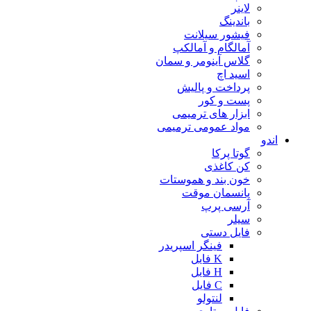
لاینر
باندینگ
فیشور سیلانت
آمالگام و آمالکپ
گلاس آینومر و سمان
اسید اچ
پرداخت و پالیش
پست و کور
ابزار های ترمیمی
مواد عمومی ترمیمی
اندو
گوتا پرکا
کن کاغذی
خون بند و هموستات
پانسمان موقت
آرسی پرپ
سیلر
فایل دستی
فینگر اسپریدر
K فایل
H فایل
C فایل
لنتولو