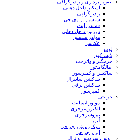
تصویر برداری و رادیوگرافی
اسکنر داخل دهانی
رادیوگرافی
سنسور آر وی جی
فسفر پلیت
دوربین داخل دهانی
هولدر سنسور
عکاسی
لوپ
لایت کیور
جرمگیر و واترجت
آمالگاماتور
ساکشن و کمپرسور
ساکشن سانترال
ساکشن برقی
کمپرسور
جراحی
موتور ایمپلنت
الکتروسرجری
پیزوسرجری
لیزر
میکروموتور جراحی
ابزار جراحی
روتور، سرویتور و ترالی