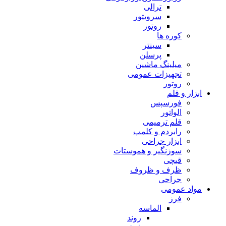
ترالی
سرویتور
روتور
کوره ها
سینتر
پرسلن
میلینگ ماشین
تجهیزات عمومی
روتور
ابزار و قلم
فورسپس
الواتور
قلم ترمیمی
رابردم و کلمپ
ابزار جراحی
سوزنگیر و هموستات
قیچی
ظرف و ظروف
جراحی
مواد عمومی
فرز
الماسه
روند