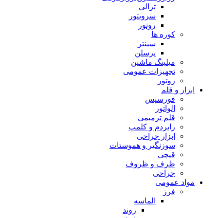
ترالی
سرویتور
روتور
کوره ها
سینتر
پرسلن
میلینگ ماشین
تجهیزات عمومی
روتور
ابزار و قلم
فورسپس
الواتور
قلم ترمیمی
رابردم و کلمپ
ابزار جراحی
سوزنگیر و هموستات
قیچی
ظرف و ظروف
جراحی
مواد عمومی
فرز
الماسه
روند