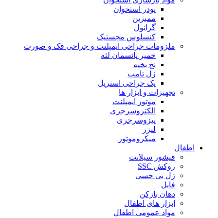
پودر استخوان
ممبرین
گرانول
کنسلوس مچستیک
ملزومات جراحی ایمپلنت و جراحی فک و صورت
خمیر پانسمان لثه
نخ بخیه
ژل تامپ
پک جراحی استریل
تجهیزات و ابزار ها
موتور ایمپلنت
الکتروسرجری
پیزوسرجری
لیزر
میکروموتور
اطفال
فیشور سیلانت
روکش SSC
ژل بی حسی
فایل
دهان بازکن
ابزار های اطفال
مواد عمومی اطفال