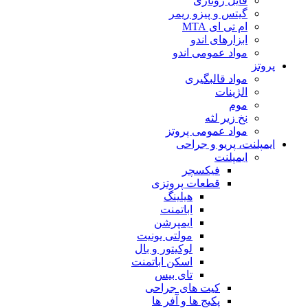
فایل روتاری
گیتس و پیزو ریمر
ام تی ای MTA
ابزارهای اندو
مواد عمومی اندو
پروتز
مواد قالبگیری
الژینات
موم
نخ زیر لثه
مواد عمومی پروتز
ایمپلنت، پریو و جراحی
ایمپلنت
فیکسچر
قطعات پروتزی
هیلینگ
اباتمنت
ایمپرشن
مولتی یونیت
لوکیتور و بال
اسکن اباتمنت
تای بیس
کیت های جراحی
پکیج ها و آفر ها