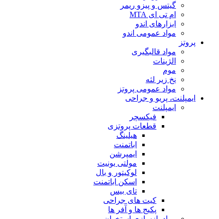
گیتس و پیزو ریمر
ام تی ای MTA
ابزارهای اندو
مواد عمومی اندو
پروتز
مواد قالبگیری
الژینات
موم
نخ زیر لثه
مواد عمومی پروتز
ایمپلنت، پریو و جراحی
ایمپلنت
فیکسچر
قطعات پروتزی
هیلینگ
اباتمنت
ایمپرشن
مولتی یونیت
لوکیتور و بال
اسکن اباتمنت
تای بیس
کیت های جراحی
پکیج ها و آفر ها
مواد بازسازی استخوان