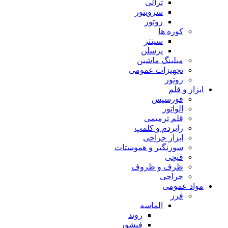
ترالی
سرویتور
روتور
کوره ها
سینتر
پرسلن
میلینگ ماشین
تجهیزات عمومی
روتور
ابزار و قلم
فورسپس
الواتور
قلم ترمیمی
رابردم و کلمپ
ابزار جراحی
سوزنگیر و هموستات
قیچی
ظرف و ظروف
جراحی
مواد عمومی
فرز
الماسه
روند
فیشور