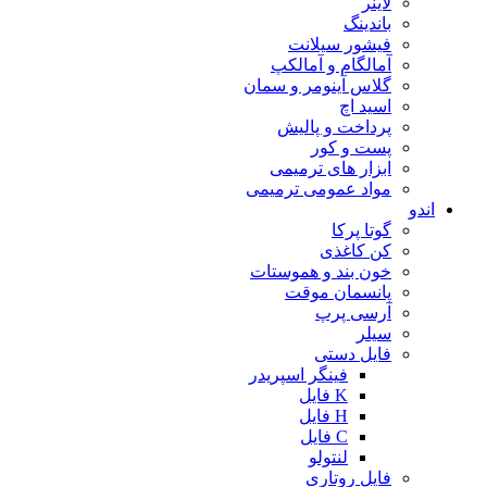
لاینر
باندینگ
فیشور سیلانت
آمالگام و آمالکپ
گلاس آینومر و سمان
اسید اچ
پرداخت و پالیش
پست و کور
ابزار های ترمیمی
مواد عمومی ترمیمی
اندو
گوتا پرکا
کن کاغذی
خون بند و هموستات
پانسمان موقت
آرسی پرپ
سیلر
فایل دستی
فینگر اسپریدر
K فایل
H فایل
C فایل
لنتولو
فایل روتاری