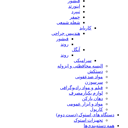
فیشور
اینورتد
تیپرد
چمفر
شعله شمعی
کارباید
هندپیس جراحی
فیشور
روند
آنگل
روند
سرامیکی
البسه محافظتی و ایزوله
دستکش
مواد ضدعفونی
سرسوزن
فیلم و مواد رادیوگرافی
لوازم یکبارمصرف
دهان بازکن
مواد و ابزار عمومی
کارپول
دستگاه های استوک (دست دوم)
تجهیزات استوک
همه دسته‌بندی‌ها