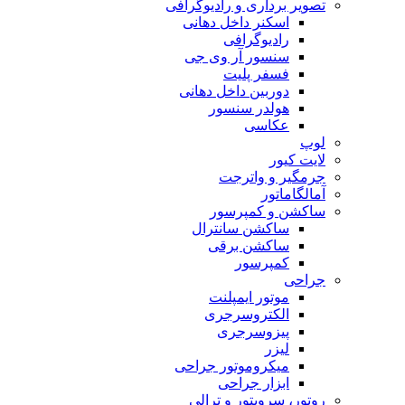
تصویر برداری و رادیوگرافی
اسکنر داخل دهانی
رادیوگرافی
سنسور آر وی جی
فسفر پلیت
دوربین داخل دهانی
هولدر سنسور
عکاسی
لوپ
لایت کیور
جرمگیر و واترجت
آمالگاماتور
ساکشن و کمپرسور
ساکشن سانترال
ساکشن برقی
کمپرسور
جراحی
موتور ایمپلنت
الکتروسرجری
پیزوسرجری
لیزر
میکروموتور جراحی
ابزار جراحی
روتور، سرویتور و ترالی