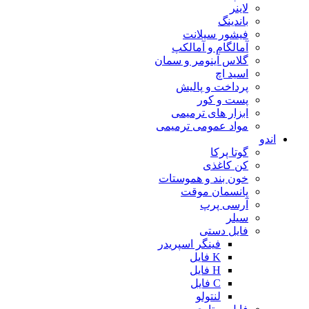
لاینر
باندینگ
فیشور سیلانت
آمالگام و آمالکپ
گلاس آینومر و سمان
اسید اچ
پرداخت و پالیش
پست و کور
ابزار های ترمیمی
مواد عمومی ترمیمی
اندو
گوتا پرکا
کن کاغذی
خون بند و هموستات
پانسمان موقت
آرسی پرپ
سیلر
فایل دستی
فینگر اسپریدر
K فایل
H فایل
C فایل
لنتولو