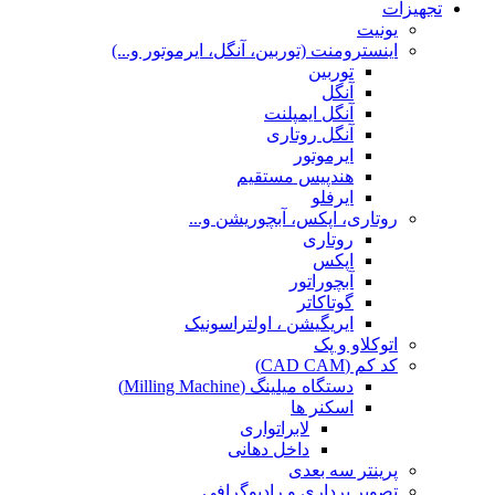
تجهیزات
یونیت
اینسترومنت (توربین، آنگل، ایرموتور و...)
توربین
آنگل
آنگل ایمپلنت
آنگل روتاری
ایرموتور
هندپیس مستقیم
ایرفلو
روتاری، اپکس، آبچوریشن و...
روتاری
اپکس
آبچوراتور
گوتاکاتر
ایریگیشن ، اولتراسونیک
اتوکلاو و پک
کد کم (CAD CAM)
دستگاه میلینگ (Milling Machine)
اسکنر ها
لابراتواری
داخل دهانی
پرینتر سه بعدی
تصویر برداری و رادیوگرافی