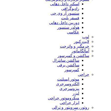
اسکنر داخل دهانی
رادیوگرافی
سنسور آر وی جی
فسفر پلیت
دوربین داخل دهانی
هولدر سنسور
عکاسی
لوپ
لایت کیور
جرمگیر و واترجت
آمالگاماتور
ساکشن و کمپرسور
ساکشن سانترال
ساکشن برقی
کمپرسور
جراحی
موتور ایمپلنت
الکتروسرجری
پیزوسرجری
لیزر
میکروموتور جراحی
ابزار جراحی
روتور، سرویتور و ترالی