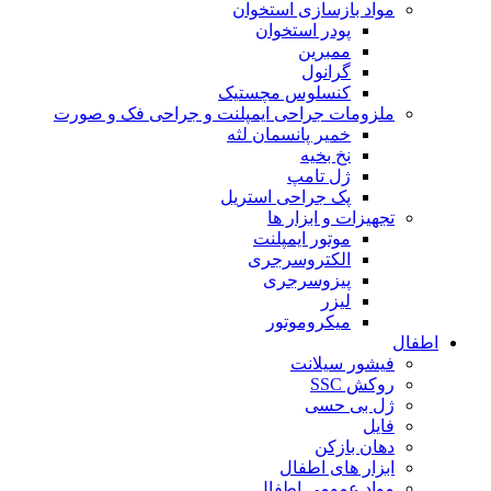
مواد بازسازی استخوان
پودر استخوان
ممبرین
گرانول
کنسلوس مچستیک
ملزومات جراحی ایمپلنت و جراحی فک و صورت
خمیر پانسمان لثه
نخ بخیه
ژل تامپ
پک جراحی استریل
تجهیزات و ابزار ها
موتور ایمپلنت
الکتروسرجری
پیزوسرجری
لیزر
میکروموتور
اطفال
فیشور سیلانت
روکش SSC
ژل بی حسی
فایل
دهان بازکن
ابزار های اطفال
مواد عمومی اطفال