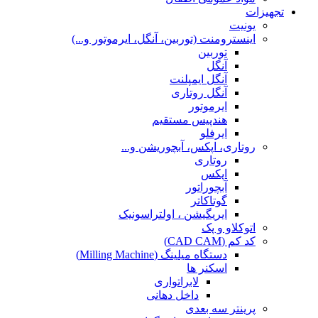
تجهیزات
یونیت
اینسترومنت (توربین، آنگل، ایرموتور و...)
توربین
آنگل
آنگل ایمپلنت
آنگل روتاری
ایرموتور
هندپیس مستقیم
ایرفلو
روتاری، اپکس، آبچوریشن و...
روتاری
اپکس
آبچوراتور
گوتاکاتر
ایریگیشن ، اولتراسونیک
اتوکلاو و پک
کد کم (CAD CAM)
دستگاه میلینگ (Milling Machine)
اسکنر ها
لابراتواری
داخل دهانی
پرینتر سه بعدی