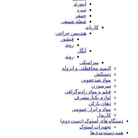
اینورتد
تیپرد
چمفر
شعله شمعی
کارباید
هندپیس جراحی
فیشور
روند
آنگل
روند
سرامیکی
البسه محافظتی و ایزوله
دستکش
مواد ضدعفونی
سرسوزن
فیلم و مواد رادیوگرافی
لوازم یکبارمصرف
دهان بازکن
مواد و ابزار عمومی
کارپول
دستگاه های استوک (دست دوم)
تجهیزات استوک
همه دسته‌بندی‌ها