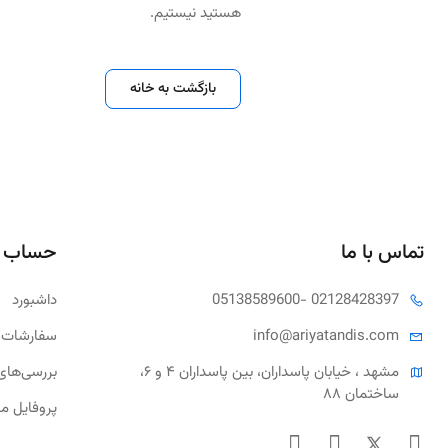
هستید نیستیم.
بازگشت به خانه
تماس با ما
حساب 
- 02128428397
05138589600
داشبورد
tandis.com
info@ariya
سفارشات 
مشهد ، خیابان پاسداران، بین پاسداران ۴ و ۶، 
بررسی‌های
ساختمان ۸۸
پروفایل م