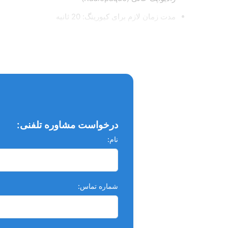
مدت زمان لازم برای کیورینگ: 20 ثانیه
برای ترمیم های مستقیم کلاس III، V و IV، لاینر برای کلاس های I و II
دارای قابلیت تطبیق رنگ عالی و هندلینگ آسان
دارای خاصیت رادیواپک عالی و استحکام بالا
دارای حداقل کمترین شیرینکیج
درخواست مشاوره تلفنی:
نام:
شماره تماس: