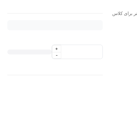
یم های مستقیم کلاس III، V و IV، لاینر برای کلاس
+
-