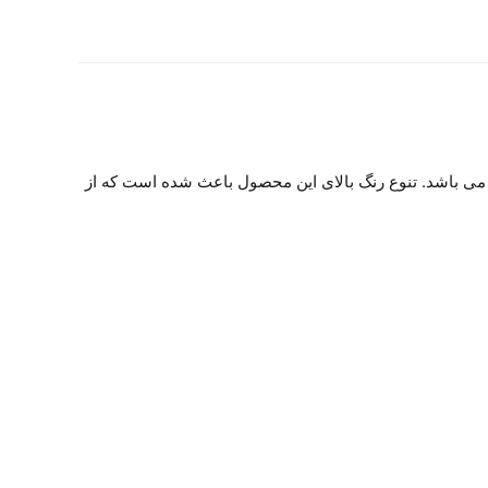
ستقیم کلاس III ، V و IV ، لاینر برای کلاس های I و II مناسب می باشد. تنوع رنگ بالای این محصول باعث شده است که از