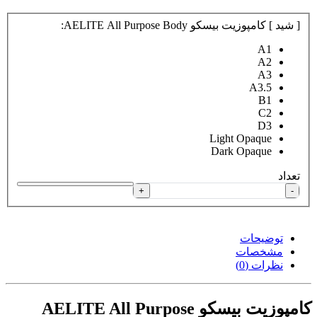
[ شید ] کامپوزیت بیسکو AELITE All Purpose Body:
A1
A2
A3
A3.5
B1
C2
D3
Light Opaque
Dark Opaque
تعداد
+
-
توضیحات
مشخصات
نظرات (0)
کامپوزیت بیسکو AELITE All Purpose