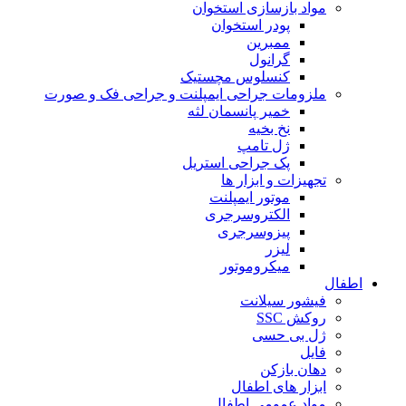
مواد بازسازی استخوان
پودر استخوان
ممبرین
گرانول
کنسلوس مچستیک
ملزومات جراحی ایمپلنت و جراحی فک و صورت
خمیر پانسمان لثه
نخ بخیه
ژل تامپ
پک جراحی استریل
تجهیزات و ابزار ها
موتور ایمپلنت
الکتروسرجری
پیزوسرجری
لیزر
میکروموتور
اطفال
فیشور سیلانت
روکش SSC
ژل بی حسی
فایل
دهان بازکن
ابزار های اطفال
مواد عمومی اطفال