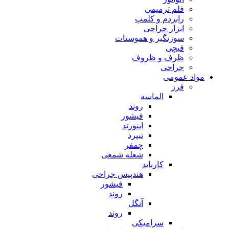
قلم ترمیمی
رابردم و کلمپ
ابزار جراحی
سوزنگیر و هموستات
قیچی
ظرف و ظروف
جراحی
مواد عمومی
فرز
الماسه
روند
فیشور
اینورتد
تیپرد
چمفر
شعله شمعی
کارباید
هندپیس جراحی
فیشور
روند
آنگل
روند
سرامیکی