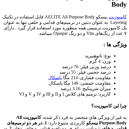
Body
کامپوزیت
بیسکو AELITE All Purpose Body قابل استفاده در تکنیک
Layering به عنوان دنتین در ترمیم‌های قدامی و خلفی تنها به عنوان
یک کامپوزیت ترمیمی همه منظوره مورد استفاده قرار گیرد . دارای
۷ عدد از رنگ‌های Vita و دو رنگ Opaque میباشد.
ویژگی ها :
نوع: نانوهیبرید
وزن: 4 گرم
درصد وزنی فیلر: 76 درصد
درصد حجمی فیلر: 55 درصد
مقاومت فشاری: 214 مگا
پاسکال
مقاومت خمشی: 146 مگا پاسکال
میزان شرینکیج: 3.16 درصد
کاربرد: ترمیم های کلاس I و II و III و IV و V و VI
چرا این کامپوزیت؟
به غیر از ویژگی های منحصر به فرد ذکر شده،
کامپوزیت All
Purpose Body بیسکو
کاربردی متنوع دارد:
1. در هر دو ترمیم‌های
قدامی و خلفی:
مناسب برای هر دو ناحیه قدامی و خلفی دهان
2. پر