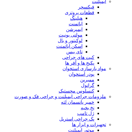
ایمپلنت
فیکسچر
قطعات پروتزی
هیلینگ
اباتمنت
ایمپرشن
مولتی یونیت
لوکیتور و بال
اسکن اباتمنت
تای بیس
کیت های جراحی
پکیج ها و آفر ها
مواد بازسازی استخوان
پودر استخوان
ممبرین
گرانول
کنسلوس مچستیک
ملزومات جراحی ایمپلنت و جراحی فک و صورت
خمیر پانسمان لثه
نخ بخیه
ژل تامپ
پک جراحی استریل
تجهیزات و ابزار ها
موتور ایمپلنت