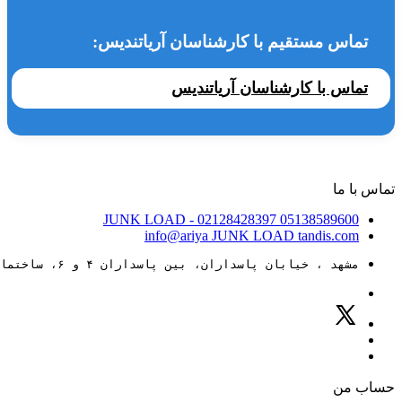
تماس مستقیم با کارشناسان آریاتندیس:
تماس با کارشناسان آریاتندیس
تماس با ما
JUNK LOAD
- 02128428397
05138589600
info@ariya
JUNK LOAD
tandis.com
مشهد ، خیابان پاسداران، بین پاسداران ۴ و ۶، ساختمان ۸۸
حساب من