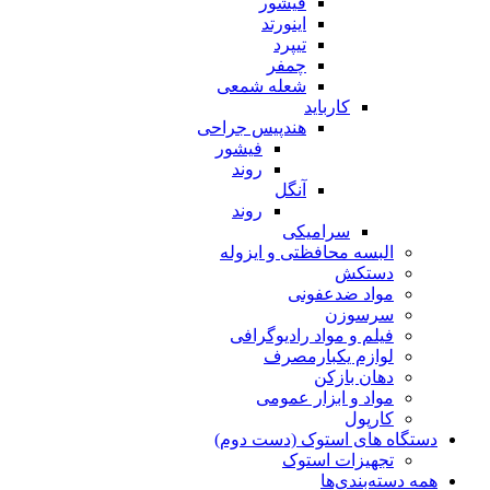
فیشور
اینورتد
تیپرد
چمفر
شعله شمعی
کارباید
هندپیس جراحی
فیشور
روند
آنگل
روند
سرامیکی
البسه محافظتی و ایزوله
دستکش
مواد ضدعفونی
سرسوزن
فیلم و مواد رادیوگرافی
لوازم یکبارمصرف
دهان بازکن
مواد و ابزار عمومی
کارپول
دستگاه های استوک (دست دوم)
تجهیزات استوک
همه دسته‌بندی‌ها