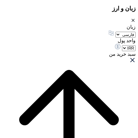
زبان و ارز
زبان
واحد پول
سبد خرید من