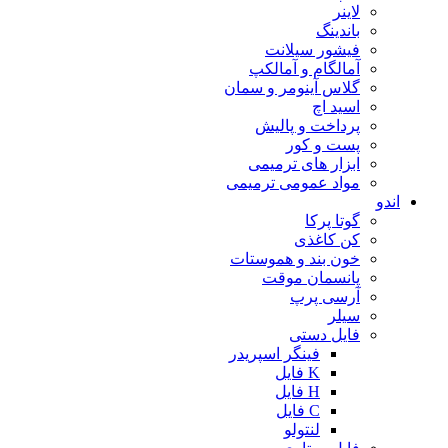
لاینر
باندینگ
فیشور سیلانت
آمالگام و آمالکپ
گلاس آینومر و سمان
اسید اچ
پرداخت و پالیش
پست و کور
ابزار های ترمیمی
مواد عمومی ترمیمی
اندو
گوتا پرکا
کن کاغذی
خون بند و هموستات
پانسمان موقت
آرسی پرپ
سیلر
فایل دستی
فینگر اسپریدر
K فایل
H فایل
C فایل
لنتولو