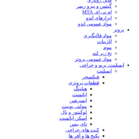
فایل روتاری
گیتس و پیزو ریمر
ام تی ای MTA
ابزارهای اندو
مواد عمومی اندو
پروتز
مواد قالبگیری
الژینات
موم
نخ زیر لثه
مواد عمومی پروتز
ایمپلنت، پریو و جراحی
ایمپلنت
فیکسچر
قطعات پروتزی
هیلینگ
اباتمنت
ایمپرشن
مولتی یونیت
لوکیتور و بال
اسکن اباتمنت
تای بیس
کیت های جراحی
پکیج ها و آفر ها