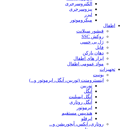
الکتروسرجری
پیزوسرجری
لیزر
میکروموتور
اطفال
فیشور سیلانت
روکش SSC
ژل بی حسی
فایل
دهان بازکن
ابزار های اطفال
مواد عمومی اطفال
تجهیزات
یونیت
اینسترومنت (توربین، آنگل، ایرموتور و...)
توربین
آنگل
آنگل ایمپلنت
آنگل روتاری
ایرموتور
هندپیس مستقیم
ایرفلو
روتاری، اپکس، آبچوریشن و...