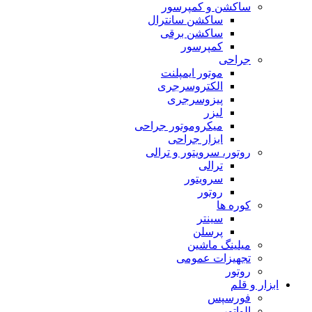
ساکشن و کمپرسور
ساکشن سانترال
ساکشن برقی
کمپرسور
جراحی
موتور ایمپلنت
الکتروسرجری
پیزوسرجری
لیزر
میکروموتور جراحی
ابزار جراحی
روتور، سرویتور و ترالی
ترالی
سرویتور
روتور
کوره ها
سینتر
پرسلن
میلینگ ماشین
تجهیزات عمومی
روتور
ابزار و قلم
فورسپس
الواتور