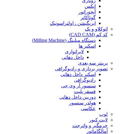
روتاری
اپکس
آبچوراتور
گوتاکاتر
ایریگیشن ، اولتراسونیک
اتوکلاو و پک
کد کم (CAD CAM)
دستگاه میلینگ (Milling Machine)
اسکنر ها
لابراتواری
داخل دهانی
پرینتر سه بعدی
تصویر برداری و رادیوگرافی
اسکنر داخل دهانی
رادیوگرافی
سنسور آر وی جی
فسفر پلیت
دوربین داخل دهانی
هولدر سنسور
عکاسی
لوپ
لایت کیور
جرمگیر و واترجت
آمالگاماتور