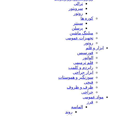
ترالی
سرویتور
روتور
کوره ها
سینتر
پرسلن
میلینگ ماشین
تجهیزات عمومی
روتور
ابزار و قلم
فورسپس
الواتور
قلم ترمیمی
رابردم و کلمپ
ابزار جراحی
سوزنگیر و هموستات
قیچی
ظرف و ظروف
جراحی
مواد عمومی
فرز
الماسه
روند