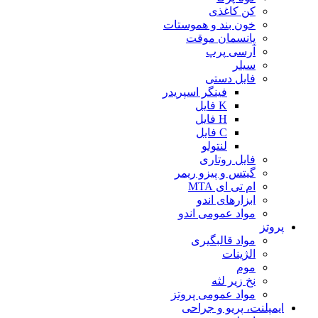
کن کاغذی
خون بند و هموستات
پانسمان موقت
آرسی پرپ
سیلر
فایل دستی
فینگر اسپریدر
K فایل
H فایل
C فایل
لنتولو
فایل روتاری
گیتس و پیزو ریمر
ام تی ای MTA
ابزارهای اندو
مواد عمومی اندو
پروتز
مواد قالبگیری
الژینات
موم
نخ زیر لثه
مواد عمومی پروتز
ایمپلنت، پریو و جراحی