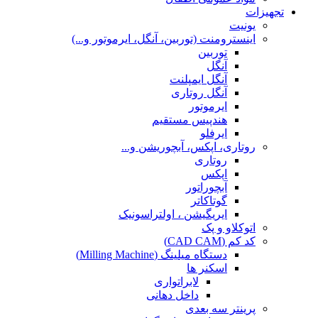
تجهیزات
یونیت
اینسترومنت (توربین، آنگل، ایرموتور و...)
توربین
آنگل
آنگل ایمپلنت
آنگل روتاری
ایرموتور
هندپیس مستقیم
ایرفلو
روتاری، اپکس، آبچوریشن و...
روتاری
اپکس
آبچوراتور
گوتاکاتر
ایریگیشن ، اولتراسونیک
اتوکلاو و پک
کد کم (CAD CAM)
دستگاه میلینگ (Milling Machine)
اسکنر ها
لابراتواری
داخل دهانی
پرینتر سه بعدی