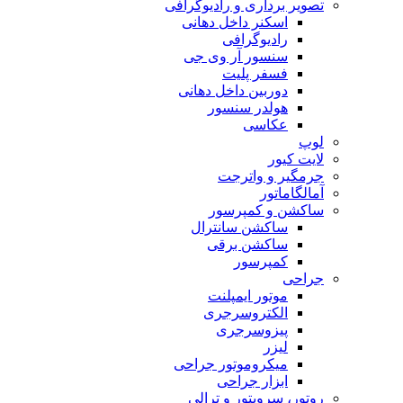
تصویر برداری و رادیوگرافی
اسکنر داخل دهانی
رادیوگرافی
سنسور آر وی جی
فسفر پلیت
دوربین داخل دهانی
هولدر سنسور
عکاسی
لوپ
لایت کیور
جرمگیر و واترجت
آمالگاماتور
ساکشن و کمپرسور
ساکشن سانترال
ساکشن برقی
کمپرسور
جراحی
موتور ایمپلنت
الکتروسرجری
پیزوسرجری
لیزر
میکروموتور جراحی
ابزار جراحی
روتور، سرویتور و ترالی