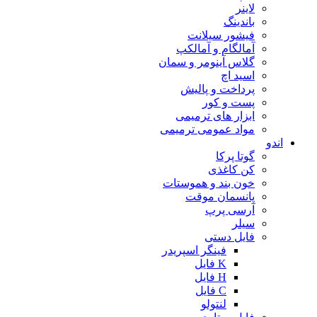
لاینر
باندینگ
فیشور سیلانت
آمالگام و آمالکپ
گلاس آینومر و سمان
اسید اچ
پرداخت و پالیش
پست و کور
ابزار های ترمیمی
مواد عمومی ترمیمی
اندو
گوتا پرکا
کن کاغذی
خون بند و هموستات
پانسمان موقت
آرسی پرپ
سیلر
فایل دستی
فینگر اسپریدر
K فایل
H فایل
C فایل
لنتولو