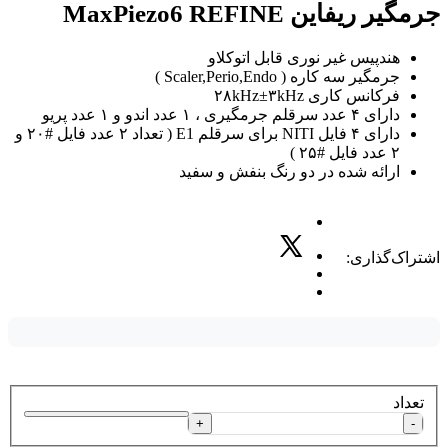
جرمگیر ریفاین MaxPiezo6 REFINE
هندپیس غیر نوری قابل اتوکلاو
جرمگیر سه کاره ( Scaler,Perio,Endo )
فرکانس کاری ۲۸kHz±۳kHz
دارای ۴ عدد سرقلم جرمگیری ، ۱ عدد اندو و ۱ عدد پریو
دارای ۴ فایل NITI برای سرقلم E1 ( تعداد ۲ عدد فایل #۲۰ و
۲ عدد فایل #۲۵ )
ارائه شده در دو رنگ بنفش و سفید
اشتراک‌گذاری:
تعداد
+
-