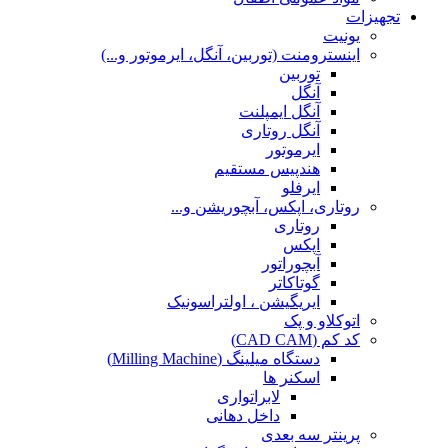
تجهیزات
یونیت
اینسترومنت (توربین، آنگل، ایرموتور و...)
توربین
آنگل
آنگل ایمپلنت
آنگل روتاری
ایرموتور
هندپیس مستقیم
ایرفلو
روتاری، اپکس، آبچوریشن و...
روتاری
اپکس
آبچوراتور
گوتاکاتر
ایریگیشن ، اولتراسونیک
اتوکلاو و پک
کد کم (CAD CAM)
دستگاه میلینگ (Milling Machine)
اسکنر ها
لابراتواری
داخل دهانی
پرینتر سه بعدی