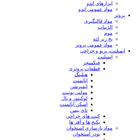
ابزارهای اندو
مواد عمومی اندو
پروتز
مواد قالبگیری
الژینات
موم
نخ زیر لثه
مواد عمومی پروتز
ایمپلنت، پریو و جراحی
ایمپلنت
فیکسچر
قطعات پروتزی
هیلینگ
اباتمنت
ایمپرشن
مولتی یونیت
لوکیتور و بال
اسکن اباتمنت
تای بیس
کیت های جراحی
پکیج ها و آفر ها
مواد بازسازی استخوان
پودر استخوان
ممبرین