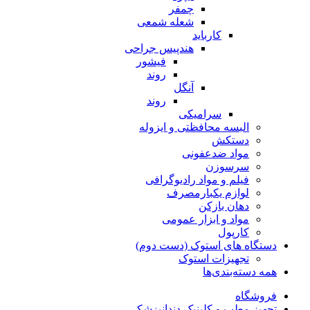
چمفر
شعله شمعی
کارباید
هندپیس جراحی
فیشور
روند
آنگل
روند
سرامیکی
البسه محافظتی و ایزوله
دستکش
مواد ضدعفونی
سرسوزن
فیلم و مواد رادیوگرافی
لوازم یکبارمصرف
دهان بازکن
مواد و ابزار عمومی
کارپول
دستگاه های استوک (دست دوم)
تجهیزات استوک
همه دسته‌بندی‌ها
فروشگاه
تجهیز مطب و کلینیک دندانپزشکی