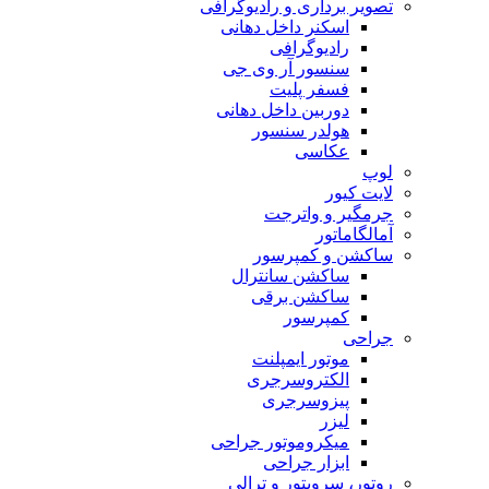
تصویر برداری و رادیوگرافی
اسکنر داخل دهانی
رادیوگرافی
سنسور آر وی جی
فسفر پلیت
دوربین داخل دهانی
هولدر سنسور
عکاسی
لوپ
لایت کیور
جرمگیر و واترجت
آمالگاماتور
ساکشن و کمپرسور
ساکشن سانترال
ساکشن برقی
کمپرسور
جراحی
موتور ایمپلنت
الکتروسرجری
پیزوسرجری
لیزر
میکروموتور جراحی
ابزار جراحی
روتور، سرویتور و ترالی