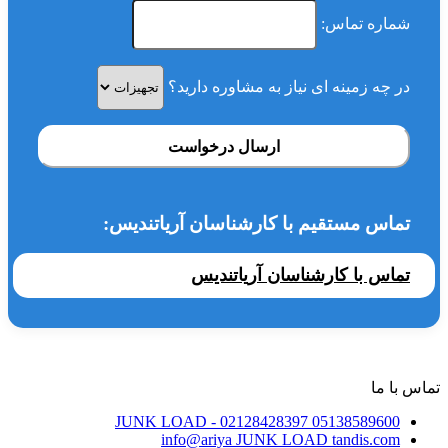
شماره تماس:
در چه زمینه ای نیاز به مشاوره دارید؟
ارسال درخواست
تماس مستقیم با کارشناسان آریاتندیس:
تماس با کارشناسان آریاتندیس
تماس با ما
JUNK LOAD
- 02128428397
05138589600
info@ariya
JUNK LOAD
tandis.com