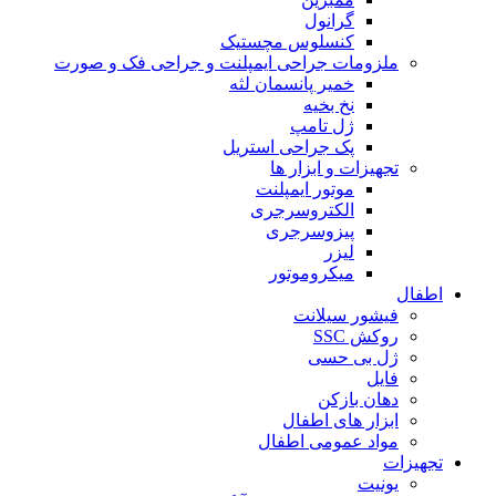
گرانول
کنسلوس مچستیک
ملزومات جراحی ایمپلنت و جراحی فک و صورت
خمیر پانسمان لثه
نخ بخیه
ژل تامپ
پک جراحی استریل
تجهیزات و ابزار ها
موتور ایمپلنت
الکتروسرجری
پیزوسرجری
لیزر
میکروموتور
اطفال
فیشور سیلانت
روکش SSC
ژل بی حسی
فایل
دهان بازکن
ابزار های اطفال
مواد عمومی اطفال
تجهیزات
یونیت