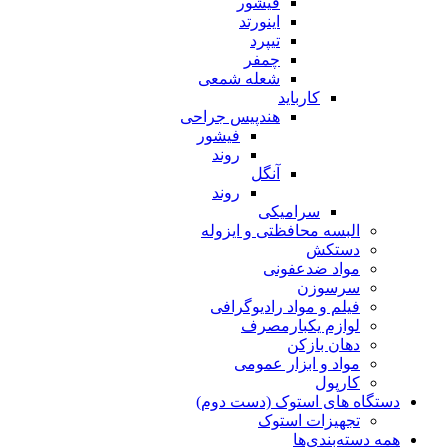
فیشور
اینورتد
تیپرد
چمفر
شعله شمعی
کارباید
هندپیس جراحی
فیشور
روند
آنگل
روند
سرامیکی
البسه محافظتی و ایزوله
دستکش
مواد ضدعفونی
سرسوزن
فیلم و مواد رادیوگرافی
لوازم یکبارمصرف
دهان بازکن
مواد و ابزار عمومی
کارپول
دستگاه های استوک (دست دوم)
تجهیزات استوک
همه دسته‌بندی‌ها