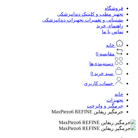
فروشگاه
تجهیز مطب و کلینیک دندانپزشکی
پشتیبانی و تعمیرات تجهیزات دندانپزشکی
راهنمای خرید
تماس با ما
خانه
مقایسه
0
دسته‌بندی‌ها
سبد خرید
0
حساب کاربری
خانه
تجهیزات
جرمگیر و واترجت
جرمگیر ریفاین MaxPiezo6 REFINE