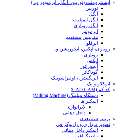
اینسترومنت (توربین، آنگل، ایرموتور و...)
توربین
آنگل
آنگل ایمپلنت
آنگل روتاری
ایرموتور
هندپیس مستقیم
ایرفلو
روتاری، اپکس، آبچوریشن و...
روتاری
اپکس
آبچوراتور
گوتاکاتر
ایریگیشن ، اولتراسونیک
اتوکلاو و پک
کد کم (CAD CAM)
دستگاه میلینگ (Milling Machine)
اسکنر ها
لابراتواری
داخل دهانی
پرینتر سه بعدی
تصویر برداری و رادیوگرافی
اسکنر داخل دهانی
رادیوگرافی