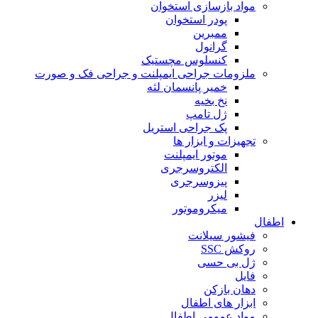
مواد بازسازی استخوان
پودر استخوان
ممبرین
گرانول
کنسلوس مچستیک
ملزومات جراحی ایمپلنت و جراحی فک و صورت
خمیر پانسمان لثه
نخ بخیه
ژل تامپ
پک جراحی استریل
تجهیزات و ابزار ها
موتور ایمپلنت
الکتروسرجری
پیزوسرجری
لیزر
میکروموتور
اطفال
فیشور سیلانت
روکش SSC
ژل بی حسی
فایل
دهان بازکن
ابزار های اطفال
مواد عمومی اطفال