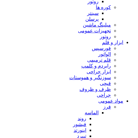
روتور
کوره ها
سینتر
پرسلن
میلینگ ماشین
تجهیزات عمومی
روتور
ابزار و قلم
فورسپس
الواتور
قلم ترمیمی
رابردم و کلمپ
ابزار جراحی
سوزنگیر و هموستات
قیچی
ظرف و ظروف
جراحی
مواد عمومی
فرز
الماسه
روند
فیشور
اینورتد
تیپرد