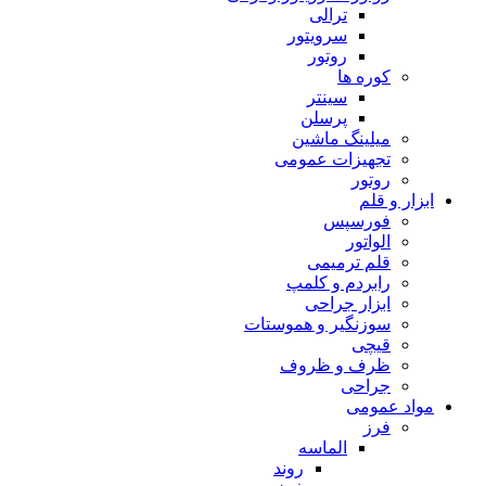
ترالی
سرویتور
روتور
کوره ها
سینتر
پرسلن
میلینگ ماشین
تجهیزات عمومی
روتور
ابزار و قلم
فورسپس
الواتور
قلم ترمیمی
رابردم و کلمپ
ابزار جراحی
سوزنگیر و هموستات
قیچی
ظرف و ظروف
جراحی
مواد عمومی
فرز
الماسه
روند