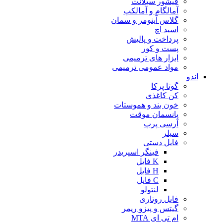
فیشور سیلانت
آمالگام و آمالکپ
گلاس آینومر و سمان
اسید اچ
پرداخت و پالیش
پست و کور
ابزار های ترمیمی
مواد عمومی ترمیمی
اندو
گوتا پرکا
کن کاغذی
خون بند و هموستات
پانسمان موقت
آرسی پرپ
سیلر
فایل دستی
فینگر اسپریدر
K فایل
H فایل
C فایل
لنتولو
فایل روتاری
گیتس و پیزو ریمر
ام تی ای MTA