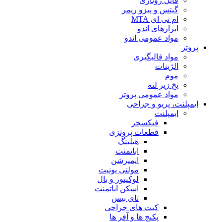
فایل روتاری
گیتس و پیزو ریمر
ام تی ای MTA
ابزارهای اندو
مواد عمومی اندو
پروتز
مواد قالبگیری
الژینات
موم
نخ زیر لثه
مواد عمومی پروتز
ایمپلنت، پریو و جراحی
ایمپلنت
فیکسچر
قطعات پروتزی
هیلینگ
اباتمنت
ایمپرشن
مولتی یونیت
لوکیتور و بال
اسکن اباتمنت
تای بیس
کیت های جراحی
پکیج ها و آفر ها