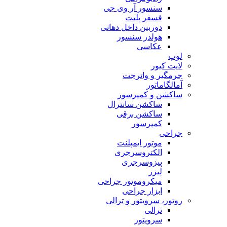
سنسور آر وی جی
فسفر پلیت
دوربین داخل دهانی
هولدر سنسور
عکاسی
لوپ
لایت کیور
جرمگیر و واترجت
آمالگاماتور
ساکشن و کمپرسور
ساکشن سانترال
ساکشن برقی
کمپرسور
جراحی
موتور ایمپلنت
الکتروسرجری
پیزوسرجری
لیزر
میکروموتور جراحی
ابزار جراحی
روتور، سرویتور و ترالی
ترالی
سرویتور