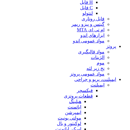
H فایل
C فایل
لنتولو
فایل روتاری
گیتس و پیزو ریمر
ام تی ای MTA
ابزارهای اندو
مواد عمومی اندو
پروتز
مواد قالبگیری
الژینات
موم
نخ زیر لثه
مواد عمومی پروتز
ایمپلنت، پریو و جراحی
ایمپلنت
فیکسچر
قطعات پروتزی
هیلینگ
اباتمنت
ایمپرشن
مولتی یونیت
لوکیتور و بال
اسکن اباتمنت