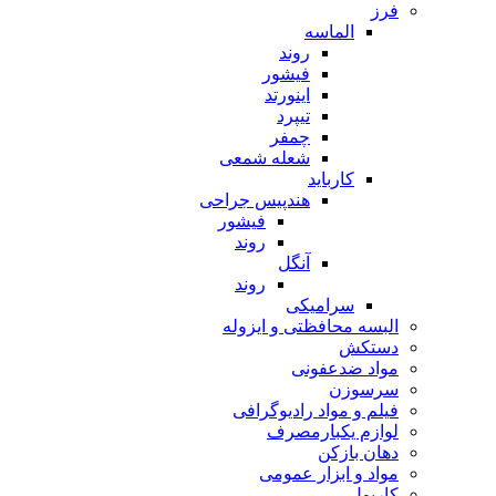
فرز
الماسه
روند
فیشور
اینورتد
تیپرد
چمفر
شعله شمعی
کارباید
هندپیس جراحی
فیشور
روند
آنگل
روند
سرامیکی
البسه محافظتی و ایزوله
دستکش
مواد ضدعفونی
سرسوزن
فیلم و مواد رادیوگرافی
لوازم یکبارمصرف
دهان بازکن
مواد و ابزار عمومی
کارپول