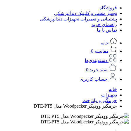
فروشگاه
تجهیز مطب و کلینیک دندانپزشکی
پشتیبانی و تعمیرات تجهیزات دندانپزشکی
راهنمای خرید
تماس با ما
خانه
مقایسه
0
دسته‌بندی‌ها
سبد خرید
0
حساب کاربری
خانه
تجهیزات
جرمگیر و واترجت
جرمگیر وودپکر Woodpecker مدل DTE-PT5