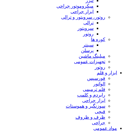
لیزر
میکروموتور جراحی
ابزار جراحی
روتور، سرویتور و ترالی
ترالی
سرویتور
روتور
کوره ها
سینتر
پرسلن
میلینگ ماشین
تجهیزات عمومی
روتور
ابزار و قلم
فورسپس
الواتور
قلم ترمیمی
رابردم و کلمپ
ابزار جراحی
سوزنگیر و هموستات
قیچی
ظرف و ظروف
جراحی
مواد عمومی