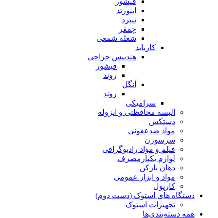
فیشور
اینورتد
تیپرد
چمفر
شعله شمعی
کارباید
هندپیس جراحی
فیشور
روند
آنگل
روند
سرامیکی
البسه محافظتی و ایزوله
دستکش
مواد ضدعفونی
سرسوزن
فیلم و مواد رادیوگرافی
لوازم یکبارمصرف
دهان بازکن
مواد و ابزار عمومی
کارپول
دستگاه های استوک (دست دوم)
تجهیزات استوک
همه دسته‌بندی‌ها