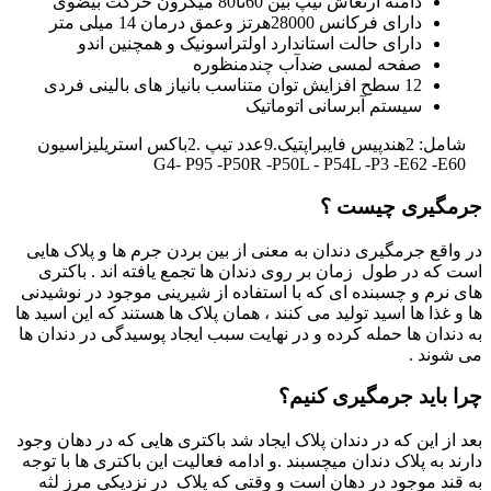
دامنه ارتعاش تیپ بین 60تا80 میکرون حرکت بیضوی
دارای فرکانس 28000هرتز وعمق درمان 14 میلی متر
دارای حالت استاندارد اولتراسونیک و همچنین اندو
صفحه لمسی ضدآب چندمنظوره
12 سطح افزایش توان متناسب بانیاز های بالینی فردی
سیستم آبرسانی اتوماتیک
شامل: 2هندپیس فایبراپتیک.9عدد تیپ .2باکس استریلیزاسیون
G4- P95 -P50R -P50L - P54L -P3 -E62 -E60
جرمگیری چیست ؟
در واقع جرمگیری دندان به معنی از بین بردن جرم ها و پلاک هایی
است که در طول زمان بر روی دندان ها تجمع یافته اند . باکتری
های نرم و چسبنده ای که با استفاده از شیرینی موجود در نوشیدنی
ها و غذا ها اسید تولید می کنند ، همان پلاک ها هستند که این اسید ها
به دندان ها حمله کرده و در نهایت سبب ایجاد پوسیدگی در دندان ها
می شوند .
چرا باید جرمگیری کنیم؟
بعد از این که در دندان پلاک ایجاد شد باکتری هایی که در دهان وجود
دارند به پلاک دندان میچسبند .و ادامه فعالیت این باکتری ها با توجه
به قند موجود در دهان است و وقتی که پلاک در نزدیکی مرز لثه