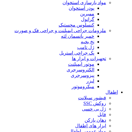
مواد بازسازی استخوان
پودر استخوان
ممبرین
گرانول
کنسلوس مچستیک
ملزومات جراحی ایمپلنت و جراحی فک و صورت
خمیر پانسمان لثه
نخ بخیه
ژل تامپ
پک جراحی استریل
تجهیزات و ابزار ها
موتور ایمپلنت
الکتروسرجری
پیزوسرجری
لیزر
میکروموتور
اطفال
فیشور سیلانت
روکش SSC
ژل بی حسی
فایل
دهان بازکن
ابزار های اطفال
مواد عمومی اطفال