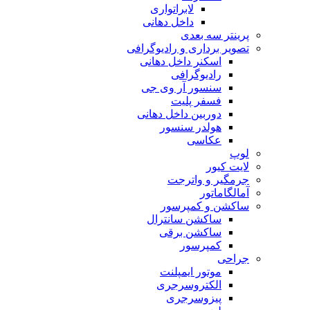
لابراتواری
داخل دهانی
پرینتر سه بعدی
تصویر برداری و رادیوگرافی
اسکنر داخل دهانی
رادیوگرافی
سنسور آر وی جی
فسفر پلیت
دوربین داخل دهانی
هولدر سنسور
عکاسی
لوپ
لایت کیور
جرمگیر و واترجت
آمالگاماتور
ساکشن و کمپرسور
ساکشن سانترال
ساکشن برقی
کمپرسور
جراحی
موتور ایمپلنت
الکتروسرجری
پیزوسرجری