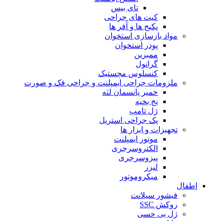
تای بیس
کیت های جراحی
پکیج ها و آفر ها
مواد بازسازی استخوان
پودر استخوان
ممبرین
گرانول
کنسلوس مچستیک
ملزومات جراحی ایمپلنت و جراحی فک و صورت
خمیر پانسمان لثه
نخ بخیه
ژل تامپ
پک جراحی استریل
تجهیزات و ابزار ها
موتور ایمپلنت
الکتروسرجری
پیزوسرجری
لیزر
میکروموتور
اطفال
فیشور سیلانت
روکش SSC
ژل بی حسی