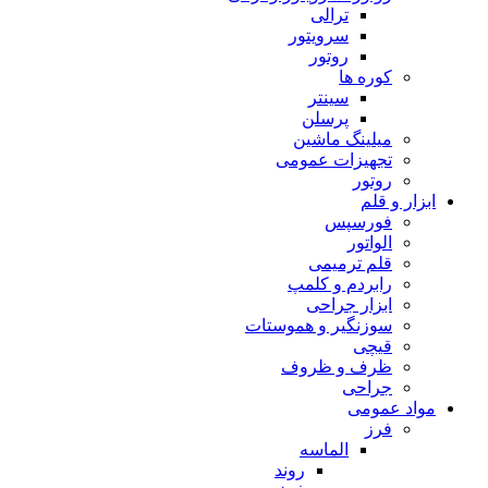
ترالی
سرویتور
روتور
کوره ها
سینتر
پرسلن
میلینگ ماشین
تجهیزات عمومی
روتور
ابزار و قلم
فورسپس
الواتور
قلم ترمیمی
رابردم و کلمپ
ابزار جراحی
سوزنگیر و هموستات
قیچی
ظرف و ظروف
جراحی
مواد عمومی
فرز
الماسه
روند