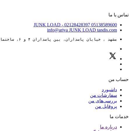
تماس با ما
JUNK LOAD
- 02128428397
05138589600
info@ariya
JUNK LOAD
tandis.com
مشهد ، خیابان پاسداران، بین پاسداران ۴ و ۶، ساختمان ۸۸
حساب من
داشبورد
سفارشات من
بررسی‌های من
پروفایل من
خدمات ما
درباره ما