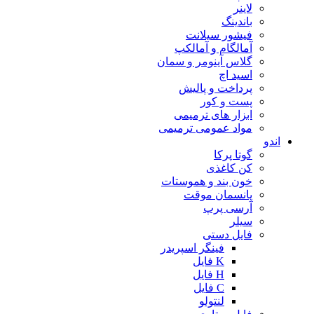
لاینر
باندینگ
فیشور سیلانت
آمالگام و آمالکپ
گلاس آینومر و سمان
اسید اچ
پرداخت و پالیش
پست و کور
ابزار های ترمیمی
مواد عمومی ترمیمی
اندو
گوتا پرکا
کن کاغذی
خون بند و هموستات
پانسمان موقت
آرسی پرپ
سیلر
فایل دستی
فینگر اسپریدر
K فایل
H فایل
C فایل
لنتولو