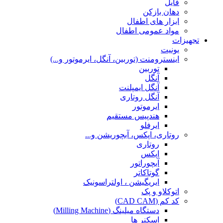
فایل
دهان بازکن
ابزار های اطفال
مواد عمومی اطفال
تجهیزات
یونیت
اینسترومنت (توربین، آنگل، ایرموتور و...)
توربین
آنگل
آنگل ایمپلنت
آنگل روتاری
ایرموتور
هندپیس مستقیم
ایرفلو
روتاری، اپکس، آبچوریشن و...
روتاری
اپکس
آبچوراتور
گوتاکاتر
ایریگیشن ، اولتراسونیک
اتوکلاو و پک
کد کم (CAD CAM)
دستگاه میلینگ (Milling Machine)
اسکنر ها