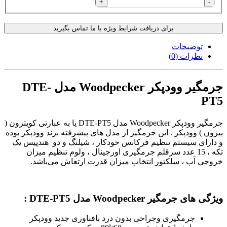
+
-
برای دریافت شرایط ویژه با ما تماس بگیرید
توضیحات
نظرات (0)
جرمگیر وودپکر Woodpecker مدل DTE-
PT5
جرمگیر وودپکر Woodpecker مدل DTE-PT5 یا به عبارتی کویترون (
پیزون ) وودپکر . این جرمگیر از مدل های پیشرفته برند وودپکر بوده
و دارای سیستم تنظیم فرکانس خودکار ، شیلنگ و دو هندپیس یک
تکه ، 15 عدد سرقلم جرمگیری اورجینال ، ولوم تنظیم میزان
خروجی آب ، سلکتور انتخاب میزان قدرت ارتعاش می‌باشد.
ویژگی های جرمگیر Woodpecker مدل DTE-PT5 :
جرمگیری وجراحی بدون درد بافناوری جدید وودپکر