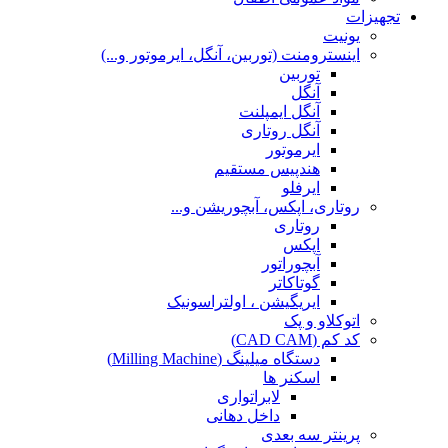
تجهیزات
یونیت
اینسترومنت (توربین، آنگل، ایرموتور و...)
توربین
آنگل
آنگل ایمپلنت
آنگل روتاری
ایرموتور
هندپیس مستقیم
ایرفلو
روتاری، اپکس، آبچوریشن و...
روتاری
اپکس
آبچوراتور
گوتاکاتر
ایریگیشن ، اولتراسونیک
اتوکلاو و پک
کد کم (CAD CAM)
دستگاه میلینگ (Milling Machine)
اسکنر ها
لابراتواری
داخل دهانی
پرینتر سه بعدی