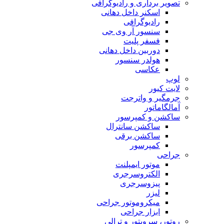
تصویر برداری و رادیوگرافی
اسکنر داخل دهانی
رادیوگرافی
سنسور آر وی جی
فسفر پلیت
دوربین داخل دهانی
هولدر سنسور
عکاسی
لوپ
لایت کیور
جرمگیر و واترجت
آمالگاماتور
ساکشن و کمپرسور
ساکشن سانترال
ساکشن برقی
کمپرسور
جراحی
موتور ایمپلنت
الکتروسرجری
پیزوسرجری
لیزر
میکروموتور جراحی
ابزار جراحی
روتور، سرویتور و ترالی