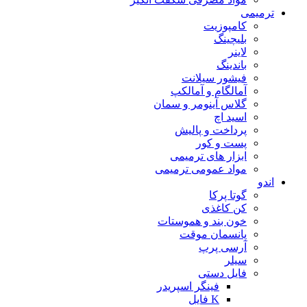
ترمیمی
کامپوزیت
بلیچینگ
لاینر
باندینگ
فیشور سیلانت
آمالگام و آمالکپ
گلاس آینومر و سمان
اسید اچ
پرداخت و پالیش
پست و کور
ابزار های ترمیمی
مواد عمومی ترمیمی
اندو
گوتا پرکا
کن کاغذی
خون بند و هموستات
پانسمان موقت
آرسی پرپ
سیلر
فایل دستی
فینگر اسپریدر
K فایل