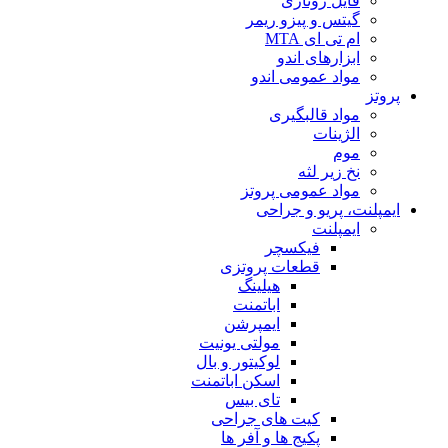
فایل روتاری
گیتس و پیزو ریمر
ام تی ای MTA
ابزارهای اندو
مواد عمومی اندو
پروتز
مواد قالبگیری
الژینات
موم
نخ زیر لثه
مواد عمومی پروتز
ایمپلنت، پریو و جراحی
ایمپلنت
فیکسچر
قطعات پروتزی
هیلینگ
اباتمنت
ایمپرشن
مولتی یونیت
لوکیتور و بال
اسکن اباتمنت
تای بیس
کیت های جراحی
پکیج ها و آفر ها