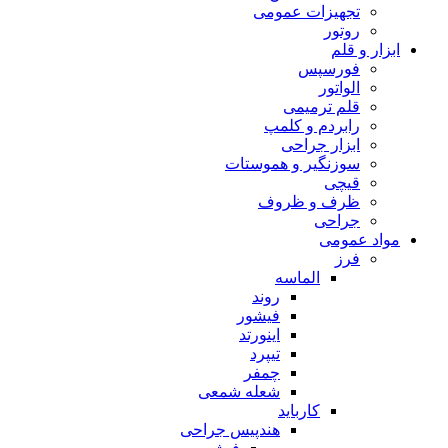
تجهیزات عمومی
روتور
ابزار و قلم
فورسپس
الواتور
قلم ترمیمی
رابردم و کلمپ
ابزار جراحی
سوزنگیر و هموستات
قیچی
ظرف و ظروف
جراحی
مواد عمومی
فرز
الماسه
روند
فیشور
اینورتد
تیپرد
چمفر
شعله شمعی
کارباید
هندپیس جراحی