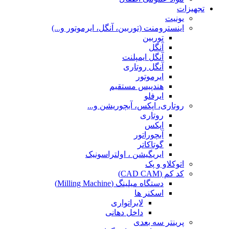
تجهیزات
یونیت
اینسترومنت (توربین، آنگل، ایرموتور و...)
توربین
آنگل
آنگل ایمپلنت
آنگل روتاری
ایرموتور
هندپیس مستقیم
ایرفلو
روتاری، اپکس، آبچوریشن و...
روتاری
اپکس
آبچوراتور
گوتاکاتر
ایریگیشن ، اولتراسونیک
اتوکلاو و پک
کد کم (CAD CAM)
دستگاه میلینگ (Milling Machine)
اسکنر ها
لابراتواری
داخل دهانی
پرینتر سه بعدی