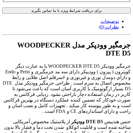
برای دریافت شرایط ویژه با ما تماس بگیرید
توضیحات
نظرات (0)
جرمگیر وودپکر مدل WOODPECKER
DTE D5
جرمگیر وودپکر WOODPECKER DTE D5 یا به عبارت دیگر
کویترون ( پیزون ) وودپیکر دارای سه مد جرمگیری و Perio و Endo
و دارای دومدل نوری و غیرنوری و ۶سرقلم اصل طلایی و رابط
مخصوص اتصال به سرم است . طراحی جرمگیر وودپکر مدل DTE
D5 بسیار ارگونومیک با کاربری آسان است که باعث می‌شود تا
کاربر در زمان استفاده دچار ناراحتی نشود. ردیابی فرکانس به
صورت خودکار که تضمین کننده عملکرد دستگاه در بهترین فرکانس
است و به طور پیوسته کار میکند . تجهیزات کامل و نصب آسان و
راحت و دارای استانداردهای CE و FDA است .
جنس هندپیس
DTE D5 وودپکر
از پلاستیک مخصوص آمریکایی
ساخته شده است و قابلیت اتوکلاو شدن تحت دما و فشار بالا بدون
ترک خوردگی یا تغییر شکل را دارد. هندپیس جرمگیر از آلیاژ تیتانیوم