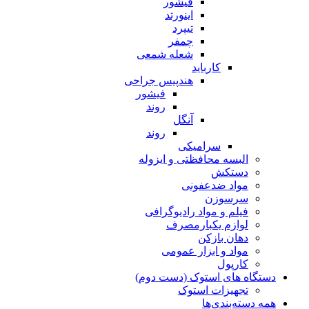
فیشور
اینورتد
تیپرد
چمفر
شعله شمعی
کارباید
هندپیس جراحی
فیشور
روند
آنگل
روند
سرامیکی
البسه محافظتی و ایزوله
دستکش
مواد ضدعفونی
سرسوزن
فیلم و مواد رادیوگرافی
لوازم یکبارمصرف
دهان بازکن
مواد و ابزار عمومی
کارپول
دستگاه های استوک (دست دوم)
تجهیزات استوک
همه دسته‌بندی‌ها