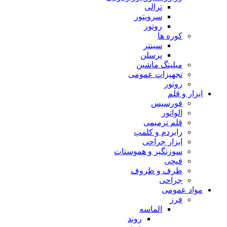
ترالی
سرویتور
روتور
کوره ها
سینتر
پرسلن
میلینگ ماشین
تجهیزات عمومی
روتور
ابزار و قلم
فورسپس
الواتور
قلم ترمیمی
رابردم و کلمپ
ابزار جراحی
سوزنگیر و هموستات
قیچی
ظرف و ظروف
جراحی
مواد عمومی
فرز
الماسه
روند