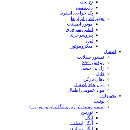
نخ بخیه
ژل تامپ
پک جراحی استریل
تجهیزات و ابزار ها
موتور ایمپلنت
الکتروسرجری
پیزوسرجری
لیزر
میکروموتور
اطفال
فیشور سیلانت
روکش SSC
ژل بی حسی
فایل
دهان بازکن
ابزار های اطفال
مواد عمومی اطفال
تجهیزات
یونیت
اینسترومنت (توربین، آنگل، ایرموتور و...)
توربین
آنگل
آنگل ایمپلنت
آنگل روتاری