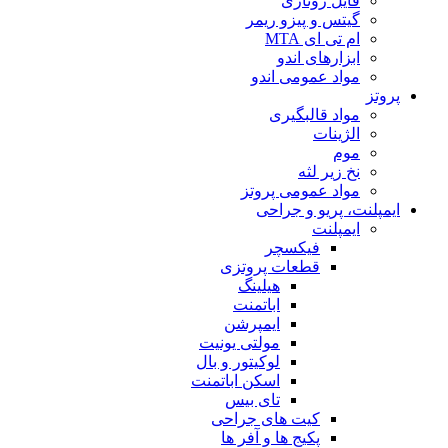
فایل روتاری
گیتس و پیزو ریمر
ام تی ای MTA
ابزارهای اندو
مواد عمومی اندو
پروتز
مواد قالبگیری
الژینات
موم
نخ زیر لثه
مواد عمومی پروتز
ایمپلنت، پریو و جراحی
ایمپلنت
فیکسچر
قطعات پروتزی
هیلینگ
اباتمنت
ایمپرشن
مولتی یونیت
لوکیتور و بال
اسکن اباتمنت
تای بیس
کیت های جراحی
پکیج ها و آفر ها