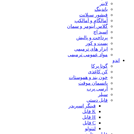
لاینر
باندینگ
فیشور سیلانت
آمالگام و آمالکپ
گلاس آینومر و سمان
اسید اچ
پرداخت و پالیش
پست و کور
ابزار های ترمیمی
مواد عمومی ترمیمی
اندو
گوتا پرکا
کن کاغذی
خون بند و هموستات
پانسمان موقت
آرسی پرپ
سیلر
فایل دستی
فینگر اسپریدر
K فایل
H فایل
C فایل
لنتولو