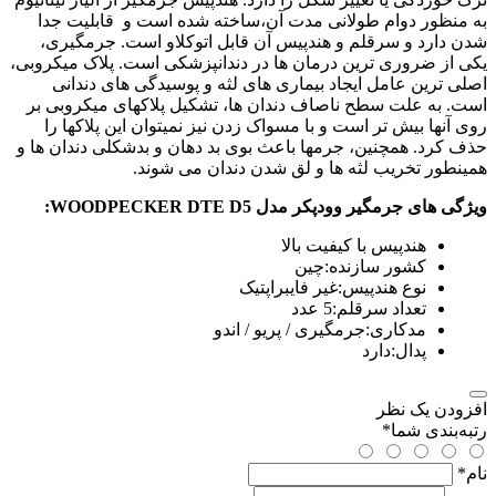
به منظور دوام طولانی مدت آن،ساخته شده است و قابلیت جدا
شدن دارد و سرقلم و هندپیس آن قابل اتوکلاو است. جرمگیری،
یکی از ضروری ترین درمان ها در دندانپزشکی است. پلاک میکروبی،
اصلی ترین عامل ایجاد بیماری های لثه و پوسیدگی های دندانی
است. به علت سطح ناصاف دندان ها، تشکیل پلاکهای میکروبی بر
روی آنها بیش تر است و با مسواک زدن نیز نمیتوان این پلاکها را
حذف کرد. همچنین، جرمها باعث بوی بد دهان و بدشکلی دندان ها و
همینطور تخریب لثه ها و لق شدن دندان می شوند.
ویژگی های جرمگیر وودپکر مدل WOODPECKER DTE D5:
هندپیس با کیفیت بالا
کشور سازنده:چین
نوع هندپیس:غیر فایبراپتیک
تعداد سرقلم:5 عدد
مدکاری:جرمگیری / پریو / اندو
پدال:دارد
افزودن یک نظر
رتبه‌بندی شما
*
نام
*