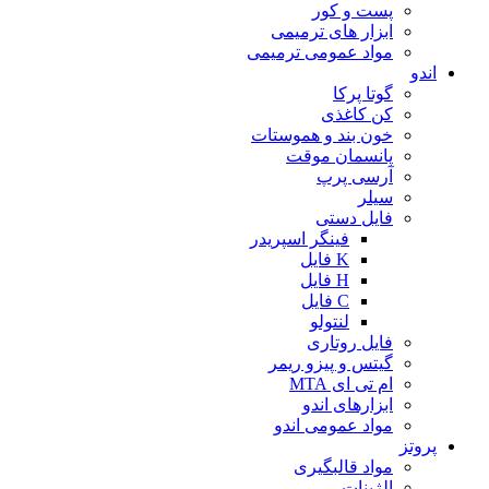
پست و کور
ابزار های ترمیمی
مواد عمومی ترمیمی
اندو
گوتا پرکا
کن کاغذی
خون بند و هموستات
پانسمان موقت
آرسی پرپ
سیلر
فایل دستی
فینگر اسپریدر
K فایل
H فایل
C فایل
لنتولو
فایل روتاری
گیتس و پیزو ریمر
ام تی ای MTA
ابزارهای اندو
مواد عمومی اندو
پروتز
مواد قالبگیری
الژینات