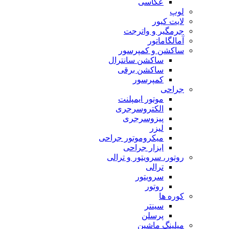
عکاسی
لوپ
لایت کیور
جرمگیر و واترجت
آمالگاماتور
ساکشن و کمپرسور
ساکشن سانترال
ساکشن برقی
کمپرسور
جراحی
موتور ایمپلنت
الکتروسرجری
پیزوسرجری
لیزر
میکروموتور جراحی
ابزار جراحی
روتور، سرویتور و ترالی
ترالی
سرویتور
روتور
کوره ها
سینتر
پرسلن
میلینگ ماشین