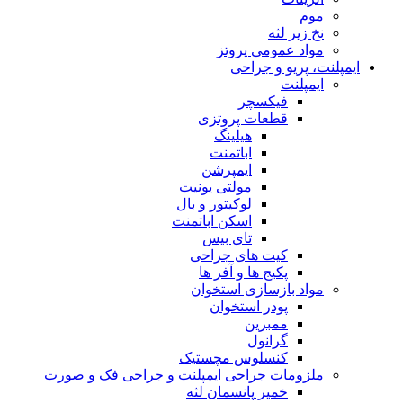
موم
نخ زیر لثه
مواد عمومی پروتز
ایمپلنت، پریو و جراحی
ایمپلنت
فیکسچر
قطعات پروتزی
هیلینگ
اباتمنت
ایمپرشن
مولتی یونیت
لوکیتور و بال
اسکن اباتمنت
تای بیس
کیت های جراحی
پکیج ها و آفر ها
مواد بازسازی استخوان
پودر استخوان
ممبرین
گرانول
کنسلوس مچستیک
ملزومات جراحی ایمپلنت و جراحی فک و صورت
خمیر پانسمان لثه