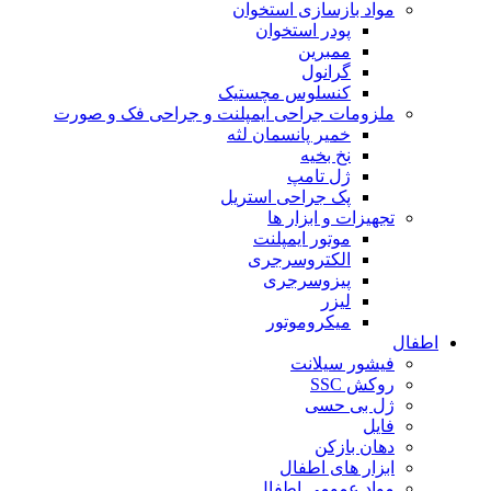
مواد بازسازی استخوان
پودر استخوان
ممبرین
گرانول
کنسلوس مچستیک
ملزومات جراحی ایمپلنت و جراحی فک و صورت
خمیر پانسمان لثه
نخ بخیه
ژل تامپ
پک جراحی استریل
تجهیزات و ابزار ها
موتور ایمپلنت
الکتروسرجری
پیزوسرجری
لیزر
میکروموتور
اطفال
فیشور سیلانت
روکش SSC
ژل بی حسی
فایل
دهان بازکن
ابزار های اطفال
مواد عمومی اطفال