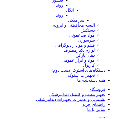
فیشور
روند
آنگل
روند
سرامیکی
البسه محافظتی و ایزوله
دستکش
مواد ضدعفونی
سرسوزن
فیلم و مواد رادیوگرافی
لوازم یکبارمصرف
دهان بازکن
مواد و ابزار عمومی
کارپول
دستگاه های استوک (دست دوم)
تجهیزات استوک
همه دسته‌بندی‌ها
فروشگاه
تجهیز مطب و کلینیک دندانپزشکی
پشتیبانی و تعمیرات تجهیزات دندانپزشکی
راهنمای خرید
تماس با ما