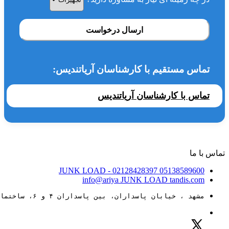
ارسال درخواست
تماس مستقیم با کارشناسان آریاتندیس:
تماس با کارشناسان آریاتندیس
تماس با ما
JUNK LOAD
- 02128428397
05138589600
info@ariya
JUNK LOAD
tandis.com
مشهد ، خیابان پاسداران، بین پاسداران ۴ و ۶، ساختمان ۸۸