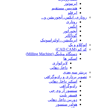
ایرموتور
هندپیس مستقیم
ایرفلو
روتاری، اپکس، آبچوریشن و...
روتاری
اپکس
آبچوراتور
گوتاکاتر
ایریگیشن ، اولتراسونیک
اتوکلاو و پک
کد کم (CAD CAM)
دستگاه میلینگ (Milling Machine)
اسکنر ها
لابراتواری
داخل دهانی
پرینتر سه بعدی
تصویر برداری و رادیوگرافی
اسکنر داخل دهانی
رادیوگرافی
سنسور آر وی جی
فسفر پلیت
دوربین داخل دهانی
هولدر سنسور