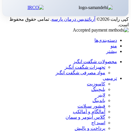
کپی رایت 2026©
آریاتندیس درمان پارسه
. تمامی حقوق محفوظ
است.
دسته‌بندی‌ها
منو
بیشتر
محصولات شگفت انگیز
تجهیزات شگفت انگیز
مواد مصرفی شگفت انگیز
ترمیمی
کامپوزیت
بلیچینگ
لاینر
باندینگ
فیشور سیلانت
آمالگام و آمالکپ
گلاس آینومر و سمان
اسید اچ
پرداخت و پالیش