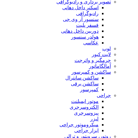
تصویر برداری و رادیوگرافی
اسکنر داخل دهانی
رادیوگرافی
سنسور آر وی جی
فسفر پلیت
دوربین داخل دهانی
هولدر سنسور
عکاسی
لوپ
لایت کیور
جرمگیر و واترجت
آمالگاماتور
ساکشن و کمپرسور
ساکشن سانترال
ساکشن برقی
کمپرسور
جراحی
موتور ایمپلنت
الکتروسرجری
پیزوسرجری
لیزر
میکروموتور جراحی
ابزار جراحی
روتور، سرویتور و ترالی