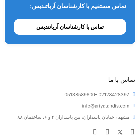
تماس مستقیم با کارشناسان آریاتندیس:
تماس با کارشناسان آریاتندیس
تماس با ما
05138589600
- 02128428397
info@ariya
tandis.com
مشهد ، خیابان پاسداران، بین پاسداران ۴ و ۶، ساختمان ۸۸