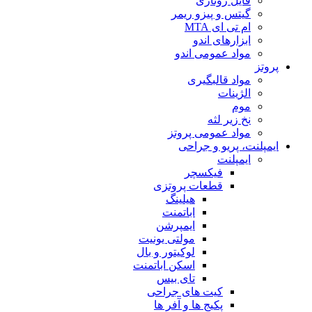
فایل روتاری
گیتس و پیزو ریمر
ام تی ای MTA
ابزارهای اندو
مواد عمومی اندو
پروتز
مواد قالبگیری
الژینات
موم
نخ زیر لثه
مواد عمومی پروتز
ایمپلنت، پریو و جراحی
ایمپلنت
فیکسچر
قطعات پروتزی
هیلینگ
اباتمنت
ایمپرشن
مولتی یونیت
لوکیتور و بال
اسکن اباتمنت
تای بیس
کیت های جراحی
پکیج ها و آفر ها