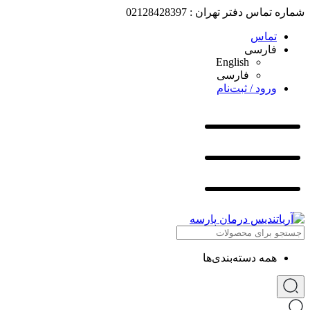
شماره تماس دفتر تهران : 02128428397
تماس
فارسی
English
فارسی
ورود / ثبت‌نام
همه دسته‌بندی‌ها