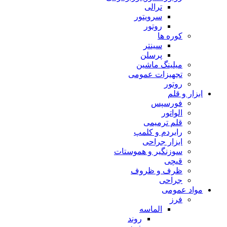
ترالی
سرویتور
روتور
کوره ها
سینتر
پرسلن
میلینگ ماشین
تجهیزات عمومی
روتور
ابزار و قلم
فورسپس
الواتور
قلم ترمیمی
رابردم و کلمپ
ابزار جراحی
سوزنگیر و هموستات
قیچی
ظرف و ظروف
جراحی
مواد عمومی
فرز
الماسه
روند