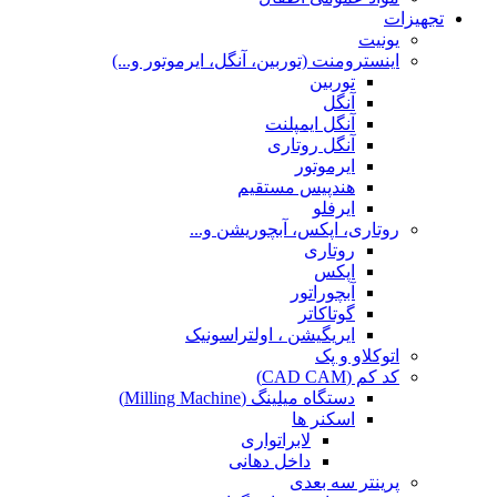
تجهیزات
یونیت
اینسترومنت (توربین، آنگل، ایرموتور و...)
توربین
آنگل
آنگل ایمپلنت
آنگل روتاری
ایرموتور
هندپیس مستقیم
ایرفلو
روتاری، اپکس، آبچوریشن و...
روتاری
اپکس
آبچوراتور
گوتاکاتر
ایریگیشن ، اولتراسونیک
اتوکلاو و پک
کد کم (CAD CAM)
دستگاه میلینگ (Milling Machine)
اسکنر ها
لابراتواری
داخل دهانی
پرینتر سه بعدی