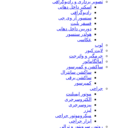
تصویر برداری و رادیوگرافی
اسکنر داخل دهانی
رادیوگرافی
سنسور آر وی جی
فسفر پلیت
دوربین داخل دهانی
هولدر سنسور
عکاسی
لوپ
لایت کیور
جرمگیر و واترجت
آمالگاماتور
ساکشن و کمپرسور
ساکشن سانترال
ساکشن برقی
کمپرسور
جراحی
موتور ایمپلنت
الکتروسرجری
پیزوسرجری
لیزر
میکروموتور جراحی
ابزار جراحی
روتور، سرویتور و ترالی