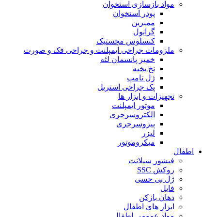
مواد بازسازی استخوان
پودر استخوان
ممبرین
گرانول
کنسلوس مچستیک
ملزومات جراحی ایمپلنت و جراحی فک و صورت
خمیر پانسمان لثه
نخ بخیه
ژل تامپ
پک جراحی استریل
تجهیزات و ابزار ها
موتور ایمپلنت
الکتروسرجری
پیزوسرجری
لیزر
میکروموتور
اطفال
فیشور سیلانت
روکش SSC
ژل بی حسی
فایل
دهان بازکن
ابزار های اطفال
مواد عمومی اطفال