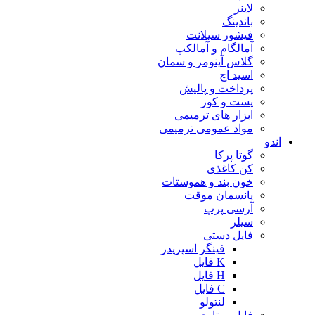
لاینر
باندینگ
فیشور سیلانت
آمالگام و آمالکپ
گلاس آینومر و سمان
اسید اچ
پرداخت و پالیش
پست و کور
ابزار های ترمیمی
مواد عمومی ترمیمی
اندو
گوتا پرکا
کن کاغذی
خون بند و هموستات
پانسمان موقت
آرسی پرپ
سیلر
فایل دستی
فینگر اسپریدر
K فایل
H فایل
C فایل
لنتولو