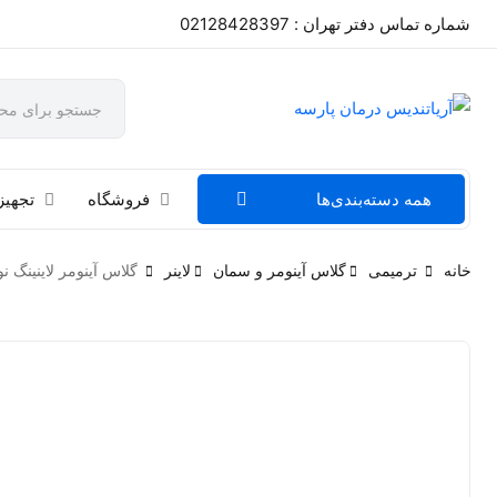
شماره تماس دفتر تهران : 02128428397
همه دسته‌بندی‌ها
فروشگاه
تجهیز
خانه
ترمیمی
گلاس آینومر و سمان
لاینر
گلاس آینومر لاینینگ نوری س