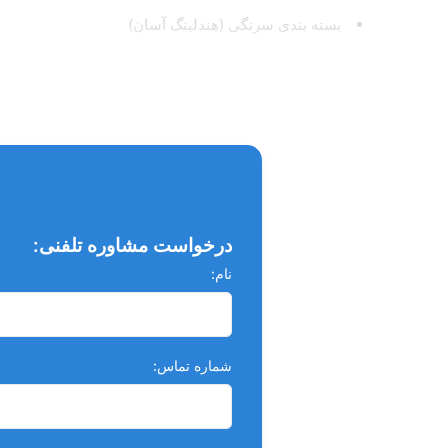
بسته بندی سرنگی (هندلینگ آسان)
سمان گلاس آینومر کامپوزیت لایت کیور شونده
محتوای دو سرنگ دو میل به همراه تیپ
قابل استفاده برای ترمیم مسنقیم آسیب های کوچک
قابل استفاده به عنوان لاینر و کف بندی در زیر انواع مواد 
حاوی فلوراید جهت جلوگیری از پوسیدگی های ثانویه و الق
درخواست مشاوره تلفنی:
نام:
شماره تماس: