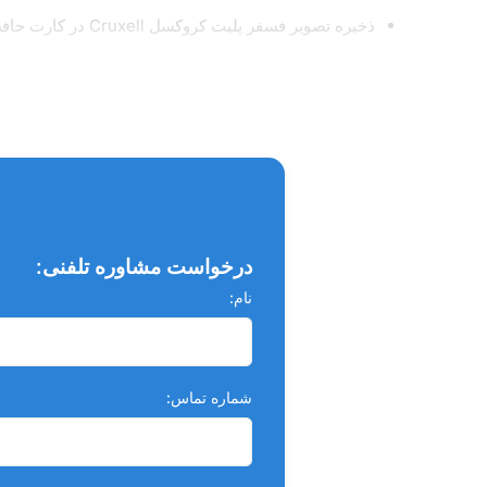
ذخیره تصویر فسفر پلیت کروکسل Cruxell در کارت حافظه تا 500 تصویر و همچنین کاربر می‌تواند تصاویر را برای تشخیص وارد کامپیوتر کند
توانایی ارسال تصاویر به کامپیوترهای مشخص شده در 
رابط کاربری فسفر پلیت کروکسل Cruxell آسان و راحت میباشد
نصب و استفاده آسان (شبکه فقط از طریق اجرای یک برنا
دوام و طول عمر بالا
ساخت کشور کره جنوبی
رزولوشن 20 خط بر میلیمتر
درخواست مشاوره تلفنی:
نام:
زمان نمایش تصویر 4.5 تا 9 ثانیه
شماره تماس: