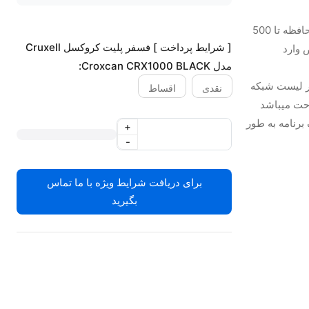
ذخیره تصویر فسفر پلیت کروکسل Cruxell در کارت حافظه تا 500
[ شرایط پرداخت ] فسفر پلیت کروکسل Cruxell
 وارد
مدل Croxcan CRX1000 BLACK:
ر لیست شبکه
نقدی
اقساط
رنامه به طور
+
-
برای دریافت شرایط ویژه با ما تماس
بگیرید