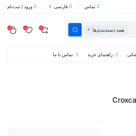
تماس
فارسی
ورود / ثبت‌نام
0
0
0
همه دسته‌بندی‌ها
زشکی
راهنمای خرید
تماس با ما
یت کروکسل Cruxell مدل Croxcan