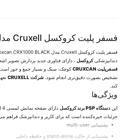
فسفر پلیت کروکسل Cruxell مدل Croxcan CRX1000 BLACK
دندانپزشکی
کروکسل
، دارای فناوری جدید پردازش تصویر اشعه
فسفرپلیت CRUXCAN
کوچک، سبک و بسیار جمع و جور است و 
تشخیص بصورت دقیق‌تری انجام شود.
شرکت CRUXELL
تعهد
کند.
ویژگی‌ها
این
دستگاه PSP برند کروکسل
جزئیات خیره‌کننده است که برای کاربر و دندانپزشک فراهم می‌
پشتیبانی multi-user
پشتیبانی از حالت stand-alone و حافظه داخلی