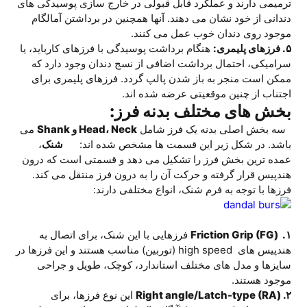
ترمیمی دارند و عملکرد قابل قبولی در خارج سازی پوسیدگی های
دندانی از خود نشان می دهند. آنها همچنین در برداشتن آمالگام
موجود روی دندان خوب عمل می کنند.
۵. فرزهای پلیمری:
هنگام برداشت پوسیدگی با فرزهای کارباید، یا
سرامیکی، احتمال برداشت اضافی از نسج دندان وجود دارد که
ممکن است منجر به باز شدن پالپ گردد. فرزهای پلیمری برای
اجتناب از چنین موقعیتی عرضه شده اند.
بخش های مختلف بدنه فرز:
سه بخش اصلی بدنه یک فرز شامل
Head، Neck و Shank
می
باشد. در شکل زیر این قسمت ها مشخص شده اند:
شنک
،
عمده ترین بخش فرز را تشکیل می دهد و قسمتی است که درون
هندپیس قرار گرفته و حرکت آن را به درون فرز منتقل می کند.
فرزها با توجه به فرم شنک، انواع مختلفی دارند:
۱. (Friction Grip (FG
فرزهایی با این شنک، برای اتصال به
هندپیس های high speed (توربین) مناسب هستند و این فرزها در
سایزها و مدل های مختلف استاندارد، کوچک، طویل و جراحی
موجود هستند.
۲. (Right angle/Latch-type (RA
این نوع فرزها، برای