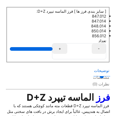
[ سایز بندی فرز ها ] فرز الماسه تیپرد D+Z:
847.012
847.014
848.014
850.014
856.012
تعداد
+
-
توضیحات
مشخصات
نظرات (0)
فرز
الماسه تیپرد D+Z
فرز الماسه تیپرد D+Z قطعات مته مانند کوچکی هستند که با
اتصال به هندپیس، غالباً برای ایجاد برش در بافت های سختی مثل