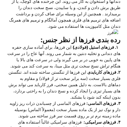
دندانها و استخوان به کار می روند. این چرخنده های کوچک، یا از
طریق برش دادن و کندن، و یا ساییدن، نسج سخت دندان را
برمیدارند . همچنین از این وسیله برای صاف کردن و برداشت
اضافه های ترمیم های فلزی همچون آمالگام و ترمیم های همرنگ
دندان مثل کامپوزیت ها استفاده می شود.
رده بندی فرزها از نظر جنس:
۱. فرزهای استیل (فولادی)
این فرزها، برای آماده سازی حفره
های دندانی و تخلیه دنتین به شمار می روند. آنها عاج را در سرعت
های پایین به خوبی در بر می گیرند ولی در سرعت های بالا یا
هنگام تراش نسج سخت تری مثل مینا، به سرعت کند می شوند.
۲. فرزهای کاربایدی
این فرزها از تنگستن ساخته شده اند. تنگستن
فلزی بسیار سخت (سه برابر سخت تر از فولاد) و مقاوم به
دماهای بالاست. به دلیل همین سختی، فرز کارباید می تواند برش
های بسیار تیزی را ایجاد کرده و نسج دندان را به راحتی بردارد،
بدون اینکه کند شود یا بشکند.
۳. فرزهای الماسی:
فرزهای الماسی از چسباندن ذرات ریز زاویه
دار و نوک تیز از یک ماده بسیار سخت (معمولاً الماس) بوسیله
ماده زمینه نرم تر بر روی قسمت سر فرز ساخته می شوند.
۴. فرزهای سرامیکی:
فرزهای سرامیکی غالباً استفاده های