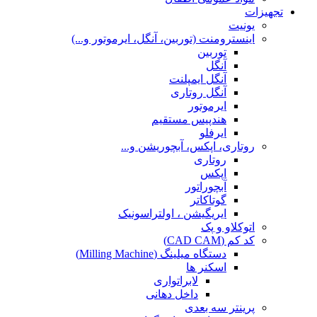
تجهیزات
یونیت
اینسترومنت (توربین، آنگل، ایرموتور و...)
توربین
آنگل
آنگل ایمپلنت
آنگل روتاری
ایرموتور
هندپیس مستقیم
ایرفلو
روتاری، اپکس، آبچوریشن و...
روتاری
اپکس
آبچوراتور
گوتاکاتر
ایریگیشن ، اولتراسونیک
اتوکلاو و پک
کد کم (CAD CAM)
دستگاه میلینگ (Milling Machine)
اسکنر ها
لابراتواری
داخل دهانی
پرینتر سه بعدی