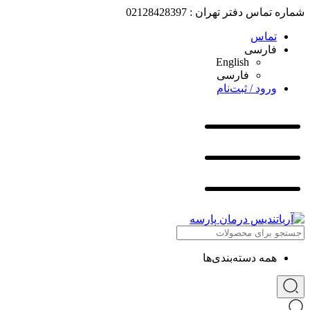
شماره تماس دفتر تهران : 02128428397
تماس
فارسی
English
فارسی
ورود / ثبت‌نام
همه دسته‌بندی‌ها