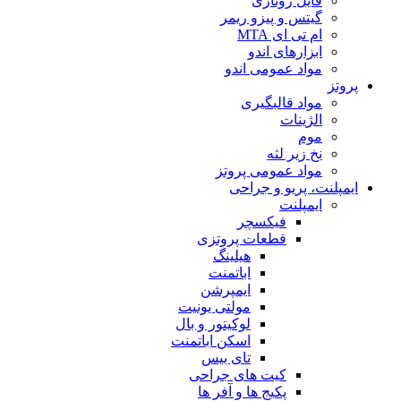
فایل روتاری
گیتس و پیزو ریمر
ام تی ای MTA
ابزارهای اندو
مواد عمومی اندو
پروتز
مواد قالبگیری
الژینات
موم
نخ زیر لثه
مواد عمومی پروتز
ایمپلنت، پریو و جراحی
ایمپلنت
فیکسچر
قطعات پروتزی
هیلینگ
اباتمنت
ایمپرشن
مولتی یونیت
لوکیتور و بال
اسکن اباتمنت
تای بیس
کیت های جراحی
پکیج ها و آفر ها