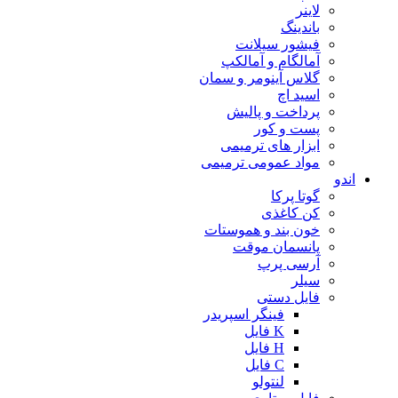
لاینر
باندینگ
فیشور سیلانت
آمالگام و آمالکپ
گلاس آینومر و سمان
اسید اچ
پرداخت و پالیش
پست و کور
ابزار های ترمیمی
مواد عمومی ترمیمی
اندو
گوتا پرکا
کن کاغذی
خون بند و هموستات
پانسمان موقت
آرسی پرپ
سیلر
فایل دستی
فینگر اسپریدر
K فایل
H فایل
C فایل
لنتولو