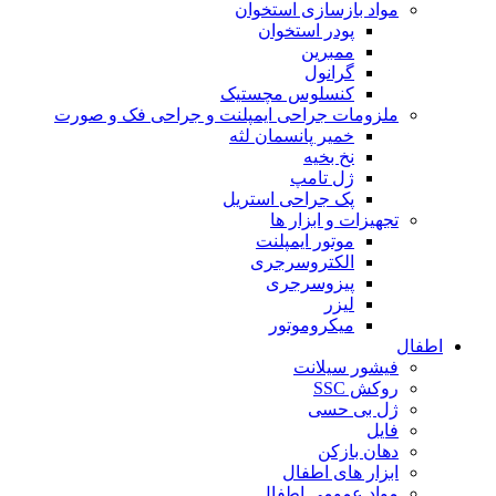
مواد بازسازی استخوان
پودر استخوان
ممبرین
گرانول
کنسلوس مچستیک
ملزومات جراحی ایمپلنت و جراحی فک و صورت
خمیر پانسمان لثه
نخ بخیه
ژل تامپ
پک جراحی استریل
تجهیزات و ابزار ها
موتور ایمپلنت
الکتروسرجری
پیزوسرجری
لیزر
میکروموتور
اطفال
فیشور سیلانت
روکش SSC
ژل بی حسی
فایل
دهان بازکن
ابزار های اطفال
مواد عمومی اطفال