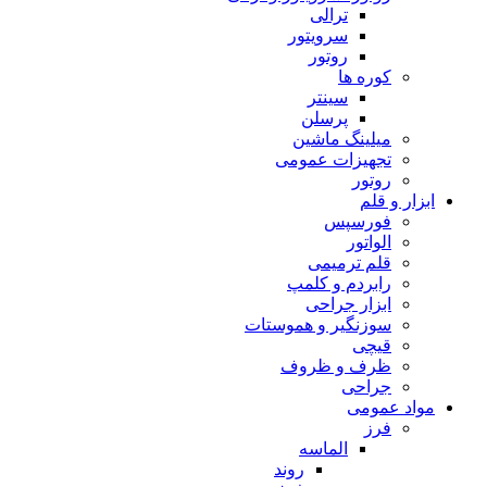
ترالی
سرویتور
روتور
کوره ها
سینتر
پرسلن
میلینگ ماشین
تجهیزات عمومی
روتور
ابزار و قلم
فورسپس
الواتور
قلم ترمیمی
رابردم و کلمپ
ابزار جراحی
سوزنگیر و هموستات
قیچی
ظرف و ظروف
جراحی
مواد عمومی
فرز
الماسه
روند