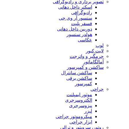
تصویر برداری و رادیوگرافی
اسکنر داخل دهانی
رادیوگرافی
سنسور آر وی جی
فسفر پلیت
دوربین داخل دهانی
هولدر سنسور
عکاسی
لوپ
لایت کیور
جرمگیر و واترجت
آمالگاماتور
ساکشن و کمپرسور
ساکشن سانترال
ساکشن برقی
کمپرسور
جراحی
موتور ایمپلنت
الکتروسرجری
پیزوسرجری
لیزر
میکروموتور جراحی
ابزار جراحی
روتور، سرویتور و ترالی