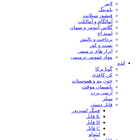
لاینر
باندینگ
فیشور سیلانت
آمالگام و آمالکپ
گلاس آینومر و سمان
اسید اچ
پرداخت و پالیش
پست و کور
ابزار های ترمیمی
مواد عمومی ترمیمی
اندو
گوتا پرکا
کن کاغذی
خون بند و هموستات
پانسمان موقت
آرسی پرپ
سیلر
فایل دستی
فینگر اسپریدر
K فایل
H فایل
C فایل
لنتولو