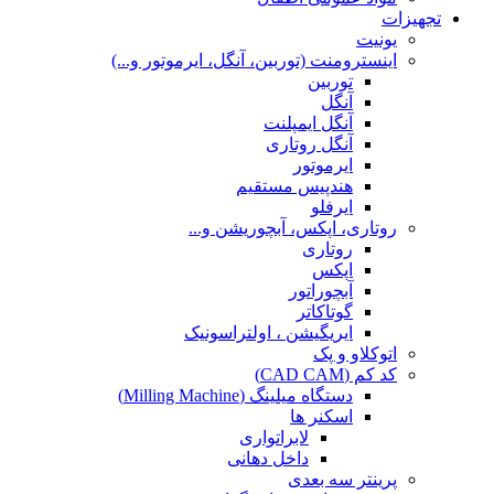
تجهیزات
یونیت
اینسترومنت (توربین، آنگل، ایرموتور و...)
توربین
آنگل
آنگل ایمپلنت
آنگل روتاری
ایرموتور
هندپیس مستقیم
ایرفلو
روتاری، اپکس، آبچوریشن و...
روتاری
اپکس
آبچوراتور
گوتاکاتر
ایریگیشن ، اولتراسونیک
اتوکلاو و پک
کد کم (CAD CAM)
دستگاه میلینگ (Milling Machine)
اسکنر ها
لابراتواری
داخل دهانی
پرینتر سه بعدی