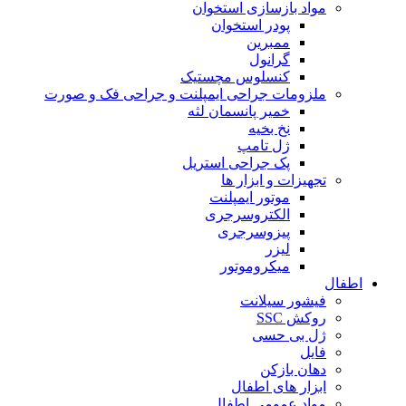
مواد بازسازی استخوان
پودر استخوان
ممبرین
گرانول
کنسلوس مچستیک
ملزومات جراحی ایمپلنت و جراحی فک و صورت
خمیر پانسمان لثه
نخ بخیه
ژل تامپ
پک جراحی استریل
تجهیزات و ابزار ها
موتور ایمپلنت
الکتروسرجری
پیزوسرجری
لیزر
میکروموتور
اطفال
فیشور سیلانت
روکش SSC
ژل بی حسی
فایل
دهان بازکن
ابزار های اطفال
مواد عمومی اطفال