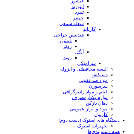
فیشور
اینورتد
تیپرد
چمفر
شعله شمعی
کارباید
هندپیس جراحی
فیشور
روند
آنگل
روند
سرامیکی
البسه محافظتی و ایزوله
دستکش
مواد ضدعفونی
سرسوزن
فیلم و مواد رادیوگرافی
لوازم یکبارمصرف
دهان بازکن
مواد و ابزار عمومی
کارپول
دستگاه های استوک (دست دوم)
تجهیزات استوک
همه دسته‌بندی‌ها