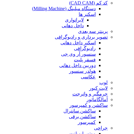
کد کم (CAD CAM)
دستگاه میلینگ (Milling Machine)
اسکنر ها
لابراتواری
داخل دهانی
پرینتر سه بعدی
تصویر برداری و رادیوگرافی
اسکنر داخل دهانی
رادیوگرافی
سنسور آر وی جی
فسفر پلیت
دوربین داخل دهانی
هولدر سنسور
عکاسی
لوپ
لایت کیور
جرمگیر و واترجت
آمالگاماتور
ساکشن و کمپرسور
ساکشن سانترال
ساکشن برقی
کمپرسور
جراحی
موتور ایمپلنت