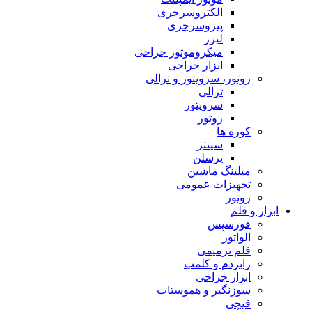
الکتروسرجری
پیزوسرجری
لیزر
میکروموتور جراحی
ابزار جراحی
روتور، سرویتور و ترالی
ترالی
سرویتور
روتور
کوره ها
سینتر
پرسلن
میلینگ ماشین
تجهیزات عمومی
روتور
ابزار و قلم
فورسپس
الواتور
قلم ترمیمی
رابردم و کلمپ
ابزار جراحی
سوزنگیر و هموستات
قیچی