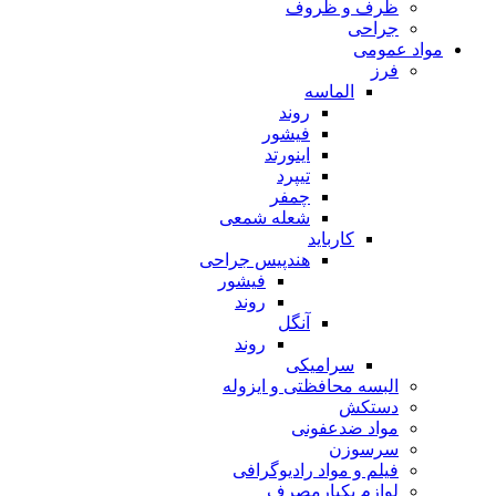
ظرف و ظروف
جراحی
مواد عمومی
فرز
الماسه
روند
فیشور
اینورتد
تیپرد
چمفر
شعله شمعی
کارباید
هندپیس جراحی
فیشور
روند
آنگل
روند
سرامیکی
البسه محافظتی و ایزوله
دستکش
مواد ضدعفونی
سرسوزن
فیلم و مواد رادیوگرافی
لوازم یکبارمصرف