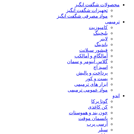
محصولات شگفت انگیز
تجهیزات شگفت انگیز
مواد مصرفی شگفت انگیز
ترمیمی
کامپوزیت
بلیچینگ
لاینر
باندینگ
فیشور سیلانت
آمالگام و آمالکپ
گلاس آینومر و سمان
اسید اچ
پرداخت و پالیش
پست و کور
ابزار های ترمیمی
مواد عمومی ترمیمی
اندو
گوتا پرکا
کن کاغذی
خون بند و هموستات
پانسمان موقت
آرسی پرپ
سیلر