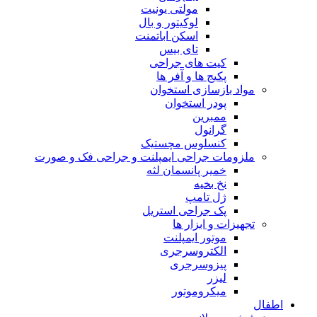
مولتی یونیت
لوکیتور و بال
اسکن اباتمنت
تای بیس
کیت های جراحی
پکیج ها و آفر ها
مواد بازسازی استخوان
پودر استخوان
ممبرین
گرانول
کنسلوس مچستیک
ملزومات جراحی ایمپلنت و جراحی فک و صورت
خمیر پانسمان لثه
نخ بخیه
ژل تامپ
پک جراحی استریل
تجهیزات و ابزار ها
موتور ایمپلنت
الکتروسرجری
پیزوسرجری
لیزر
میکروموتور
اطفال