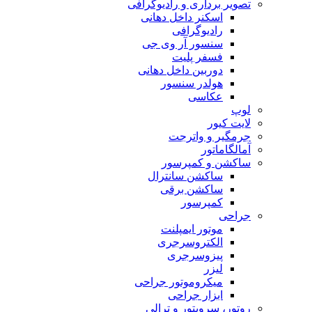
تصویر برداری و رادیوگرافی
اسکنر داخل دهانی
رادیوگرافی
سنسور آر وی جی
فسفر پلیت
دوربین داخل دهانی
هولدر سنسور
عکاسی
لوپ
لایت کیور
جرمگیر و واترجت
آمالگاماتور
ساکشن و کمپرسور
ساکشن سانترال
ساکشن برقی
کمپرسور
جراحی
موتور ایمپلنت
الکتروسرجری
پیزوسرجری
لیزر
میکروموتور جراحی
ابزار جراحی
روتور، سرویتور و ترالی