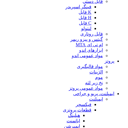
فایل دستی
فینگر اسپریدر
K فایل
H فایل
C فایل
لنتولو
فایل روتاری
گیتس و پیزو ریمر
ام تی ای MTA
ابزارهای اندو
مواد عمومی اندو
پروتز
مواد قالبگیری
الژینات
موم
نخ زیر لثه
مواد عمومی پروتز
ایمپلنت، پریو و جراحی
ایمپلنت
فیکسچر
قطعات پروتزی
هیلینگ
اباتمنت
ایمپرشن