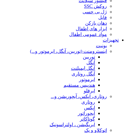
فیشور سیلانت
روکش SSC
ژل بی حسی
فایل
دهان بازکن
ابزار های اطفال
مواد عمومی اطفال
تجهیزات
یونیت
اینسترومنت (توربین، آنگل، ایرموتور و...)
توربین
آنگل
آنگل ایمپلنت
آنگل روتاری
ایرموتور
هندپیس مستقیم
ایرفلو
روتاری، اپکس، آبچوریشن و...
روتاری
اپکس
آبچوراتور
گوتاکاتر
ایریگیشن ، اولتراسونیک
اتوکلاو و پک