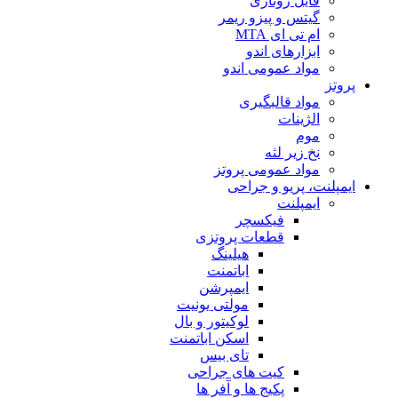
فایل روتاری
گیتس و پیزو ریمر
ام تی ای MTA
ابزارهای اندو
مواد عمومی اندو
پروتز
مواد قالبگیری
الژینات
موم
نخ زیر لثه
مواد عمومی پروتز
ایمپلنت، پریو و جراحی
ایمپلنت
فیکسچر
قطعات پروتزی
هیلینگ
اباتمنت
ایمپرشن
مولتی یونیت
لوکیتور و بال
اسکن اباتمنت
تای بیس
کیت های جراحی
پکیج ها و آفر ها