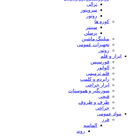
ترالی
سرویتور
روتور
کوره ها
سینتر
پرسلن
میلینگ ماشین
تجهیزات عمومی
روتور
ابزار و قلم
فورسپس
الواتور
قلم ترمیمی
رابردم و کلمپ
ابزار جراحی
سوزنگیر و هموستات
قیچی
ظرف و ظروف
جراحی
مواد عمومی
فرز
الماسه
روند