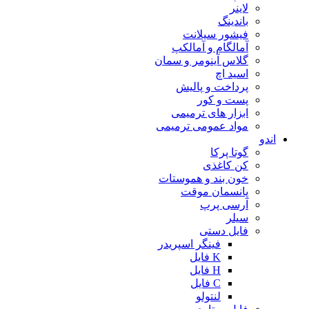
لاینر
باندینگ
فیشور سیلانت
آمالگام و آمالکپ
گلاس آینومر و سمان
اسید اچ
پرداخت و پالیش
پست و کور
ابزار های ترمیمی
مواد عمومی ترمیمی
اندو
گوتا پرکا
کن کاغذی
خون بند و هموستات
پانسمان موقت
آرسی پرپ
سیلر
فایل دستی
فینگر اسپریدر
K فایل
H فایل
C فایل
لنتولو