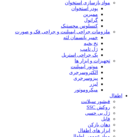
مواد بازسازی استخوان
پودر استخوان
ممبرین
گرانول
کنسلوس مچستیک
ملزومات جراحی ایمپلنت و جراحی فک و صورت
خمیر پانسمان لثه
نخ بخیه
ژل تامپ
پک جراحی استریل
تجهیزات و ابزار ها
موتور ایمپلنت
الکتروسرجری
پیزوسرجری
لیزر
میکروموتور
اطفال
فیشور سیلانت
روکش SSC
ژل بی حسی
فایل
دهان بازکن
ابزار های اطفال
مواد عمومی اطفال