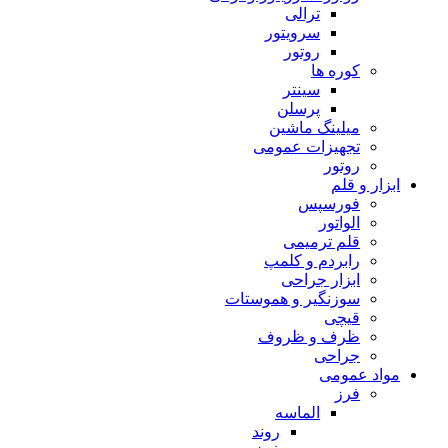
ترالی
سرویتور
روتور
کوره ها
سینتر
پرسلن
میلینگ ماشین
تجهیزات عمومی
روتور
ابزار و قلم
فورسپس
الواتور
قلم ترمیمی
رابردم و کلمپ
ابزار جراحی
سوزنگیر و هموستات
قیچی
ظرف و ظروف
جراحی
مواد عمومی
فرز
الماسه
روند