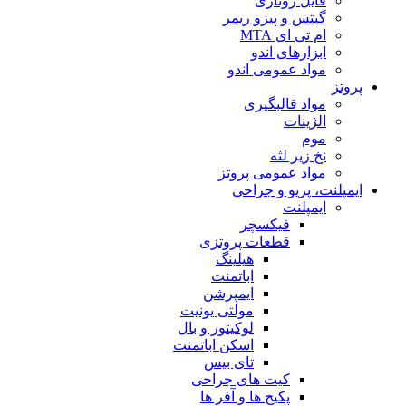
فایل روتاری
گیتس و پیزو ریمر
ام تی ای MTA
ابزارهای اندو
مواد عمومی اندو
پروتز
مواد قالبگیری
الژینات
موم
نخ زیر لثه
مواد عمومی پروتز
ایمپلنت، پریو و جراحی
ایمپلنت
فیکسچر
قطعات پروتزی
هیلینگ
اباتمنت
ایمپرشن
مولتی یونیت
لوکیتور و بال
اسکن اباتمنت
تای بیس
کیت های جراحی
پکیج ها و آفر ها