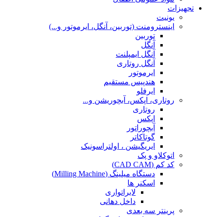
تجهیزات
یونیت
اینسترومنت (توربین، آنگل، ایرموتور و...)
توربین
آنگل
آنگل ایمپلنت
آنگل روتاری
ایرموتور
هندپیس مستقیم
ایرفلو
روتاری، اپکس، آبچوریشن و...
روتاری
اپکس
آبچوراتور
گوتاکاتر
ایریگیشن ، اولتراسونیک
اتوکلاو و پک
کد کم (CAD CAM)
دستگاه میلینگ (Milling Machine)
اسکنر ها
لابراتواری
داخل دهانی
پرینتر سه بعدی