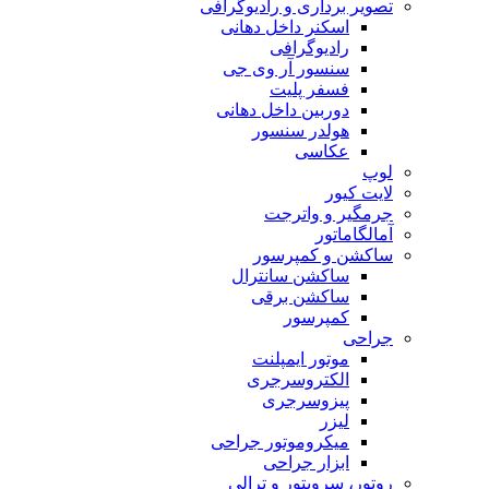
تصویر برداری و رادیوگرافی
اسکنر داخل دهانی
رادیوگرافی
سنسور آر وی جی
فسفر پلیت
دوربین داخل دهانی
هولدر سنسور
عکاسی
لوپ
لایت کیور
جرمگیر و واترجت
آمالگاماتور
ساکشن و کمپرسور
ساکشن سانترال
ساکشن برقی
کمپرسور
جراحی
موتور ایمپلنت
الکتروسرجری
پیزوسرجری
لیزر
میکروموتور جراحی
ابزار جراحی
روتور، سرویتور و ترالی