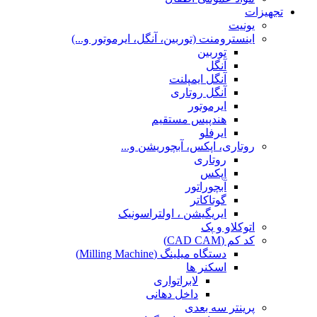
تجهیزات
یونیت
اینسترومنت (توربین، آنگل، ایرموتور و...)
توربین
آنگل
آنگل ایمپلنت
آنگل روتاری
ایرموتور
هندپیس مستقیم
ایرفلو
روتاری، اپکس، آبچوریشن و...
روتاری
اپکس
آبچوراتور
گوتاکاتر
ایریگیشن ، اولتراسونیک
اتوکلاو و پک
کد کم (CAD CAM)
دستگاه میلینگ (Milling Machine)
اسکنر ها
لابراتواری
داخل دهانی
پرینتر سه بعدی