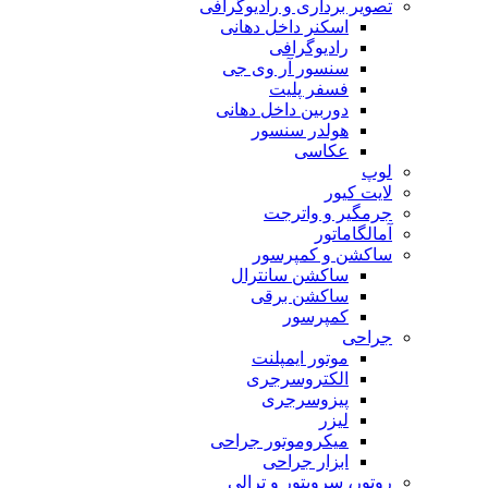
تصویر برداری و رادیوگرافی
اسکنر داخل دهانی
رادیوگرافی
سنسور آر وی جی
فسفر پلیت
دوربین داخل دهانی
هولدر سنسور
عکاسی
لوپ
لایت کیور
جرمگیر و واترجت
آمالگاماتور
ساکشن و کمپرسور
ساکشن سانترال
ساکشن برقی
کمپرسور
جراحی
موتور ایمپلنت
الکتروسرجری
پیزوسرجری
لیزر
میکروموتور جراحی
ابزار جراحی
روتور، سرویتور و ترالی