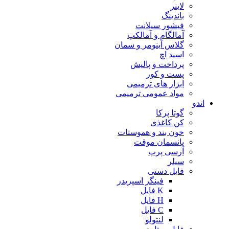
لاینر
باندینگ
فیشور سیلانت
آمالگام و آمالکپ
گلاس آینومر و سمان
اسید اچ
پرداخت و پالیش
پست و کور
ابزار های ترمیمی
مواد عمومی ترمیمی
اندو
گوتا پرکا
کن کاغذی
خون بند و هموستات
پانسمان موقت
آرسی پرپ
سیلر
فایل دستی
فینگر اسپریدر
K فایل
H فایل
C فایل
لنتولو