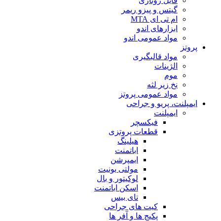
فایل روتاری
گیتس و پیزو ریمر
ام تی ای MTA
ابزارهای اندو
مواد عمومی اندو
پروتز
مواد قالبگیری
الژینات
موم
نخ زیر لثه
مواد عمومی پروتز
ایمپلنت، پریو و جراحی
ایمپلنت
فیکسچر
قطعات پروتزی
هیلینگ
اباتمنت
ایمپرشن
مولتی یونیت
لوکیتور و بال
اسکن اباتمنت
تای بیس
کیت های جراحی
پکیج ها و آفر ها