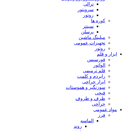
ترالی
سرویتور
روتور
کوره ها
سینتر
پرسلن
میلینگ ماشین
تجهیزات عمومی
روتور
ابزار و قلم
فورسپس
الواتور
قلم ترمیمی
رابردم و کلمپ
ابزار جراحی
سوزنگیر و هموستات
قیچی
ظرف و ظروف
جراحی
مواد عمومی
فرز
الماسه
روند