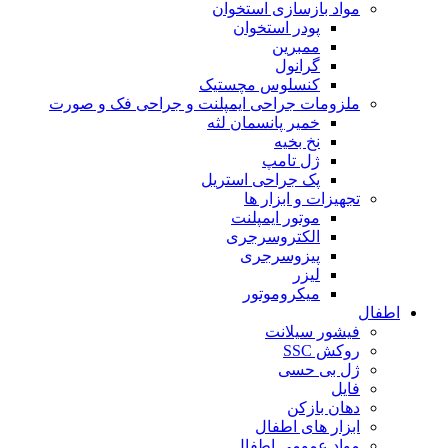
مواد بازسازی استخوان
پودر استخوان
ممبرین
گرانول
کنسلوس مچستیک
ملزومات جراحی ایمپلنت و جراحی فک و صورت
خمیر پانسمان لثه
نخ بخیه
ژل تامپ
پک جراحی استریل
تجهیزات و ابزار ها
موتور ایمپلنت
الکتروسرجری
پیزوسرجری
لیزر
میکروموتور
اطفال
فیشور سیلانت
روکش SSC
ژل بی حسی
فایل
دهان بازکن
ابزار های اطفال
مواد عمومی اطفال